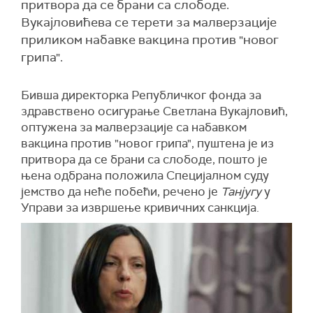
притвора да се брани са слободе.
Вукајловићева се терети за малверзације
приликом набавке вакцина против "новог
грипа".
Бивша директорка Републичког фонда за
здравствено осигурање Светлана Вукајловић,
оптужена за малверзације са набавком
вакцина против "новог грипа", пуштена је из
притвора да се брани са слободе, пошто је
њена одбрана положила Специјалном суду
јемство да неће побећи, речено је
Танјугу
у
Управи за извршење кривичних санкција.