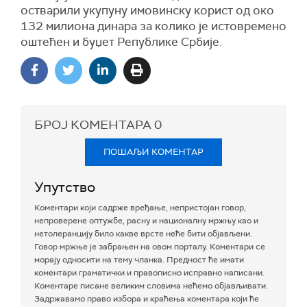
остварили укупуну имовинску корист од око
132 милиона динара за колико је истовремено
оштећен и буџет Републике Србије.
БРОЈ КОМЕНТАРА
0
ПОШАЉИ КОМЕНТАР
Упутство
Коментари који садрже вређање, непристојан говор,
непроверене оптужбе, расну и националну мржњу као и
нетолеранцију било какве врсте неће бити објављени.
Говор мржње је забрањен на овом порталу. Коментари се
морају односити на тему чланка. Предност ће имати
коментари граматички и правописно исправно написани.
Коментаре писане великим словима нећемо објављивати.
Задржавамо право избора и краћења коментара који ће