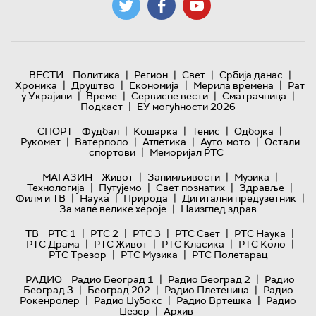
|
|
|
|
ВЕСТИ
Политика
Регион
Свет
Србија данас
|
|
|
|
Хроника
Друштво
Економија
Мерила времена
Рат
|
|
|
|
у Украјини
Време
Сервисне вести
Сматрачница
|
Подкаст
ЕУ могућности 2026
|
|
|
|
СПОРТ
Фудбал
Кошарка
Тенис
Одбојка
|
|
|
|
Рукомет
Ватерполо
Атлетика
Ауто-мото
Остали
|
спортови
Меморијал РТС
|
|
|
МАГАЗИН
Живот
Занимљивости
Музика
|
|
|
|
Технологијa
Путујемо
Свет познатих
Здравље
|
|
|
|
Филм и ТВ
Наука
Природа
Дигитални предузетник
|
За мале велике хероје
Наизглед здрав
|
|
|
|
|
ТВ
РТС 1
РТС 2
РТС 3
РТС Свет
РТС Наука
|
|
|
|
РТС Драма
РТС Живот
РТС Класика
РТС Коло
|
|
РТС Трезор
РТС Музика
РТС Полетарац
|
|
РАДИО
Радио Београд 1
Радио Београд 2
Радио
|
|
|
Београд 3
Београд 202
Радио Плетеница
Радио
|
|
|
Рокенролер
Радио Џубокс
Радио Вртешка
Радио
|
Џезер
Архив