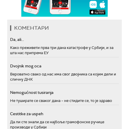
КОМЕНТАРИ
Da, ali...
Како преживети прва три дана катастрофе у Србији, и за
шта нас припрема ЕУ
Dvojnik mog oca
Вероватно свако од нас има свог двојника са којим дели и
сличну ДНК
Nemogućnost tusiranja
Не туширате се сваког дана – не стидите се, то је здраво
Cestitke za uspeh
Да ли сте знали да се најбоље грамофонске ручице
производе у Србији