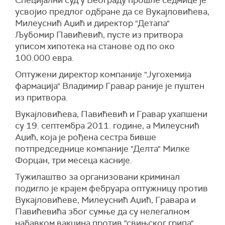
Специјални суд у Београду прошле седмице је
усвојио предлог одбране да се Вукајловићева,
Милеуснић Аџић и директор "Детапа"
Љубомир Павићевић, пусте из притвора
уписом хипотека на станове од по око
100.000 евра.
Оптужени директор компаније "Југохемија
фармација" Владимир Гравар раније је пуштен
из притвора.
Вукајловићева, Павићевић и Гравар ухапшени
су 19. септембра 2011. године, а Милеуснић
Аџић, која је рођена сестра бивше
потпредседнице компаније "Делта" Милке
Форцан, три месеца касније.
Тужилаштво за организовани криминал
подигло је крајем фебруара оптужницу против
Вукајловићеве, Милеуснић Аџић, Гравара и
Павићевића због сумње да су нелегалном
набавком вакцина против "свињског грипа"