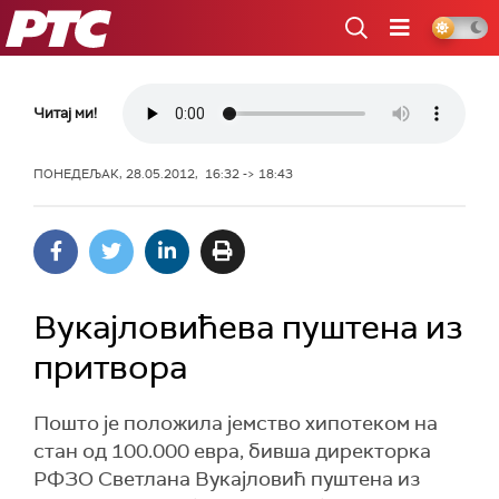
РТС
Читај ми!
ПОНЕДЕЉАК, 28.05.2012, 16:32 -> 18:43
Вукајловићева пуштена из
притвора
Пошто је положила јемство хипотеком на
стан од 100.000 евра, бивша директорка
РФЗО Светлана Вукајловић пуштена из