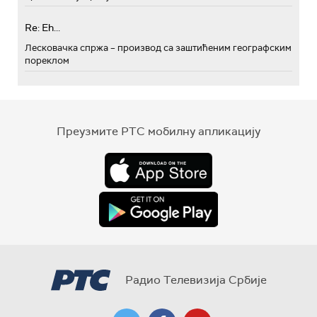
Re: Eh...
Лесковачка спржа – производ са заштићеним географским
пореклом
Преузмите РТС мобилну апликацију
Радио Телевизија Србије