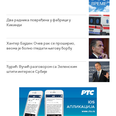
Два радника повређена у фабрици у
Кикинди
Хантер Бајден: Очев рак се проширио,
веома је болно гледати његову борбу
Ђурић: Вучић разговором са Зеленским
штити интересе Србије