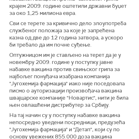
крајем 2009. године оштетили државни буџет
за око 1,25 милиона евра.
Сви се терете за кривично дело злоупотреба
службеног положаја за које је запрећена
казна од две до 12 година затвора, а ускоро
би требало да им почне суђење.
Оптужницом им је стављено на терет да је у
новембру 2009. године у поступку јавне
набавке вакцина против свињског грипа за
најбољег понуђача изабрана компанија
"Југохемија фармација" иако није поседовала
писмо о ауторизацији произвођача вакцина
швајцарске компаније "Новартис", нити је била
њен овлашћени дистрибутер за Србију.
На тај начин су у поступку набавке вакцина
непосредно уведени посредници, предузећа
"Југохемија фармација" и "Детап", који су по
основу увежених 855.000 доза вакцина