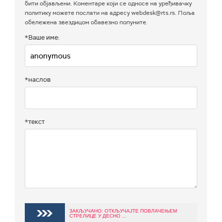
бити објављени. Коментаре који се односе на уређивачку
политику можете послати на адресу webdesk@rts.rs. Поља
обележена звездицом обавезно попуните.
*Ваше име:
*наслов
*текст
ЗАКЉУЧАНО: ОТКЉУЧАЈТЕ ПОВЛАЧЕЊЕМ
СТРЕЛИЦЕ У ДЕСНО ...