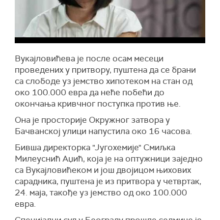
Вукајловићева је после осам месеци
проведених у притвору, пуштена да се брани
са слободе уз јемство хипотеком на стан од
око 100.000 евра да неће побећи до
окончања кривчног поступка против ње.
Она је просторије Окружног затвора у
Бачванској улици напустила око 16 часова.
Бивша директорка "Југохемије" Смиљка
Милеуснић Аџић, која је на оптужници заједно
са Вукајловићеком и још двојицом њихових
сарадника, пуштена је из притвора у четвртак,
24. маја, такође уз јемство од око 100.000
евра.