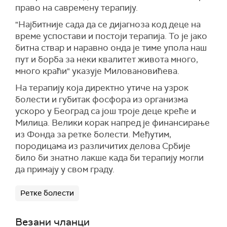
право на савремену терапију.
"Најбитније сада да се дијагноза код деце на
време успостави и постоји терапија. То је јако
битна ствар и наравно онда је тиме упола наш
пут и борба за неки квалитет живота много,
много краћи" указује Миловановићева.
На терапију која директно утиче на узрок
болести и губитак фосфора из организма
ускоро у Београд са још троје деце креће и
Милица. Велики корак напред је финансирање
из Фонда за ретке болести. Међутим,
породицама из различитих делова Србије
било би знатно лакше када би терапију могли
да примају у свом граду.
Ретке болести
Везани чланци