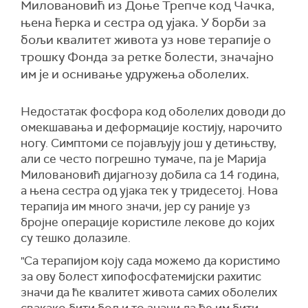
Миловановић из Доње Трепче код Чачка,
њена ћерка и сестра од ујака. У борби за
бољи квалитет живота уз нове терапије о
трошку Фонда за ретке болести, значајно
им је и оснивање удружења оболелих.
Недостатак фосфора код оболелих доводи до
омекшавања и деформације костију, нарочито
ногу. Симптоми се појављују још у детињству,
али се често погрешно тумаче, па је Марија
Миловановић дијагнозу добила са 14 година,
а њена сестра од ујака тек у тридесетој. Нова
терапија им много значи, јер су раније уз
бројне операције користиле лекове до којих
су тешко долазиле.
"Са терапијом коју сада можемо да користимо
за ову болест хипофосфатемијски рахитис
значи да ће квалитет живота самих оболелих