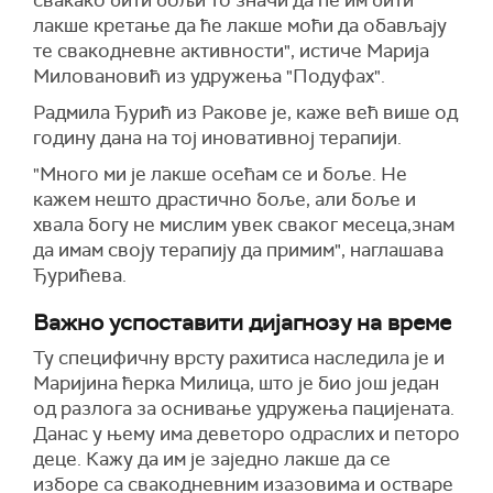
свакако бити бољи то значи да ће им бити
лакше кретање да ће лакше моћи да обављају
те свакодневне активности", истиче Марија
Миловановић из удружења "Подуфах".
Радмила Ђурић из Ракове је, каже већ више од
годину дана на тој иновативној терапији.
"Много ми је лакше осећам се и боље. Не
кажем нешто драстично боље, али боље и
хвала богу не мислим увек сваког месеца,знам
да имам своју терапију да примим", наглашава
Ђурићева.
Важно успоставити дијагнозу на време
Ту специфичну врсту рахитиса наследила је и
Маријина ћерка Милица, што је био још један
од разлога за оснивање удружења пацијената.
Данас у њему има деветоро одраслих и петоро
деце. Кажу да им је заједно лакше да се
изборе са свакодневним изазовима и остваре