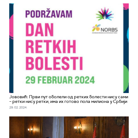
Јововић: Први пут оболели од ретких болести нису сами
– ретки нису ретки, има их готово пола милиона у Србији
29. 02. 2024.