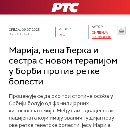
РТС
АУТОР:
ИЗВОР:
СРЕДА, 09.07.2025,
СИЛВИЈА
05:50 -> 06:16
РТС
ПАШАЈЛИЋ
Марија, њена ћерка и
сестра с новом терапијом
у борби против ретке
болести
Процењује се да око три стотине особа у
Србији болује од фамилијарних
хипофосфатемија. Међу само двадесетак
пацијената који имају званичну дијагнозу
ове ретке генетске болести, јесу Марија