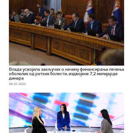
Влада усвојила закључак о начину финансирања лечења
оболелих од ретких болести, издвојене 7,2 милијарде
динара
08. 02. 2024.