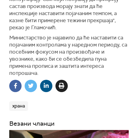
састав производа морају знати да ће
инспекције наставити појачаним темпом, а
казне бити примерене тежини прекршаја",
рекао је Гламочић.
Министарство је најавило да ће наставити са
појачаним контролама у наредном периоду, са
посебним фокусом на произвођаче и
увознике, како би се обезбедила пуна
примена прописа и заштита интереса
потрошача.
храна
Везани чланци