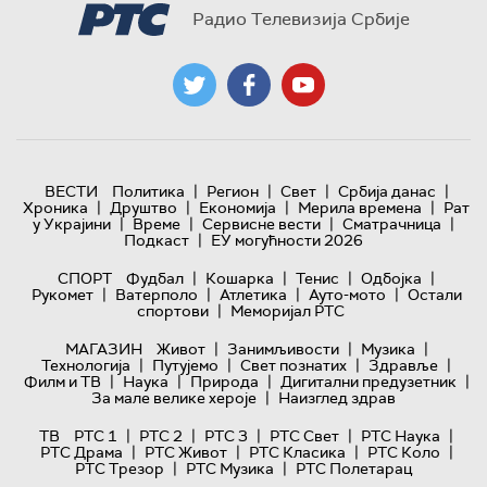
Радио Телевизија Србије
|
|
|
|
ВЕСТИ
Политика
Регион
Свет
Србија данас
|
|
|
|
Хроника
Друштво
Економија
Мерила времена
Рат
|
|
|
|
у Украјини
Време
Сервисне вести
Сматрачница
|
Подкаст
ЕУ могућности 2026
|
|
|
|
СПОРТ
Фудбал
Кошарка
Тенис
Одбојка
|
|
|
|
Рукомет
Ватерполо
Атлетика
Ауто-мото
Остали
|
спортови
Меморијал РТС
|
|
|
МАГАЗИН
Живот
Занимљивости
Музика
|
|
|
|
Технологијa
Путујемо
Свет познатих
Здравље
|
|
|
|
Филм и ТВ
Наука
Природа
Дигитални предузетник
|
За мале велике хероје
Наизглед здрав
|
|
|
|
|
ТВ
РТС 1
РТС 2
РТС 3
РТС Свет
РТС Наука
|
|
|
|
РТС Драма
РТС Живот
РТС Класика
РТС Коло
|
|
РТС Трезор
РТС Музика
РТС Полетарац