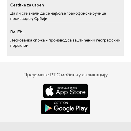
Cestitke za uspeh
Да ли сте знали да се најбоље грамофонске ручице
производе у Србији
Re: Eh...
Лесковачка спржа – производ са заштићеним географским
пореклом
Преузмите РТС мобилну апликацију