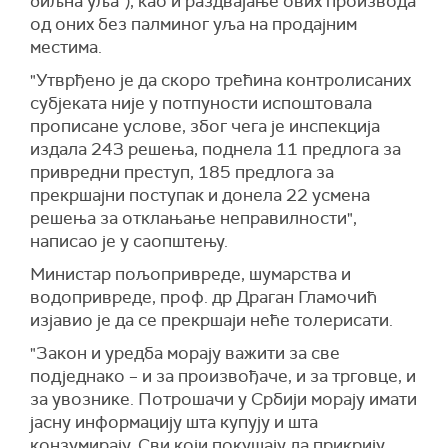
биљна уља“), као и раздвајање ових производа
од оних без палминог уља на продајним
местима.
"Утврђено је да скоро трећина контролисаних
субјеката није у потпуности испоштовала
прописане услове, због чега је инспекција
издала 243 решења, поднела 11 предлога за
привредни преступ, 185 предлога за
прекршајни поступак и донела 22 усмена
решења за отклањање неправилности",
написао је у саопштењу.
Министар пољопривреде, шумарства и
водопривреде, проф. др Драган Гламочић
изјавио је да се прекршаји неће толерисати.
"Закон и уредба морају важити за све
подједнако – и за произвођаче, и за трговце, и
за увознике. Потрошачи у Србији морају имати
јасну информацију шта купују и шта
конзумирају. Сви који покушају да прикрију