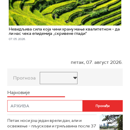
Невидљива сила која чини храну мање квалитетном – да
ли нас чека епидемија „скривене глади“
07. 05. 2026.
петак, 07. август 2026.
Прогноза
Најновије
Петак носи још један врели дан, али и
освежење – пљускови и грмљавина после 37