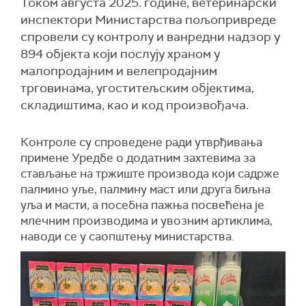
Током августа 2025. године, ветеринарски
инспектори Министарства пољопривреде
спровели су контролу и ванредни надзор у
894 објекта који послују храном у
малопродајним и велепродајним
трговинама, угоститељским објектима,
складиштима, као и код произвођача.
Контроле су спроведене ради утврђивања
примене Уредбе о додатним захтевима за
стављање на тржиште производа који садрже
палмино уље, палмину маст или друга биљна
уља и масти, а посебна пажња посвећена је
млечним производима и увозним артиклима,
наводи се у саопштењу министарства.