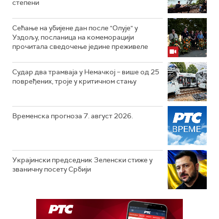
степени
Сећање на убијене дан после "Олује" у
Уздољу, посланица на комеморацији
прочитала сведочење једине преживеле
Судар два трамваја у Немачкој – више од 25
повређених, троје у критичном стању
Временска прогноза 7. август 2026.
Украјински председник Зеленски стиже у
званичну посету Србији