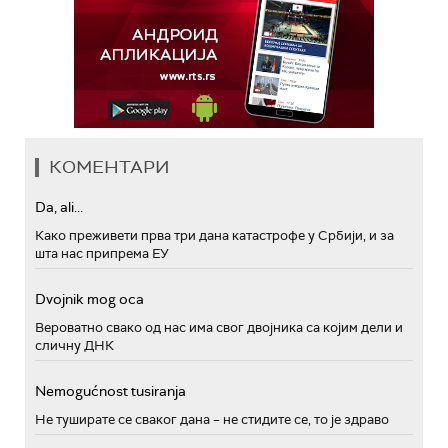
КОМЕНТАРИ
Da, ali...
Како преживети прва три дана катастрофе у Србији, и за
шта нас припрема ЕУ
Dvojnik mog oca
Вероватно свако од нас има свог двојника са којим дели и
сличну ДНК
Nemogućnost tusiranja
Не туширате се сваког дана – не стидите се, то је здраво