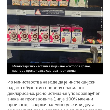
Министарство наставља појачане контроле хране,
казне за прикривање састава производа
Из министарства наводе да је инспекцијски
надзор обухватио проверу правилног
декларисања, јасно истицање упозоравајућег
знака на производима („није 100% млечни
производ – садржи палмино уље или друга