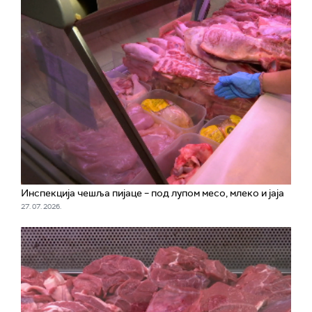
Инспекција чешља пијаце – под лупом месо, млеко и јаја
27. 07. 2026.