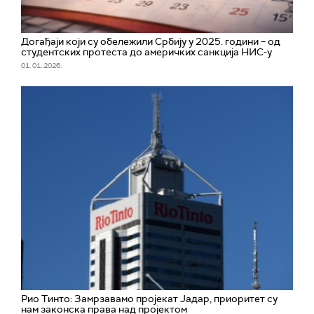
Догађаји који су обележили Србију у 2025. години – од
студентских протеста до америчких санкција НИС-у
01. 01. 2026.
Рио Тинто: Замрзавамо пројекат Јадар, приоритет су
нам законска права над пројектом