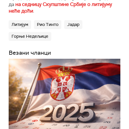
да
на седницу Скупштине Србије о литијуму
неће доћи
.
Литијум
Рио Тинто
Јадар
Горње Недељице
Везани чланци