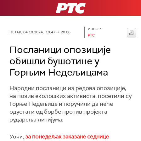
РТС
ИЗВОР:
ПЕТАК, 04.10.2024, 19:47 -> 20:06
РТС
Посланици опозиције
обишли бушотине у
Горњим Недељицама
Народни посланици из редова опозиције,
на позив еколошких активиста, посетили су
Горње Недељице и поручили да неће
одустати од борбе против пројекта
рударења литијума.
Уочи,
за понедељак заказане седнице