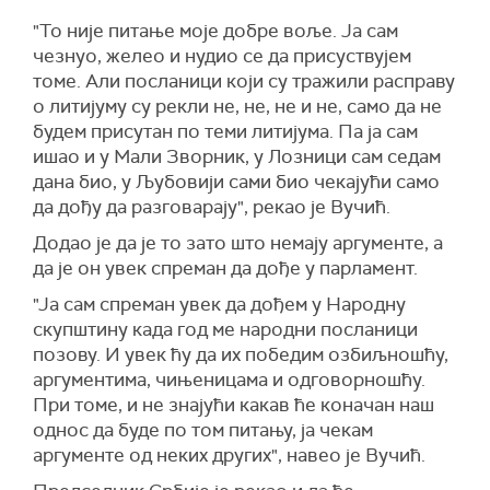
"То није питање моје добре воље. Ја сам
чезнуо, желео и нудио се да присуствујем
томе. Али посланици који су тражили расправу
о литијуму су рекли не, не, не
и
не,
с
амо да не
будем присутан по теми литијума. Па ја сам
ишао и у Мали Зворник, у Лозници сам седам
дана био, у Љубовији сами био чекајући само
да дођу да разговарају", рекао је Вучић.
Додао је да је то зато што немају аргументе, а
да је он увек спреман да дође у парламент.
"Ја сам спреман увек да дођем у Народну
скупштину када год ме народни посланици
позову. И увек ћу да их победим озбиљношћу,
аргументима, чињеницама и одговорношћу.
При томе, и не знајући какав ће коначан наш
однос да буде по том питању, ја чекам
аргументе од неких других", навео је Вучић.