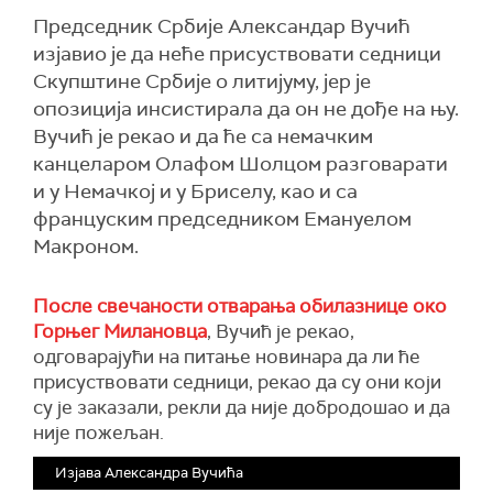
Председник Србије Александар Вучић
изјавио је да неће присуствовати седници
Скупштине Србије о литијуму, јер је
опозиција инсистирала да он не дође на њу.
Вучић је рекао и да ће са немачким
канцеларом Олафом Шолцом разговарати
и у Немачкој и у Бриселу, као и са
француским председником Емануелом
Макроном.
После свечаности отварања обилазнице око
Горњег Милановца
, Вучић је рекао,
одговарајући на питање новинара да ли ће
присуствовати седници, рекао да су они који
су је заказали, рекли да није добродошао и да
није пожељан.
Изјава Александра Вучића