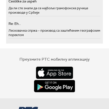
Cestitke za uspeh
Да ли сте знали да се најбоље грамофонске ручице
производе у Србији
Re: Eh...
Лесковачка спржа – производ са заштићеним географским
пореклом
Преузмите РТС мобилну апликацију