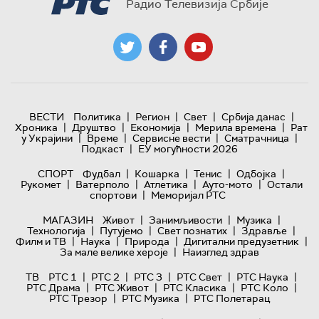
Радио Телевизија Србије
|
|
|
|
ВЕСТИ
Политика
Регион
Свет
Србија данас
|
|
|
|
Хроника
Друштво
Економија
Мерила времена
Рат
|
|
|
|
у Украјини
Време
Сервисне вести
Сматрачница
|
Подкаст
ЕУ могућности 2026
|
|
|
|
СПОРТ
Фудбал
Кошарка
Тенис
Одбојка
|
|
|
|
Рукомет
Ватерполо
Атлетика
Ауто-мото
Остали
|
спортови
Меморијал РТС
|
|
|
МАГАЗИН
Живот
Занимљивости
Музика
|
|
|
|
Технологијa
Путујемо
Свет познатих
Здравље
|
|
|
|
Филм и ТВ
Наука
Природа
Дигитални предузетник
|
За мале велике хероје
Наизглед здрав
|
|
|
|
|
ТВ
РТС 1
РТС 2
РТС 3
РТС Свет
РТС Наука
|
|
|
|
РТС Драма
РТС Живот
РТС Класика
РТС Коло
|
|
РТС Трезор
РТС Музика
РТС Полетарац