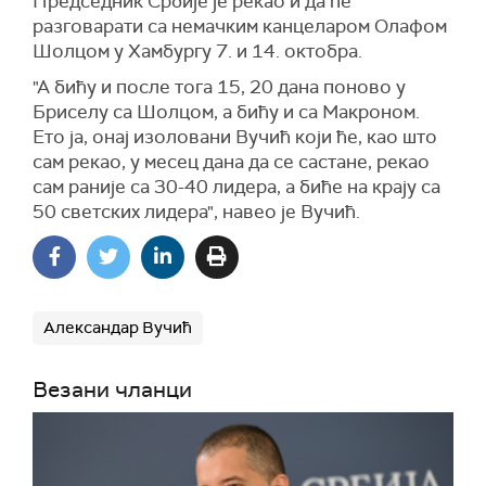
Председник Србије је рекао и да ће
разговарати са немачким канцеларом Олафом
Шолцом у Хамбургу 7. и 14. октобра.
"А бићу и после тога 15, 20 дана поново у
Бриселу са Шолцом, а бићу и са Макроном.
Ето ја, онај изоловани Вучић који ће, као што
сам рекао, у месец дана да се састане, рекао
сам раније са 30-40 лидера, а биће на крају са
50 светских лидера", навео је Вучић.
Александар Вучић
Везани чланци