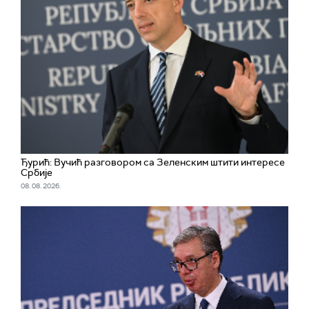
Ђурић: Вучић разговором са Зеленским штити интересе
Србије
08. 08. 2026.