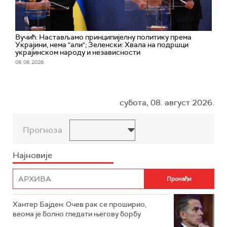
Вучић: Настављамо принципијелну политику према
Украјини, нема "али"; Зеленски: Хвала на подршци
украјинском народу и независности
08. 08. 2026.
субота, 08. август 2026.
Прогноза
Најновије
Хантер Бајден: Очев рак се проширио,
веома је болно гледати његову борбу