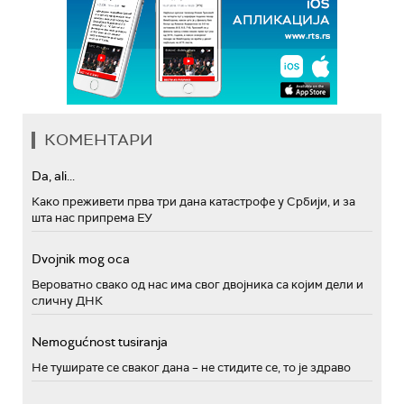
КОМЕНТАРИ
Da, ali...
Како преживети прва три дана катастрофе у Србији, и за
шта нас припрема ЕУ
Dvojnik mog oca
Вероватно свако од нас има свог двојника са којим дели и
сличну ДНК
Nemogućnost tusiranja
Не туширате се сваког дана – не стидите се, то је здраво