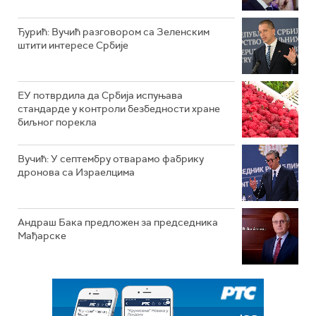
Ђурић: Вучић разговором са Зеленским
штити интересе Србије
ЕУ потврдила да Србија испуњава
стандарде у контроли безбедности хране
биљног порекла
Вучић: У септембру отварамо фабрику
дронова са Израелцима
Андраш Бакa предложен за председника
Мађарске