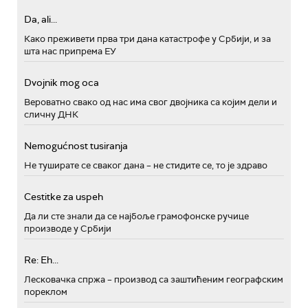
Da, ali...
Како преживети прва три дана катастрофе у Србији, и за
шта нас припрема ЕУ
Dvojnik mog oca
Вероватно свако од нас има свог двојника са којим дели и
сличну ДНК
Nemogućnost tusiranja
Не туширате се сваког дана – не стидите се, то је здраво
Cestitke za uspeh
Да ли сте знали да се најбоље грамофонске ручице
производе у Србији
Re: Eh...
Лесковачка спржа – производ са заштићеним географским
пореклом