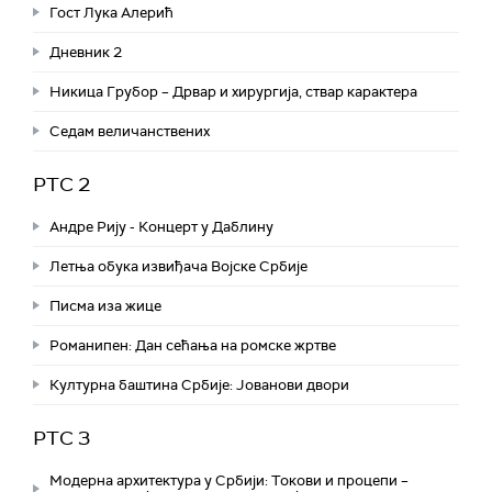
Гост Лука Алерић
Дневник 2
Никица Грубор – Дрвар и хирургија, ствар карактера
Седам величанствених
РТС 2
Андре Рију - Концерт у Даблину
Летња обука извиђача Војске Србије
Писма иза жице
Романипен: Дан сећања на ромске жртве
Културна баштина Србије: Јованови двори
РТС 3
Модерна архитектура у Србији: Токови и процепи –