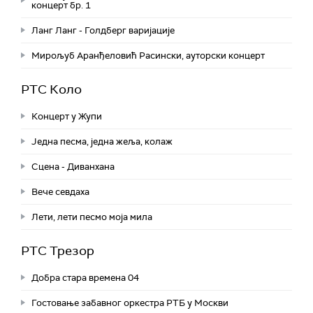
концерт бр. 1
Ланг Ланг - Голдберг варијације
Мирољуб Аранђеловић Расински, ауторски концерт
РТС Коло
Концерт у Жупи
Једна песма, једна жеља, колаж
Сцена - Диванхана
Вече севдаха
Лети, лети песмо моја мила
РТС Трезор
Добра стара времена 04
Гостовање забавног оркестра РТБ у Москви