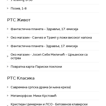
Позив, 1-8
РТС Живот
Фантастична планета – Здравље, 17. емисија
Око магазин - Санчез и Трамп у ложи високог напона
Фантастична планета - Здравље, 17. емисија
Око магазин - Јосип Сибе Миличић – Црњански са
острва
Повратна карта-Париски поклони
РТС Класика
Савремена српска драма (и њена криза)
Метаморфозе: Мики Крстовић
Кристијан Цимерман и ЛСО - Бетовенов клавирски