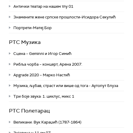
Антички театар на нашем тлу 01
Знамените жене српске прошлости-Исидора Секулић
Портрети-Матеј Бор
РТС Музика
Сцена – Geminni и Игор Симић
Рибља чорба – концерт, Арена 2007.
Apgrade 2020 – Марко Настић
Музика, љубав, страст или више од тога - Аутопут блуза
Три боје звука: 1. циклус, микс 1
РТС Полетарац
Великани: Вук Караџић (1787-1864)
Зујалица ц.11 ем.07