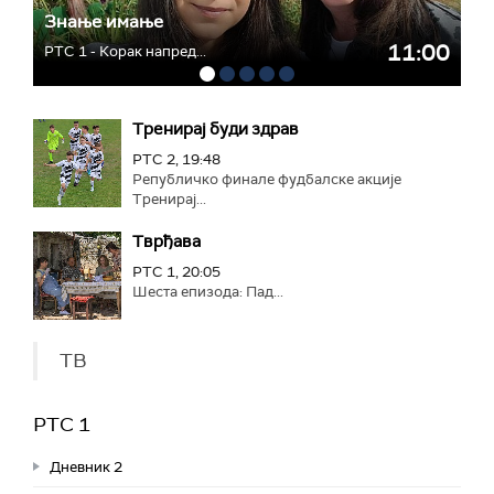
Знање имање
11:00
РТС 1 - Корак напред...
Тренирај буди здрав
РТС 2, 19:48
Републичко финале фудбалске акције
Тренирај...
Тврђава
РТС 1, 20:05
Шеста епизода: Пад...
ТВ
РТС 1
Дневник 2