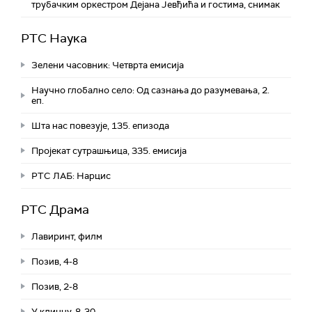
трубачким оркестром Дејана Јевђића и гостима, снимак
РТС Наука
Зелени часовник: Четврта емисија
Научно глобално село: Од сазнања до разумевања, 2.
еп.
Шта нас повезује, 135. епизода
Пројекат сутрашњица, 335. емисија
РТС ЛАБ: Нарцис
РТС Драма
Лавиринт, филм
Позив, 4-8
Позив, 2-8
У клинчу, 8-30