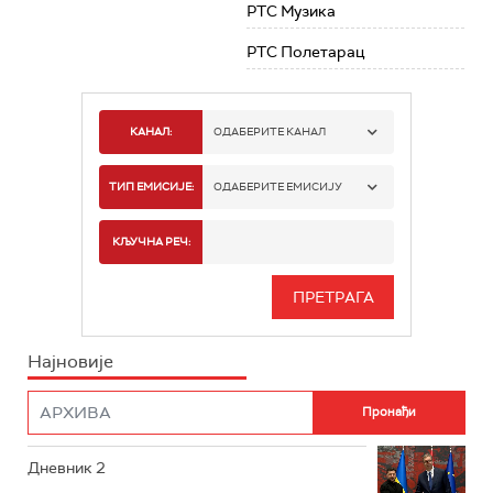
РТС Музика
РТС Полетарац
КАНАЛ:
ОДАБЕРИТЕ КАНАЛ
РТС 1
ТИП ЕМИСИЈЕ:
ОДАБЕРИТЕ ЕМИСИЈУ
РТС 2
СПОРТ
КЉУЧНА РЕЧ:
РТС 3
СЕРИЈА
РТС СВЕТ
ИНФО
Најновије
РТС НАУКА
ФИЛМ
РТС ДРАМА
Дневник 2
РТС ЖИВОТ