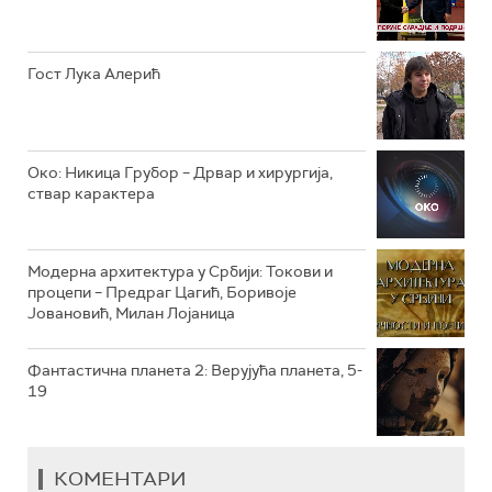
РТС КЛАСИКА
РТС КОЛО
Гост Лука Алерић
РТС ТРЕЗОР
РТС МУЗИКА
Око: Никица Грубор – Дрвар и хирургија,
ствар карактера
РТС ПОЛЕТАРАЦ
Модерна архитектура у Србији: Токови и
процепи – Предраг Цагић, Боривоје
Јовановић, Милан Лојаница
Фантастична планета 2: Верујућа планета, 5-
19
КОМЕНТАРИ