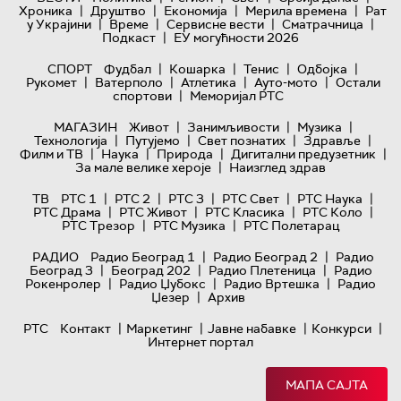
|
|
|
|
Хроника
Друштво
Економија
Мерила времена
Рат
|
|
|
|
у Украјини
Време
Сервисне вести
Сматрачница
|
Подкаст
ЕУ могућности 2026
|
|
|
|
СПОРТ
Фудбал
Кошарка
Тенис
Одбојка
|
|
|
|
Рукомет
Ватерполо
Атлетика
Ауто-мото
Остали
|
спортови
Меморијал РТС
|
|
|
МАГАЗИН
Живот
Занимљивости
Музика
|
|
|
|
Технологијa
Путујемо
Свет познатих
Здравље
|
|
|
|
Филм и ТВ
Наука
Природа
Дигитални предузетник
|
За мале велике хероје
Наизглед здрав
|
|
|
|
|
ТВ
РТС 1
РТС 2
РТС 3
РТС Свет
РТС Наука
|
|
|
|
РТС Драма
РТС Живот
РТС Класика
РТС Коло
|
|
РТС Трезор
РТС Музика
РТС Полетарац
|
|
РАДИО
Радио Београд 1
Радио Београд 2
Радио
|
|
|
Београд 3
Београд 202
Радио Плетеница
Радио
|
|
|
Рокенролер
Радио Џубокс
Радио Вртешка
Радио
|
Џезер
Архив
|
|
|
|
РТС
Контакт
Маркетинг
Јавне набавке
Конкурси
Интернет портал
МАПА САЈТА