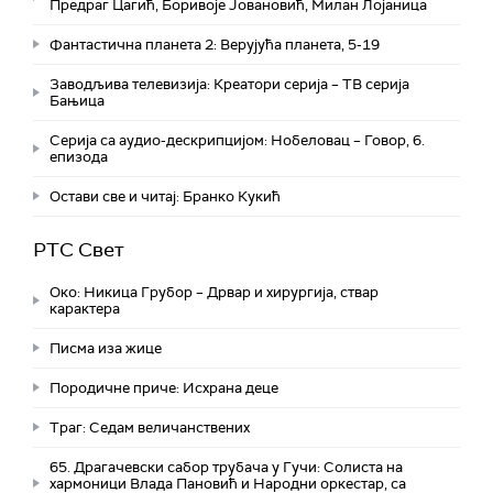
Предраг Цагић, Боривоје Јовановић, Милан Лојаница
Фантастична планета 2: Верујућа планета, 5-19
Заводљива телевизија: Креатори серија – ТВ серија
Бањица
Серија са аудио-дескрипцијом: Нобеловац – Говор, 6.
епизода
Остави све и читај: Бранко Кукић
РТС Свет
Око: Никица Грубор – Дрвар и хирургија, ствар
карактера
Писма иза жице
Породичне приче: Исхрана деце
Траг: Седам величанствених
65. Драгачевски сабор трубача у Гучи: Солиста на
хармоници Влада Пановић и Народни оркестар, са