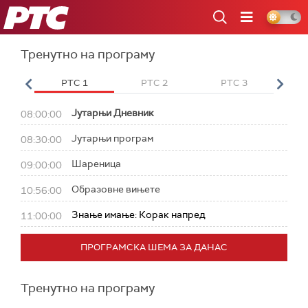
РТС
Тренутно на програму
 HD
РТС 1
РТС 2
РТС 3
РТ
Јутарњи Дневник
08:00:00
Јутарњи програм
08:30:00
Шареница
09:00:00
Образовне вињете
10:56:00
Знање имање: Корак напред
11:00:00
ПРОГРАМСКА ШЕМА ЗА ДАНАС
Тренутно на програму