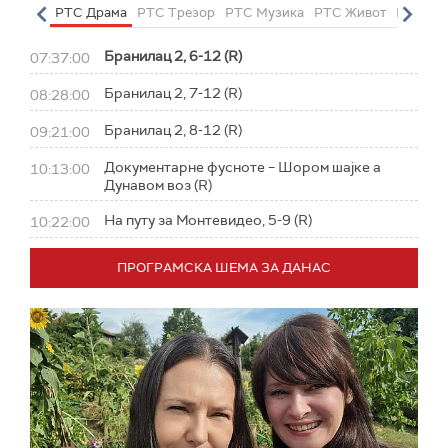
етарац
РТС Драма
РТС Трезор
РТС Музика
РТС Живот
РТС Кл
Бранилац 2, 6-12 (R)
07:37:00
Бранилац 2, 7-12 (R)
08:28:00
Бранилац 2, 8-12 (R)
09:21:00
Документарне фусноте – Шором шајке а
10:13:00
Дунавом воз (R)
На путу за Монтевидео, 5-9 (R)
10:22:00
ПРОГРАМСКА ШЕМА ЗА ДАНАС