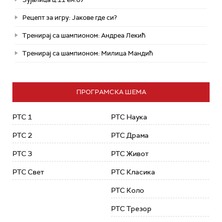
Рецепт за игру: Јакове где си?
Тренирај са шампионом: Андреа Лекић
Тренирај са шампионом: Милица Мандић
ПРОГРАМСКА ШЕМА
РТС 1
РТС Наука
РТС 2
РТС Драма
РТС 3
РТС Живот
РТС Свет
РТС Класика
РТС Коло
РТС Трезор