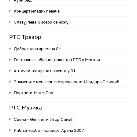
Ручи рад
Концерт младих певача
Славуј пева, бисери се нижу
РТС Трезор
Добра стара времена 04
Гостовање забавног оркестра РТБ у Москви
Антички театар на нашем тлу 01
Знамените жене српске прошлости-Исидора Секулић
Портрети-Матеј Бор
РТС Музика
Сцена – Geminni и Игор Симић
Рибља чорба – концерт, Арена 2007.