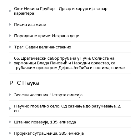
Око: Никица Грубор – Дрвар и хирургија, ствар
карактера
Писма иза жице
Породичне приче: Исхрана деце
Траг: Седам величанствених
65. Драгачевски сабор трубача у Гучи: Солиста на
хармоници Влада Пановић и Народни оркестар, са
трубачким оркестром Дејана Јевђића и гостима, снимак
РТС Наука
Зелени часовник: Четврта емисија
Научно глобално село: Од сазнања до разумевања, 2.
еп.
Шта нас повезује, 135. епизода
Пројекат сутрашњица, 335. емисија