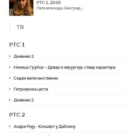
РТС 1, 20:05
Пета епизода: Београд...
ТВ
РТС 1
Дневник 2
Никица Грубор – Дрвар и хирургија, ствар карактера
Седам величанствених
Петровачка цеста
Дневник 2
РТС 2
Андре Рију - Концерт у Даблину