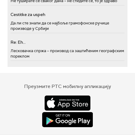
Не туширате се сваког дана – не стидите се, то је здраво
Cestitke za uspeh
Да ли сте знали да се најбоље грамофонске ручице
производе у Србији
Re: Eh...
Лесковачка спржа – производ са заштићеним географским
пореклом
Преузмите РТС мобилну апликацију