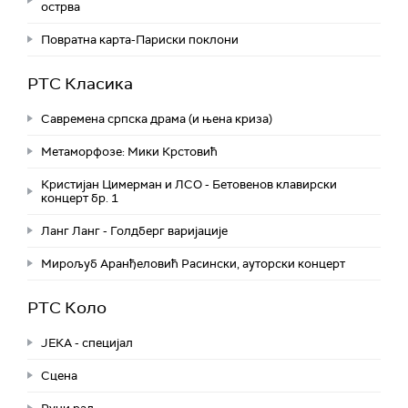
острва
Повратна карта-Париски поклони
РТС Класика
Савремена српска драма (и њена криза)
Метаморфозе: Мики Крстовић
Кристијан Цимерман и ЛСО - Бетовенов клавирски
концерт бр. 1
Ланг Ланг - Голдберг варијације
Мирољуб Аранђеловић Расински, ауторски концерт
РТС Коло
ЈЕКА - специјал
Сцена