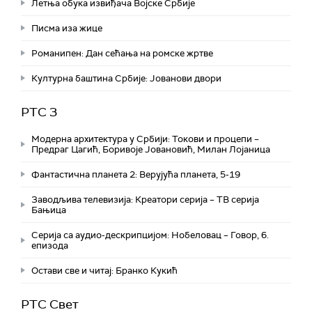
Летња обука извиђача Војске Србије
Писма иза жице
Романипен: Дан сећања на ромске жртве
Културна баштина Србије: Јованови двори
РТС 3
Модерна архитектура у Србији: Токови и процепи –
Предраг Цагић, Боривоје Јовановић, Милан Лојаница
Фантастична планета 2: Верујућа планета, 5-19
Заводљива телевизија: Креатори серија – ТВ серија
Бањица
Серија са аудио-дескрипцијом: Нобеловац – Говор, 6.
епизода
Остави све и читај: Бранко Кукић
РТС Свет