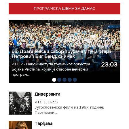
ПРОГРАМСКА ШЕМА ЗА ДАНАС
65. Драгачевски сабор трубача у гучи: Дејан
Петровић Биг Бeнд, снимак
23:03
РТС 2 - Након наступа трубачког оркестра
Бојана Ристића, којим је отворен вечерњи
програм...
Диверзанти
РТС 1, 16:55
Југословенски филм из 1967. године.
Партизани...
Тврђава