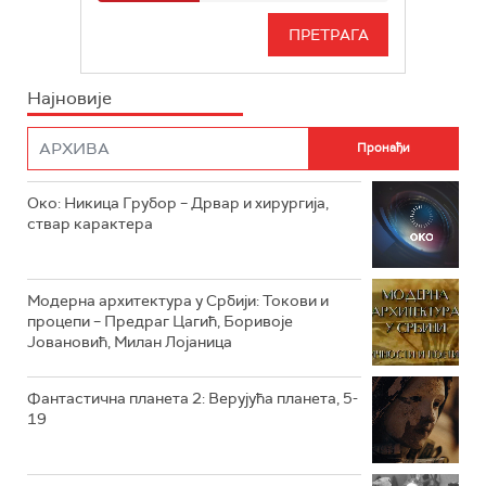
РТС 3
СЕРИЈА
РТС СВЕТ
ИНФО
Најновије
РТС НАУКА
ФИЛМ
РТС ДРАМА
Око: Никица Грубор – Дрвар и хирургија,
РТС ЖИВОТ
ствар карактера
РТС КЛАСИКА
РТС КОЛО
Модерна архитектура у Србији: Токови и
процепи – Предраг Цагић, Боривоје
Јовановић, Милан Лојаница
РТС ТРЕЗОР
РТС МУЗИКА
Фантастична планета 2: Верујућа планета, 5-
19
РТС ПОЛЕТАРАЦ