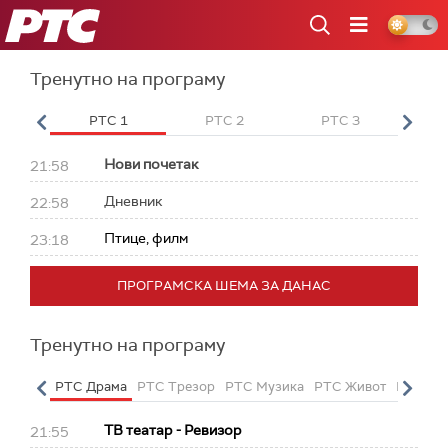
РТС
Тренутно на програму
 HD
РТС 1
РТС 2
РТС 3
РТ
Нови почетак
21:58
Дневник
22:58
Птице, филм
23:18
ПРОГРАМСКА ШЕМА ЗА ДАНАС
Тренутно на програму
етарац
РТС Драма
РТС Трезор
РТС Музика
РТС Живот
РТС Кл
ТВ театар - Ревизор
21:55