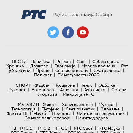
Радио Телевизија Србије
|
|
|
|
ВЕСТИ
Политика
Регион
Свет
Србија данас
|
|
|
|
Хроника
Друштво
Економија
Мерила времена
Рат
|
|
|
|
у Украјини
Време
Сервисне вести
Сматрачница
|
Подкаст
ЕУ могућности 2026
|
|
|
|
СПОРТ
Фудбал
Кошарка
Тенис
Одбојка
|
|
|
|
Рукомет
Ватерполо
Атлетика
Ауто-мото
Остали
|
спортови
Меморијал РТС
|
|
|
МАГАЗИН
Живот
Занимљивости
Музика
|
|
|
|
Технологијa
Путујемо
Свет познатих
Здравље
|
|
|
|
Филм и ТВ
Наука
Природа
Дигитални предузетник
|
За мале велике хероје
Наизглед здрав
|
|
|
|
|
ТВ
РТС 1
РТС 2
РТС 3
РТС Свет
РТС Наука
|
|
|
|
РТС Драма
РТС Живот
РТС Класика
РТС Коло