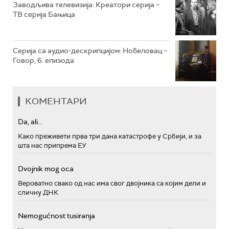
Заводљива телевизија: Креатори серија –
ТВ серија Бањица
Серија са аудио-дескрипцијом: Нобеловац –
Говор, 6. епизода
КОМЕНТАРИ
Da, ali...
Како преживети прва три дана катастрофе у Србији, и за
шта нас припрема ЕУ
Dvojnik mog oca
Вероватно свако од нас има свог двојника са којим дели и
сличну ДНК
Nemogućnost tusiranja