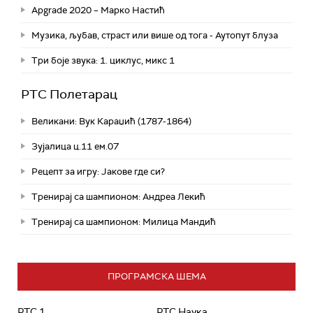
Apgrade 2020 – Марко Настић
Музика, љубав, страст или више од тога - Аутопут блуза
Три боје звука: 1. циклус, микс 1
РТС Полетарац
Великани: Вук Караџић (1787-1864)
Зујалица ц.11 ем.07
Рецепт за игру: Јакове где си?
Тренирај са шампионом: Андреа Лекић
Тренирај са шампионом: Милица Мандић
ПРОГРАМСКА ШЕМА
РТС 1
РТС Наука