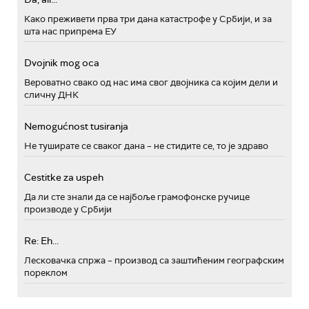
Како преживети прва три дана катастрофе у Србији, и за
шта нас припрема ЕУ
Dvojnik mog oca
Вероватно свако од нас има свог двојника са којим дели и
сличну ДНК
Nemogućnost tusiranja
Не туширате се сваког дана – не стидите се, то је здраво
Cestitke za uspeh
Да ли сте знали да се најбоље грамофонске ручице
производе у Србији
Re: Eh...
Лесковачка спржа – производ са заштићеним географским
пореклом