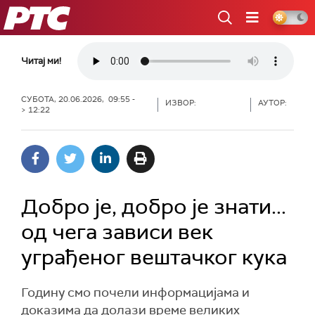
РТС
Читај ми!
СУБОТА, 20.06.2026, 09:55 -
ИЗВОР:
АУТОР:
> 12:22
Добро је, добро је знати...
од чега зависи век
уграђеног вештачког кука
Годину смо почели информацијама и
доказима да долази време великих