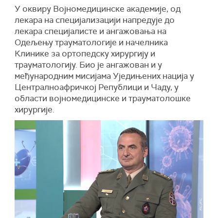
У оквиру Војномедицинске академије, од
лекара на специјализацији напредује до
лекара специјалисте и ангажовања на
Одељењу трауматологије и начелника
Клинике за ортопедску хирургију и
трауматологију. Био је ангажован и у
међународним мисијама Уједињених нација у
Централноафричкој Републици и Чаду, у
области војномедицинске и трауматолошке
хирургије.