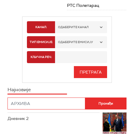
РТС Полетарац
КАНАЛ:
ОДАБЕРИТЕ КАНАЛ
РТС 1
ТИП ЕМИСИЈЕ:
ОДАБЕРИТЕ ЕМИСИЈУ
РТС 2
СПОРТ
КЉУЧНА РЕЧ:
РТС 3
СЕРИЈА
РТС СВЕТ
ИНФО
Најновије
РТС НАУКА
ФИЛМ
РТС ДРАМА
Дневник 2
РТС ЖИВОТ
РТС КЛАСИКА