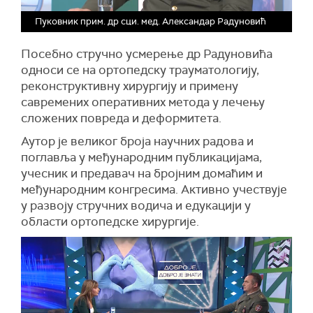
Пуковник прим. др сци. мед. Александар Радуновић
Посебно стручно усмерење др Радуновића
односи се на ортопедску трауматологију,
реконструктивну хирургију и примену
савремених оперативних метода у лечењу
сложених повреда и деформитета.
Аутор је великог броја научних радова и
поглавља у међународним публикацијама,
учесник и предавач на бројним домаћим и
међународним конгресима. Активно учествује
у развоју стручних водича и едукацији у
области ортопедске хирургије.