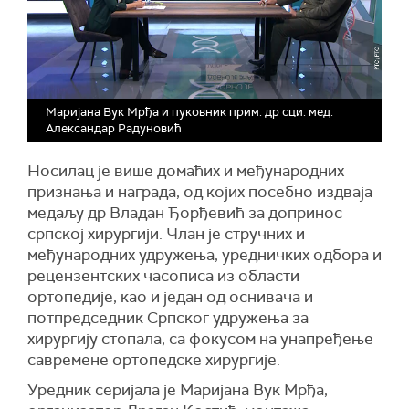
Маријана Вук Мрђа и пуковник прим. др сци. мед.
Александар Радуновић
Носилац је више домаћих и међународних
признања и награда, од којих посебно издваја
медаљу др Владан Ђорђевић за допринос
српској хирургији. Члан је стручних и
међународних удружења, уредничких одбора и
рецензентских часописа из области
ортопедије, као и један од оснивача и
потпредседник Српског удружења за
хирургију стопала, са фокусом на унапређење
савремене ортопедске хирургије.
Уредник серијала је Маријана Вук Мрђа,