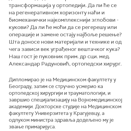
трансформација у ортопедији. Да ли ће се
на регенеративном хоризонту наћи и
биомеханички најкомплекснији зглобови -
кукови? Да ли ће моћи да се регерешу или
операције и замене остају најбоље решење?
Шта доносе нови материјали и технике и од
чега зависи век уграђеног вештачког кука?
Наш гост је пуковник прим. др сци. мед.
Александар Радуновић, ортопедски хирург.
Дипломирао је на Медицинском факултету у
Београду, затим се стручно усмерио ка
ортопедској хирургији и трауматологији, и
завршио специјализацију на Војномедицинској
академији. Докторске студије на Медицинском
факултету Универзитета у Крагујевцу, а
одлуком министра здравља додељено му је
звање примаријуса.