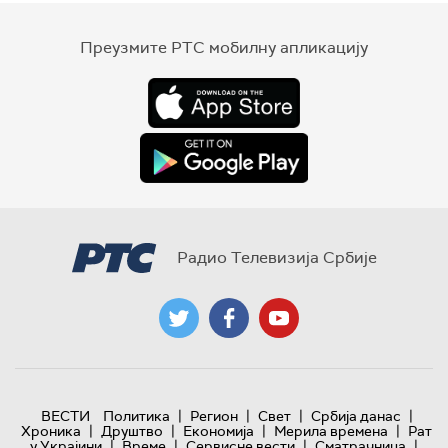
Преузмите РТС мобилну апликацију
Радио Телевизија Србије
|
|
|
|
ВЕСТИ
Политика
Регион
Свет
Србија данас
|
|
|
|
Хроника
Друштво
Економија
Мерила времена
Рат
|
|
|
|
у Украјини
Време
Сервисне вести
Сматрачница