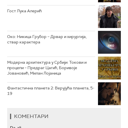
РТС КОЛО
Гост Лука Алерић
РТС ТРЕЗОР
РТС МУЗИКА
Око: Никица Грубор – Дрвар и хирургија,
ствар карактера
РТС ПОЛЕТАРАЦ
Модерна архитектура у Србији: Токови и
процепи – Предраг Цагић, Боривоје
Јовановић, Милан Лојаница
Фантастична планета 2: Верујућа планета, 5-
19
КОМЕНТАРИ
Da, ali...