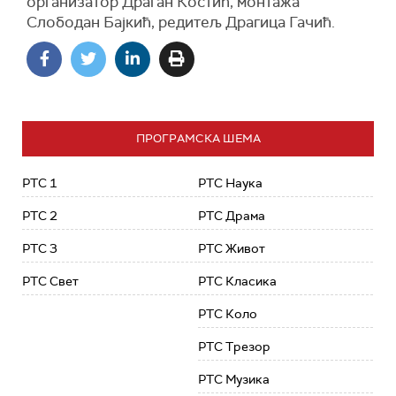
организатор Драган Костић, монтажа
Слободан Бајкић, редитељ Драгица Гачић.
ПРОГРАМСКА ШЕМА
РТС 1
РТС Наука
РТС 2
РТС Драма
РТС 3
РТС Живот
РТС Свет
РТС Класика
РТС Коло
РТС Трезор
РТС Музика