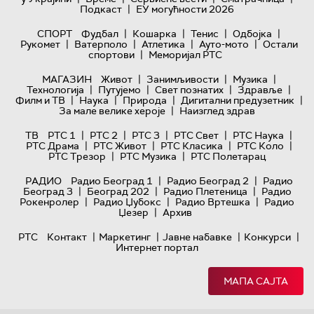
|
Подкаст
ЕУ могућности 2026
|
|
|
|
СПОРТ
Фудбал
Кошарка
Тенис
Одбојка
|
|
|
|
Рукомет
Ватерполо
Атлетика
Ауто-мото
Остали
|
спортови
Меморијал РТС
|
|
|
МАГАЗИН
Живот
Занимљивости
Музика
|
|
|
|
Технологијa
Путујемо
Свет познатих
Здравље
|
|
|
|
Филм и ТВ
Наука
Природа
Дигитални предузетник
|
За мале велике хероје
Наизглед здрав
|
|
|
|
|
ТВ
РТС 1
РТС 2
РТС 3
РТС Свет
РТС Наука
|
|
|
|
РТС Драма
РТС Живот
РТС Класика
РТС Коло
|
|
РТС Трезор
РТС Музика
РТС Полетарац
|
|
РАДИО
Радио Београд 1
Радио Београд 2
Радио
|
|
|
Београд 3
Београд 202
Радио Плетеница
Радио
|
|
|
Рокенролер
Радио Џубокс
Радио Вртешка
Радио
|
Џезер
Архив
|
|
|
|
РТС
Контакт
Маркетинг
Јавне набавке
Конкурси
Интернет портал
МАПА САЈТА