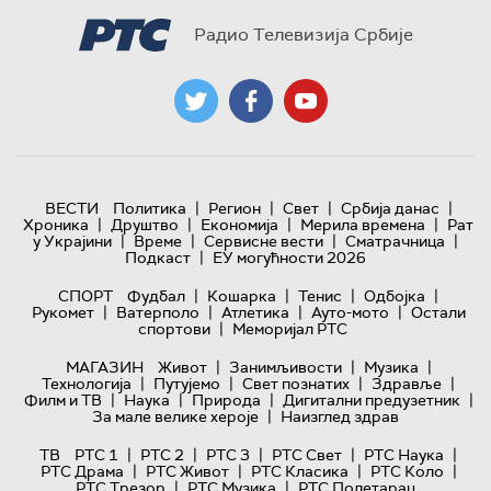
Радио Телевизија Србије
|
|
|
|
ВЕСТИ
Политика
Регион
Свет
Србија данас
|
|
|
|
Хроника
Друштво
Економија
Мерила времена
Рат
|
|
|
|
у Украјини
Време
Сервисне вести
Сматрачница
|
Подкаст
ЕУ могућности 2026
|
|
|
|
СПОРТ
Фудбал
Кошарка
Тенис
Одбојка
|
|
|
|
Рукомет
Ватерполо
Атлетика
Ауто-мото
Остали
|
спортови
Меморијал РТС
|
|
|
МАГАЗИН
Живот
Занимљивости
Музика
|
|
|
|
Технологијa
Путујемо
Свет познатих
Здравље
|
|
|
|
Филм и ТВ
Наука
Природа
Дигитални предузетник
|
За мале велике хероје
Наизглед здрав
|
|
|
|
|
ТВ
РТС 1
РТС 2
РТС 3
РТС Свет
РТС Наука
|
|
|
|
РТС Драма
РТС Живот
РТС Класика
РТС Коло
|
|
РТС Трезор
РТС Музика
РТС Полетарац