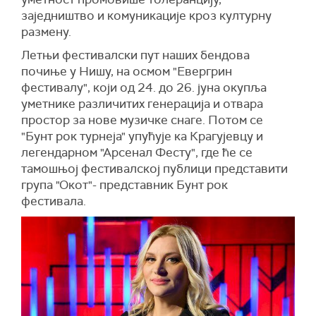
заједништво и комуникације кроз културну
размену.
Летњи фестивалски пут наших бендова
почиње у Нишу, на осмом "Евергрин
фестивалу", који од 24. до 26. јуна окупља
уметнике различитих генерација и отвара
простор за нове музичке снаге. Потом се
"Бунт рок турнеја" упућује ка Крагујевцу и
легендарном "Арсенал Фесту", где ће се
тамошњој фестивалској публици представити
група "Окот"- представник Бунт рок
фестивала.