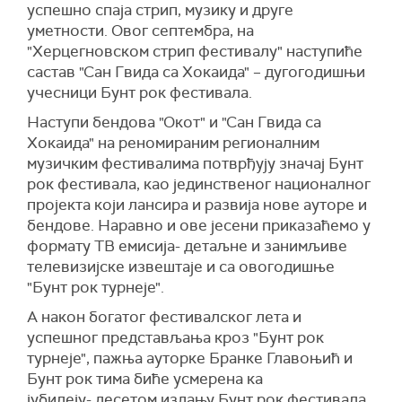
успешно спаја стрип, музику и друге
уметности. Овог септембра, на
"Херцегновском стрип фестивалу" наступиће
састав "Сан Гвида са Хокаида" – дугогодишњи
учесници Бунт рок фестивала.
Наступи бендова "Окот" и "Сан Гвида са
Хокаида" на реномираним регионалним
музичким фестивалима потврђују значај Бунт
рок фестивала, као јединственог националног
пројекта који лансира и развија нове ауторе и
бендове. Наравно и ове јесени приказаћемо у
формату ТВ емисија- детаљне и занимљиве
телевизијске извештаје и са овогодишње
"Бунт рок турнеје".
А након богатог фестивалског лета и
успешног представљања кроз "Бунт рок
турнеје", пажња ауторке Бранке Главоњић и
Бунт рок тима биће усмерена ка
јубилеју- десетом издању Бунт рок фестивала,