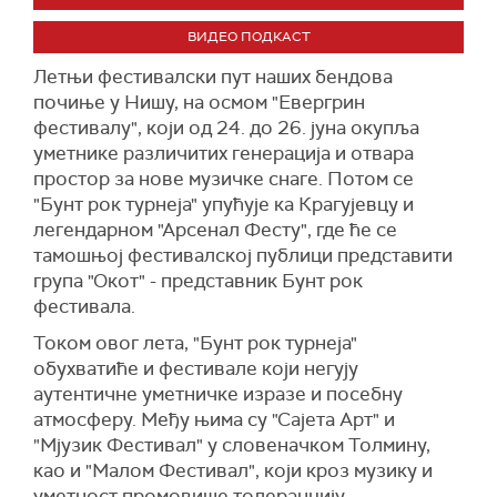
ВИДЕО ПОДКАСТ
Летњи фестивалски пут наших бендова
почиње у Нишу, на осмом "Евергрин
фестивалу", који од 24. до 26. јуна окупља
уметнике различитих генерација и отвара
простор за нове музичке снаге. Потом се
"Бунт рок турнеја" упућује ка Крагујевцу и
легендарном "Арсенал Фесту", где ће се
тамошњој фестивалској публици представити
група "Окот" - представник Бунт рок
фестивала.
Током овог лета, "Бунт рок турнеја"
обухватиће и фестивале који негују
аутентичне уметничке изразе и посебну
атмосферу. Међу њима су "Сајета Арт" и
"Мјузик Фестивал" у словеначком Толмину,
као и "Малом Фестивал", који кроз музику и
уметност промовише толеранцију,