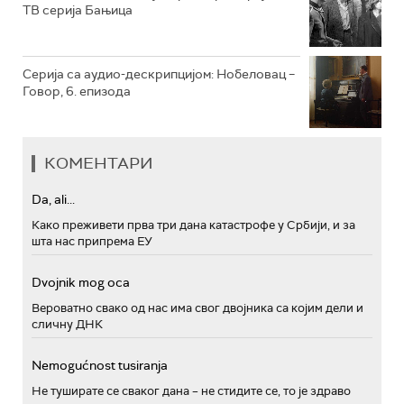
ТВ серија Бањица
Серија са аудио-дескрипцијом: Нобеловац –
Говор, 6. епизода
КОМЕНТАРИ
Da, ali...
Како преживети прва три дана катастрофе у Србији, и за
шта нас припрема ЕУ
Dvojnik mog oca
Вероватно свако од нас има свог двојника са којим дели и
сличну ДНК
Nemogućnost tusiranja
Не туширате се сваког дана – не стидите се, то је здраво