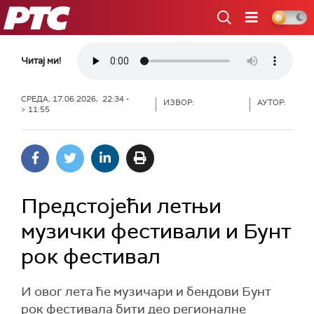
РТС
Читај ми!
СРЕДА, 17.06.2026, 22:34 -
ИЗВОР:
АУТОР:
> 11:55
Предстојећи летњи
музички фестивали и Бунт
рок фестивал
И овог лета ће музичари и бендови Бунт
рок фестивала бити део регионалне