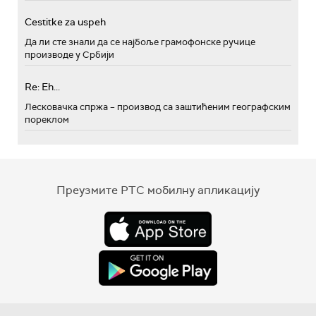
Cestitke za uspeh
Да ли сте знали да се најбоље грамофонске ручице
производе у Србији
Re: Eh...
Лесковачка спржа – производ са заштићеним географским
пореклом
Преузмите РТС мобилну апликацију