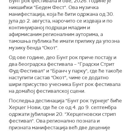
Бунт рок фестивала и ове, 2026. године је
никшићки "Бедем Фест". Ова музичка
манифестација, која ће бити одржана од 30.
јула до 2. августа, нарочито се издваја и по
континуираној подршци младим и
афирмисаним регионалним ауторима, а
тамошња публика ће имати прилику да упозна
музику бенда "Окот".
Од ове године, део Бунт рок приче постају и
два београдска фестивала – "Градски Стрит
Фуд Фестивал" и "Бранч у парку", где ће такође
наступити састав "Окот", чиме се додатно
шири присуство учесника Бунт рок фестивала
на домаћој фестивалској сцени.
Последња дестинација "Бунт рок турнеје" биће
Херцег Нови, где ће се од 4. до 9. септембра
одржати јубиларни 20. "Херцегновски стрип
фестивал". Ова регионално позната и
призната манифестација већ две деценије