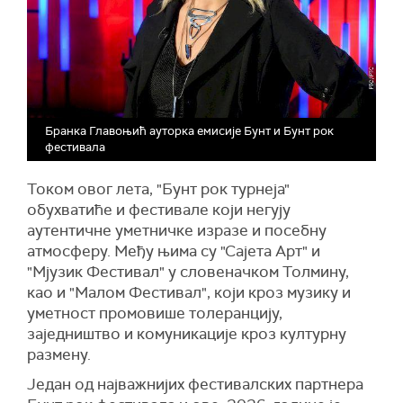
Бранка Главоњић ауторка емисије Бунт и Бунт рок
фестивала
Током овог лета, "Бунт рок турнеја"
обухватиће и фестивале који негују
аутентичне уметничке изразе и посебну
атмосферу. Међу њима су "Сајета Арт" и
"Мјузик Фестивал" у словеначком Толмину,
као и "Малом Фестивал", који кроз музику и
уметност промовише толеранцију,
заједништво и комуникације кроз културну
размену.
Један од најважнијих фестивалских партнера