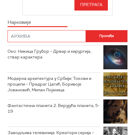
СЕРИЈА
РТС СВЕТ
ИНФО
Најновије
РТС НАУКА
ФИЛМ
РТС ДРАМА
Око: Никица Грубор – Дрвар и хирургија,
РТС ЖИВОТ
ствар карактера
РТС КЛАСИКА
РТС КОЛО
Модерна архитектура у Србији: Токови и
процепи – Предраг Цагић, Боривоје
Јовановић, Милан Лојаница
РТС ТРЕЗОР
РТС МУЗИКА
Фантастична планета 2: Верујућа планета, 5-
19
РТС ПОЛЕТАРАЦ
Заводљива телевизија: Креатори серија –