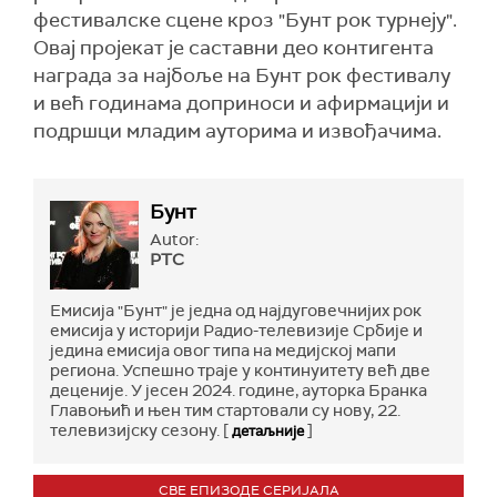
фестивалске сцене кроз "Бунт рок турнеју".
Овај пројекат је саставни део контигента
награда за најбоље на Бунт рок фестивалу
и већ годинама доприноси и афирмацији и
подршци младим ауторима и извођачима.
Бунт
Autor:
РТС
Емисија "Бунт" је једна од најдуговечнијих рок
емисија у историји Радио-телевизије Србије и
једина емисија овог типа на медијској мапи
региона. Успешно траје у континуитету већ две
деценије. У јесен 2024. године, ауторка Бранка
Главоњић и њен тим стартовали су нову, 22.
телевизијску сезону. [
]
детаљније
СВЕ ЕПИЗОДЕ СЕРИЈАЛА