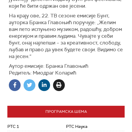
који ће бити одржан ове јесени.
На крају ове, 22. ТВ сезоне емисије Бунт,
ауторка Бранка Главоњић поручује: „Желим
вам лето испуњено музиком, радошћу, добром
енергијом и правим људима. Чувајте у себи
бунт, онај најлепши – за креативност, слободу,
љубав и право да увек будете своји. Видимо се
на јесен.“
Аутор емисије: Бранка Главоњић
Редитељ: Миодраг Коларић
ПРОГРАМСКА ШЕМА
РТС 1
РТС Наука