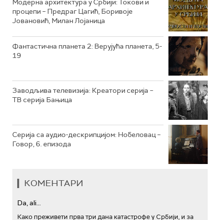
Модерна архитектура у Србији: Токови и
процепи – Предраг Цагић, Боривоје
Јовановић, Милан Лојаница
РТС ТРЕЗОР
РТС МУЗИКА
Фантастична планета 2: Верујућа планета, 5-
19
РТС ПОЛЕТАРАЦ
Заводљива телевизија: Креатори серија –
ТВ серија Бањица
Серија са аудио-дескрипцијом: Нобеловац –
Говор, 6. епизода
КОМЕНТАРИ
Da, ali...
Како преживети прва три дана катастрофе у Србији, и за