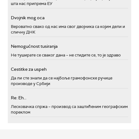
шта нас припрема ЕУ
Dvojnik mog oca
Вероватно свако од нас има свог двојника са којим дели и
сличну ДНК
Nemogućnost tusiranja
Не туширате се сваког дана – не стидите се, то је здраво
Cestitke za uspeh
Да ли сте знали да се најбоље грамофонске ручице
производе у Србији
Re: Eh...
Лесковачка спржа – производ са заштићеним географским
пореклом