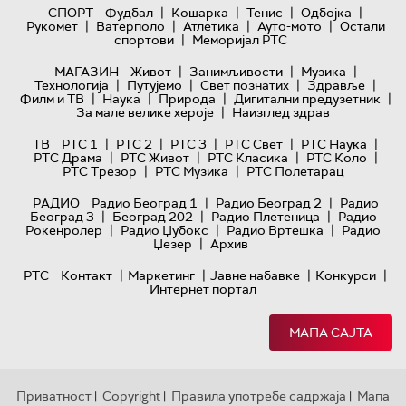
|
|
|
|
СПОРТ
Фудбал
Кошарка
Тенис
Одбојка
|
|
|
|
Рукомет
Ватерполо
Атлетика
Ауто-мото
Остали
|
спортови
Меморијал РТС
|
|
|
МАГАЗИН
Живот
Занимљивости
Музика
|
|
|
|
Технологијa
Путујемо
Свет познатих
Здравље
|
|
|
|
Филм и ТВ
Наука
Природа
Дигитални предузетник
|
За мале велике хероје
Наизглед здрав
|
|
|
|
|
ТВ
РТС 1
РТС 2
РТС 3
РТС Свет
РТС Наука
|
|
|
|
РТС Драма
РТС Живот
РТС Класика
РТС Коло
|
|
РТС Трезор
РТС Музика
РТС Полетарац
|
|
РАДИО
Радио Београд 1
Радио Београд 2
Радио
|
|
|
Београд 3
Београд 202
Радио Плетеница
Радио
|
|
|
Рокенролер
Радио Џубокс
Радио Вртешка
Радио
|
Џезер
Архив
|
|
|
|
РТС
Контакт
Маркетинг
Јавне набавке
Конкурси
Интернет портал
МАПА САЈТА
Приватност
Copyright
Правила употребе садржаја
Мапа
|
|
|