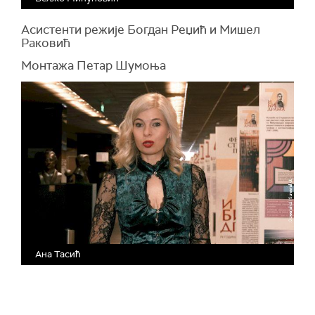
Асистенти режије Богдан Реџић и Мишел
Раковић
Монтажа Петар Шумоња
Ана Тасић