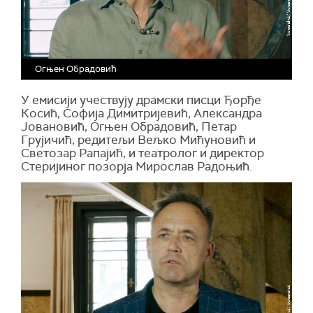
Огњен Обрадовић
У емисији учествују драмски писци Ђорђе
Косић, Софија Димитријевић, Александра
Јовановић, Огњен Обрадовић, Петар
Грујичић, редитељи Вељко Мићуновић и
Светозар Рапајић, и театролог и директор
Стеријиног позорја Мирослав Радоњић.