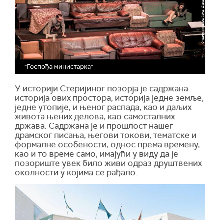
"Госпођа министарка"
У историји Стеријиног позорја је садржана
историја ових простора, историја једне земље,
једне утопије, и њеног распада, као и даљих
живота њених делова, као самосталних
држава. Садржана је и прошлост нашег
драмског писања, његови токови, тематске и
формалне особености, однос према времену,
као и то време само, имајући у виду да је
позориште увек било живи одраз друштвених
околности у којима се рађало.