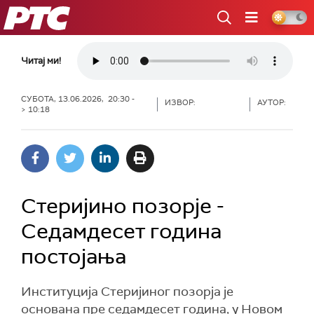
РТС
Читај ми!
СУБОТА, 13.06.2026, 20:30 -
ИЗВОР:
АУТОР:
> 10:18
Стеријино позорје -
Седамдесет година
постојања
Институција Стеријиног позорја је
основана пре седамдесет година, у Новом