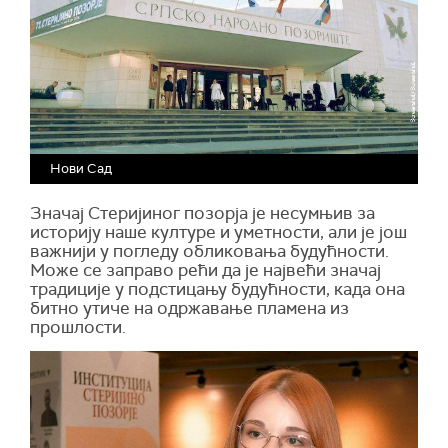
Нови Сад
Значај Стеријиног позорја је несумњив за
историју наше културе и уметности, али је још
важнији у погледу обликовања будућности.
Може се заправо рећи да је највећи значај
традиције у подстицању будућности, када она
битно утиче на одржавање пламена из
прошлости.