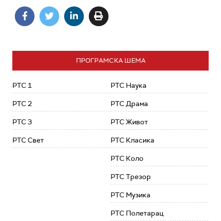
ПРОГРАМСКА ШЕМА
РТС 1
РТС Наука
РТС 2
РТС Драма
РТС 3
РТС Живот
РТС Свет
РТС Класика
РТС Коло
РТС Трезор
РТС Музика
РТС Полетарац