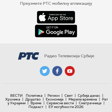
Преузмите РТС мобилну апликацију
Радио Телевизија Србије
|
|
|
|
ВЕСТИ
Политика
Регион
Свет
Србија данас
|
|
|
|
Хроника
Друштво
Економија
Мерила времена
Рат
|
|
|
|
у Украјини
Време
Сервисне вести
Сматрачница
|
Подкаст
ЕУ могућности 2026