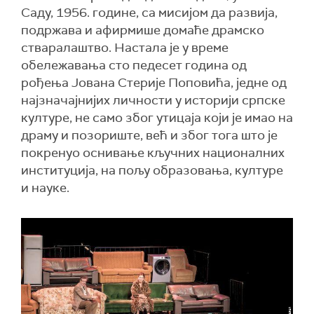
Саду, 1956. године, са мисијом да развија,
подржава и афирмише домаће драмско
стваралаштво. Настала је у време
обележавања сто педесет година од
рођења Јована Стерије Поповића, једне од
најзначајнијих личности у историји српске
културе, не само због утицаја који је имао на
драму и позориште, већ и због тога што је
покренуо оснивање кључних националних
институција, на пољу образовања, културе
и науке.