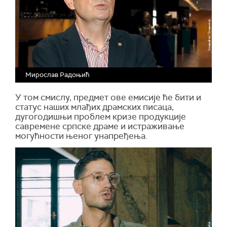
Мирослав Радоњић
У том смислу, предмет ове емисије ће бити и
статус наших млађих драмских писаца,
дугогодишњи проблем кризе продукције
савремене српске драме и истраживање
могућности њеног унапређења.