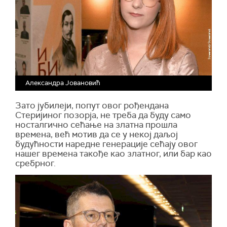
Александра Јовановић
Зато јубилеји, попут овог рођендана
Стеријиног позорја, не треба да буду само
носталгично сећање на златна прошла
времена, већ мотив да се у некој даљој
будућности наредне генерације сећају овог
нашег времена такође као златног, или бар као
сребрног.