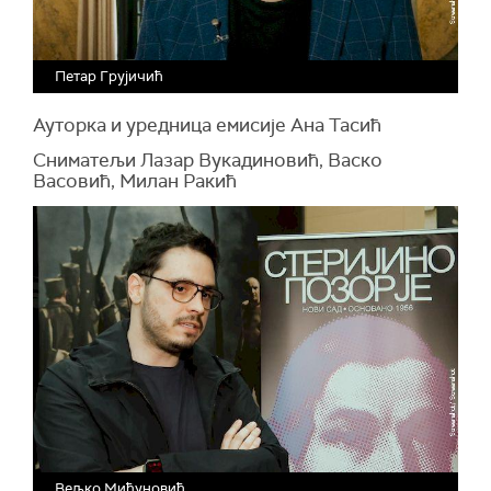
Петар Грујичић
Ауторка и уредница емисије Ана Тасић
Сниматељи Лазар Вукадиновић, Васко
Васовић, Милан Ракић
Вељко Мићуновић