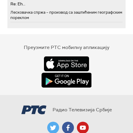
Re: Eh...
Лесковачка спржа – производ са заштићеним географским
пореклом
Преузмите РТС мобилну апликацију
Радио Телевизија Србије