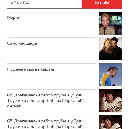
РТС ДРАМА
Марни
РТС ЖИВОТ
РТС КЛАСИКА
РТС КОЛО
Само нас двоје
РТС ТРЕЗОР
РТС МУЗИКА
Пушење изазива кашаљ
РТС ПОЛЕТАРАЦ
65. Драгачевски сабор трубача у Гучи:
Трубачки оркестар Бобана Марковића,
снимак
65. Драгачевски сабор трубача у Гучи:
Трубачки оркестар Бобана Марковића,