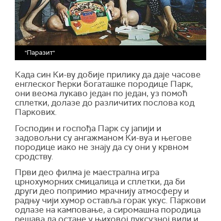
"Паразит"
Када син Ки-ву добије прилику да даје часове
енглеског ћерки богаташке породице Парк,
они веома лукаво један по један, уз помоћ
сплетки, долазе до различитих послова код
Паркових.
Господин и госпођа Парк су јапији и
задовољни су ангажманом Ки-вуа и његове
породице иако не знају да су они у крвном
сродству.
Први део филма је маестрална игра
црнохуморних смицалица и сплетки, да би
други део попримио мрачнију атмосферу и
радњу чији хумор оставља горак укус. Паркови
одлазе на камповање, а сиромашна породица
решава да остане у њиховој луксузној вили и