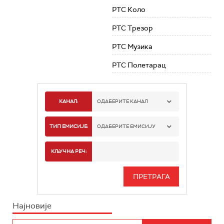
РТС Коло
РТС Трезор
РТС Музика
РТС Полетарац
КАНАЛ:
ОДАБЕРИТЕ КАНАЛ
РТС 1
ТИП ЕМИСИЈЕ:
ОДАБЕРИТЕ ЕМИСИЈУ
РТС 2
СПОРТ
КЉУЧНА РЕЧ:
РТС 3
СЕРИЈА
РТС СВЕТ
ИНФО
Најновије
РТС НАУКА
ФИЛМ