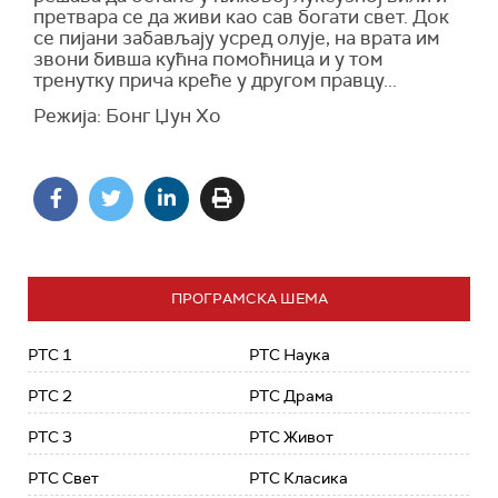
претвара се да живи као сав богати свет. Док
се пијани забављају усред олује, на врата им
звони бивша кућна помоћница и у том
тренутку прича креће у другом правцу...
Режија: Бонг Џун Хо
ПРОГРАМСКА ШЕМА
РТС 1
РТС Наука
РТС 2
РТС Драма
РТС 3
РТС Живот
РТС Свет
РТС Класика