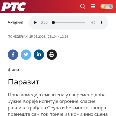
РТС
Читај ми!
ПОНЕДЕЉАК, 25.05.2026, 23:10 -> 12:24
Филм
Паразит
Црна комедија смештена у савремено доба
Јужне Кореје испитује огромне класне
разлике грађана Сеула и без много напора
премешта сам ток приче из комичних сцена