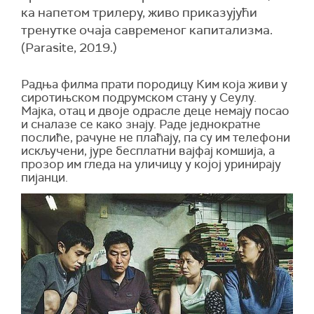
ка напетом трилеру, живо приказујући
тренутке очаја савременог капитализма.
(Parasite, 2019.)
Радња филма прати породицу Ким која живи у
сиротињском подрумском стану у Сеулу.
Мајка, отац и двоје одрасле деце немају посао
и сналазе се како знају. Раде једнократне
послиће, рачуне не плаћају, па су им телефони
искључени, јуре бесплатни вајфај комшија, а
прозор им гледа на уличицу у којој уринирају
пијанци.