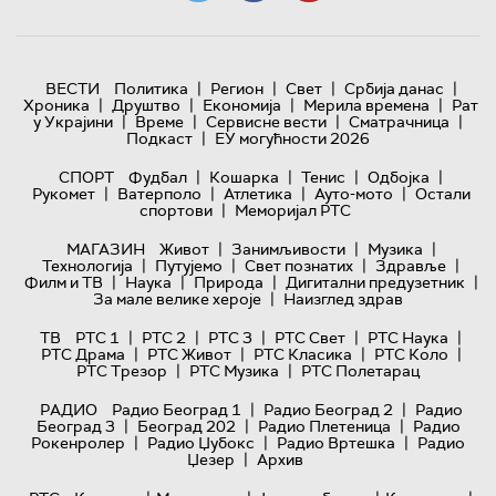
|
|
|
|
ВЕСТИ
Политика
Регион
Свет
Србија данас
|
|
|
|
Хроника
Друштво
Економија
Мерила времена
Рат
|
|
|
|
у Украјини
Време
Сервисне вести
Сматрачница
|
Подкаст
ЕУ могућности 2026
|
|
|
|
СПОРТ
Фудбал
Кошарка
Тенис
Одбојка
|
|
|
|
Рукомет
Ватерполо
Атлетика
Ауто-мото
Остали
|
спортови
Меморијал РТС
|
|
|
МАГАЗИН
Живот
Занимљивости
Музика
|
|
|
|
Технологијa
Путујемо
Свет познатих
Здравље
|
|
|
|
Филм и ТВ
Наука
Природа
Дигитални предузетник
|
За мале велике хероје
Наизглед здрав
|
|
|
|
|
ТВ
РТС 1
РТС 2
РТС 3
РТС Свет
РТС Наука
|
|
|
|
РТС Драма
РТС Живот
РТС Класика
РТС Коло
|
|
РТС Трезор
РТС Музика
РТС Полетарац
|
|
РАДИО
Радио Београд 1
Радио Београд 2
Радио
|
|
|
Београд 3
Београд 202
Радио Плетеница
Радио
|
|
|
Рокенролер
Радио Џубокс
Радио Вртешка
Радио
|
Џезер
Архив