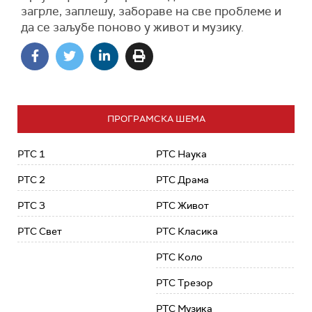
загрле, заплешу, забораве на све проблеме и
да се заљубе поново у живот и музику.
ПРОГРАМСКА ШЕМА
РТС 1
РТС Наука
РТС 2
РТС Драма
РТС 3
РТС Живот
РТС Свет
РТС Класика
РТС Коло
РТС Трезор
РТС Музика