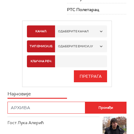
РТС Полетарац
КАНАЛ:
ОДАБЕРИТЕ КАНАЛ
РТС 1
ТИП ЕМИСИЈЕ:
ОДАБЕРИТЕ ЕМИСИЈУ
РТС 2
СПОРТ
КЉУЧНА РЕЧ:
РТС 3
СЕРИЈА
РТС СВЕТ
ИНФО
Најновије
РТС НАУКА
ФИЛМ
РТС ДРАМА
Гост Лука Алерић
РТС ЖИВОТ