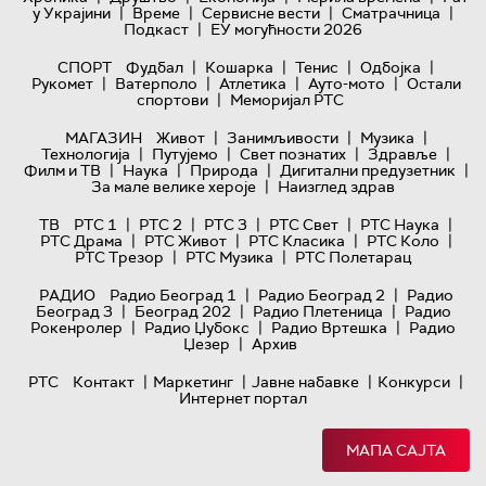
|
|
|
|
у Украјини
Време
Сервисне вести
Сматрачница
|
Подкаст
ЕУ могућности 2026
|
|
|
|
СПОРТ
Фудбал
Кошарка
Тенис
Одбојка
|
|
|
|
Рукомет
Ватерполо
Атлетика
Ауто-мото
Остали
|
спортови
Меморијал РТС
|
|
|
МАГАЗИН
Живот
Занимљивости
Музика
|
|
|
|
Технологијa
Путујемо
Свет познатих
Здравље
|
|
|
|
Филм и ТВ
Наука
Природа
Дигитални предузетник
|
За мале велике хероје
Наизглед здрав
|
|
|
|
|
ТВ
РТС 1
РТС 2
РТС 3
РТС Свет
РТС Наука
|
|
|
|
РТС Драма
РТС Живот
РТС Класика
РТС Коло
|
|
РТС Трезор
РТС Музика
РТС Полетарац
|
|
РАДИО
Радио Београд 1
Радио Београд 2
Радио
|
|
|
Београд 3
Београд 202
Радио Плетеница
Радио
|
|
|
Рокенролер
Радио Џубокс
Радио Вртешка
Радио
|
Џезер
Архив
|
|
|
|
РТС
Контакт
Маркетинг
Јавне набавке
Конкурси
Интернет портал
МАПА САЈТА