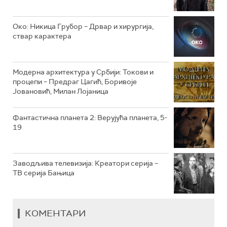
РТС КЛАСИКА
РТС КОЛО
Око: Никица Грубор – Дрвар и хирургија,
ствар карактера
РТС ТРЕЗОР
РТС МУЗИКА
Модерна архитектура у Србији: Токови и
процепи – Предраг Цагић, Боривоје
РТС ПОЛЕТАРАЦ
Јовановић, Милан Лојаница
Фантастична планета 2: Верујућа планета, 5-
19
Заводљива телевизија: Креатори серија –
ТВ серија Бањица
КОМЕНТАРИ