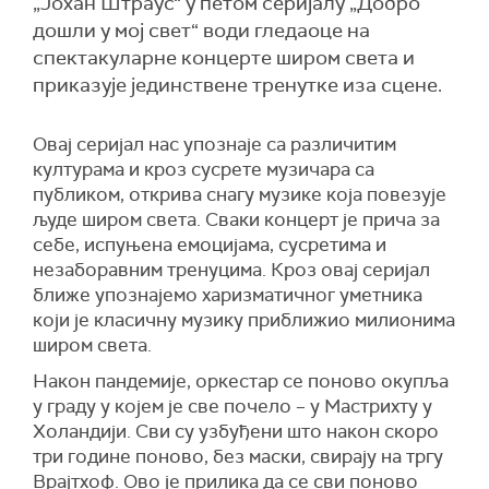
„Јохан Штраус“ у петом серијалу „Добро
дошли у мој свет“ води гледаоце на
спектакуларне концерте широм света и
приказује јединствене тренутке иза сцене.
Овај серијал нас упознаје са различитим
културама и кроз сусрете музичара са
публиком, открива снагу музике која повезује
људе широм света. Сваки концерт је прича за
себе, испуњена емоцијама, сусретима и
незаборавним тренуцима. Кроз овај серијал
ближе упознајемо харизматичног уметника
који је класичну музику приближио милионима
широм света.
Након пандемије, оркестар се поново окупља
у граду у којем је све почело – у Мастрихту у
Холандији. Сви су узбуђени што након скоро
три године поново, без маски, свирају на тргу
Врајтхоф. Ово је прилика да се сви поново