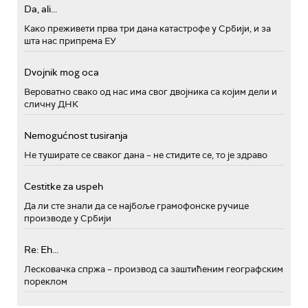
Da, ali...
Како преживети прва три дана катастрофе у Србији, и за
шта нас припрема ЕУ
Dvojnik mog oca
Вероватно свако од нас има свог двојника са којим дели и
сличну ДНК
Nemogućnost tusiranja
Не туширате се сваког дана – не стидите се, то је здраво
Cestitke za uspeh
Да ли сте знали да се најбоље грамофонске ручице
производе у Србији
Re: Eh...
Лесковачка спржа – производ са заштићеним географским
пореклом