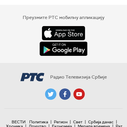
Преузмите РТС мобилну апликацију
Радио Телевизија Србије
|
|
|
|
ВЕСТИ
Политика
Регион
Свет
Србија данас
|
|
|
|
Хроника
Друштво
Економија
Мерила времена
Рат