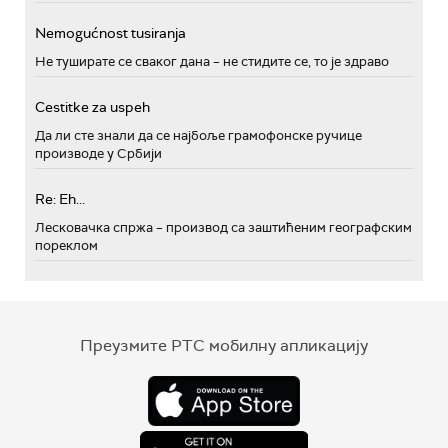
Nemogućnost tusiranja
Не туширате се сваког дана – не стидите се, то је здраво
Cestitke za uspeh
Да ли сте знали да се најбоље грамофонске ручице
производе у Србији
Re: Eh...
Лесковачка спржа – производ са заштићеним географским
пореклом
Преузмите РТС мобилну апликацију