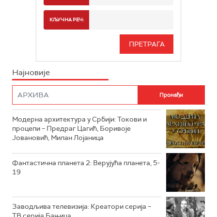
РТС 2
СПОРТ
КЉУЧНА РЕЧ:
РТС 3
СЕРИЈА
РТС СВЕТ
ИНФО
Најновије
РТС НАУКА
ФИЛМ
РТС ДРАМА
Модерна архитектура у Србији: Токови и
РТС ЖИВОТ
процепи – Предраг Цагић, Боривоје
Јовановић, Милан Лојаница
РТС КЛАСИКА
РТС КОЛО
Фантастична планета 2: Верујућа планета, 5-
19
РТС ТРЕЗОР
РТС МУЗИКА
Заводљива телевизија: Креатори серија –
ТВ серија Бањица