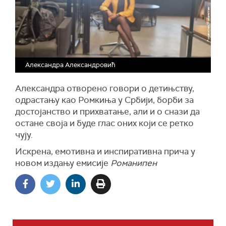
Александра Александровић
Александра отворено говори о детињству,
одрастању као Ромкиња у Србији, борби за
достојанство и прихватање, али и о снази да
остане своја и буде глас оних који се ретко
чују.
Искрена, емотивна и инспиративна прича у
новом издању емисије
Романипен