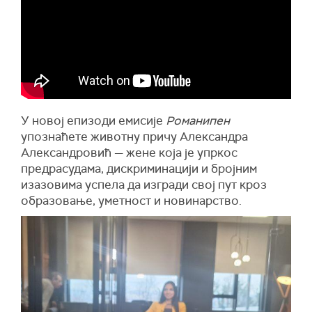
У новој епизоди емисије
Романипен
упознаћете животну причу Александра
Александровић — жене која је упркос
предрасудама, дискриминацији и бројним
изазовима успела да изгради свој пут кроз
образовање, уметност и новинарство.