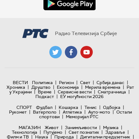
Радио Телевизија Србије
|
|
|
|
ВЕСТИ
Политика
Регион
Свет
Србија данас
|
|
|
|
Хроника
Друштво
Економија
Мерила времена
Рат
|
|
|
|
у Украјини
Време
Сервисне вести
Сматрачница
|
Подкаст
ЕУ могућности 2026
|
|
|
|
СПОРТ
Фудбал
Кошарка
Тенис
Одбојка
|
|
|
|
Рукомет
Ватерполо
Атлетика
Ауто-мото
Остали
|
спортови
Меморијал РТС
|
|
|
МАГАЗИН
Живот
Занимљивости
Музика
|
|
|
|
Технологијa
Путујемо
Свет познатих
Здравље
|
|
|
|
Филм и ТВ
Наука
Природа
Дигитални предузетник