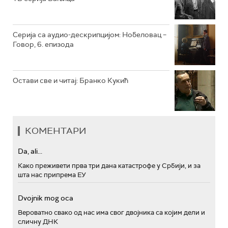
РТС ПОЛЕТАРАЦ
Серија са аудио-дескрипцијом: Нобеловац –
Говор, 6. епизода
Остави све и читај: Бранко Кукић
КОМЕНТАРИ
Da, ali...
Како преживети прва три дана катастрофе у Србији, и за
шта нас припрема ЕУ
Dvojnik mog oca
Вероватно свако од нас има свог двојника са којим дели и
сличну ДНК