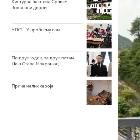
Културна баштина Србије:
Јованови двори
УПС! – У проблему сам
По друм 'одим, за друм питам -
Наш Стева Мокрањац
Приче малих хероја