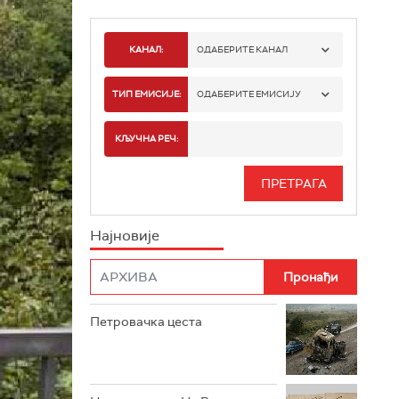
КАНАЛ:
ОДАБЕРИТЕ КАНАЛ
РТС 1
ТИП ЕМИСИЈЕ:
ОДАБЕРИТЕ ЕМИСИЈУ
РТС 2
СПОРТ
КЉУЧНА РЕЧ:
РТС 3
СЕРИЈА
РТС СВЕТ
ИНФО
Најновије
РТС НАУКА
ФИЛМ
РТС ДРАМА
Петровачка цеста
РТС ЖИВОТ
РТС КЛАСИКА
РТС КОЛО