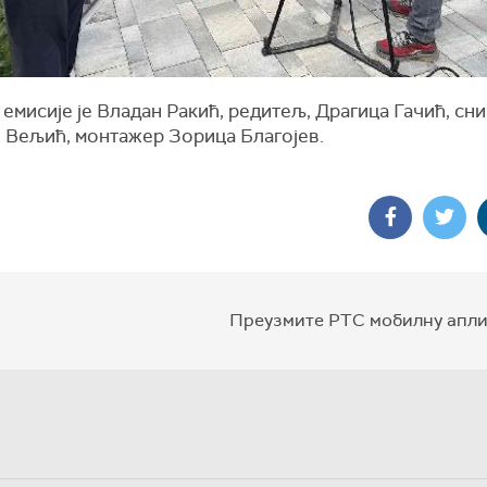
емисије је Владан Ракић, редитељ, Драгица Гачић, сн
 Вељић, монтажер Зорица Благојев.
Преузмите РТС мобилну апли