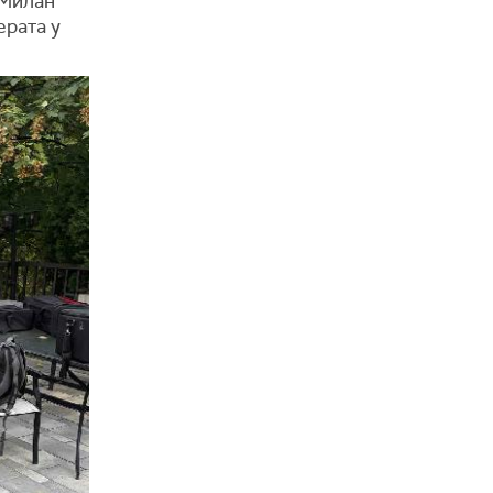
 Милан
ерата у