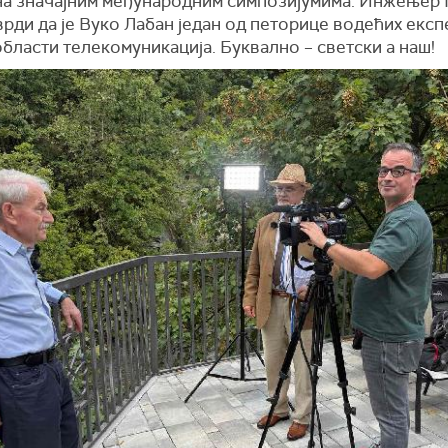
 на значајним међународним симпозијумима. Инжењер
рди да је Вуко Лабан један од петорице водећих експ
области телекомуникација. Буквално – светски а наш!