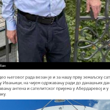
абан
ео његовог рада везан је и за нашу прву земаљску са
у Ивањици, на чијем одржавању ради до данашњих дан
вању антена и сателитског пријема у Абердаревој и у
ку.