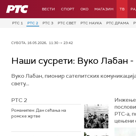
РТС
ВЕСТИ
СПОРТ
OKO
МАГАЗИН
ТВ
Р
РТС 1
РТС 2
РТС 3
РТС СВЕТ
РТС НАУКА
РТС ДРАМА
Р
СУБОТА, 16.05.2026, 11:30 -> 23:42
Наши сусрети: Вуко Лабан -
Вуко Лабан, пионир сателитских комуникација 
свету...
РТС 2
Инжењер 
пословим
Романипен: Дан сећања на
РТС-а, п
ромске жртве
цењени 