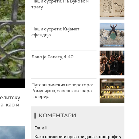
Наши сусрети: На Вуковом
трагу
РТС ТРЕЗОР
РТС МУЗИКА
Наши сусрети: Кијамет
ефендија
РТС ПОЛЕТАРАЦ
Лако је Ралету, 4-40
Путеви римских императора:
Ромулијана, завештање цара
Галерија
телитску
а, као и
КОМЕНТАРИ
Da, ali...
Како преживети прва три дана катастрофе у