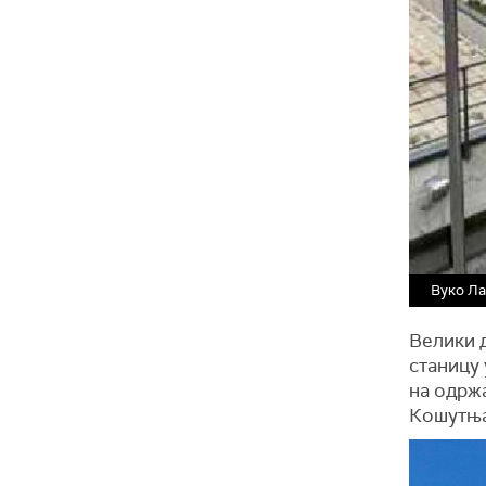
Вуко Л
Велики д
станицу 
на одржа
Кошутња