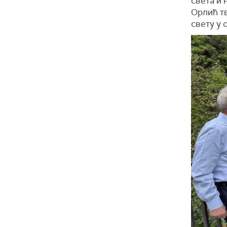
света и
Орлић тв
свету у 