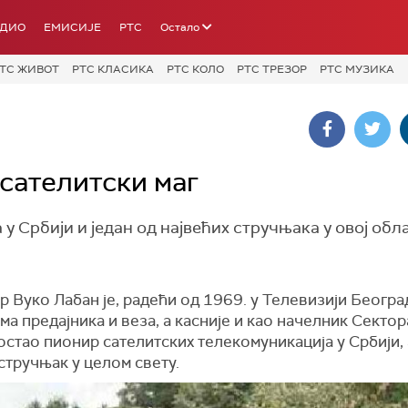
АДИО
ЕМИСИЈЕ
РТС
Остало
ТС ЖИВОТ
РТС КЛАСИКА
РТС КОЛО
РТС ТРЕЗОР
РТС МУЗИКА
 сателитски маг
у Србији и један од највећих стручњака у овој обл
Вуко Лабан је, радећи од 1969. у Телевизији Београ
а предајника и веза, а касније и као начелник Сектор
остао пионир сателитских телекомуникација у Србији, 
стручњак у целом свету.