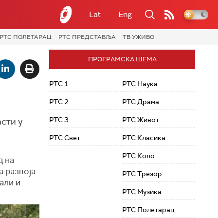
Lat
Eng
РТС ПОЛЕТАРАЦ
РТС ПРЕДСТАВЉА
ТВ УЖИВО
ПРОГРАМСКА ШЕМА
РТС 1
РТС Наука
РТС 2
РТС Драма
РТС 3
РТС Живот
асти у
РТС Свет
РТС Класика
РТС Коло
д на
а развоја
РТС Трезор
али и
РТС Музика
РТС Полетарац