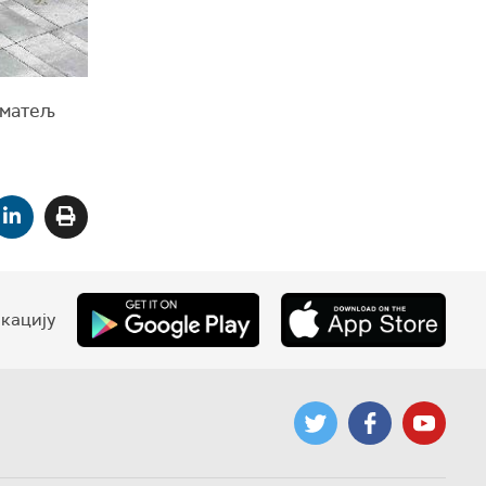
иматељ
кацију