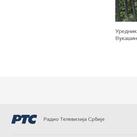
Уредник 
Вукашин
Радио Телевизија Србије