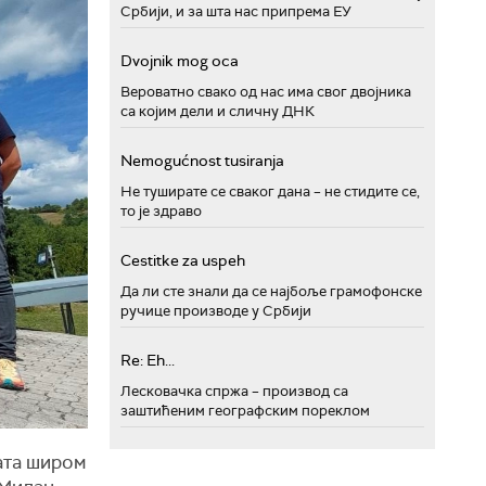
Србији, и за шта нас припрема ЕУ
Dvojnik mog oca
Вероватно свако од нас има свог двојника
са којим дели и сличну ДНК
Nemogućnost tusiranja
Не туширате се сваког дана – не стидите се,
то је здраво
Cestitke za uspeh
Да ли сте знали да се најбоље грамофонске
ручице производе у Србији
Re: Eh...
Лесковачка спржа – производ са
заштићеним географским пореклом
ата широм