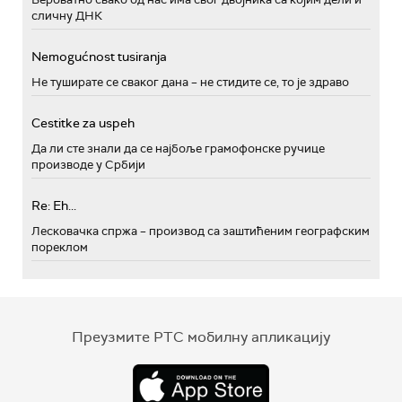
сличну ДНК
Nemogućnost tusiranja
Не туширате се сваког дана – не стидите се, то је здраво
Cestitke za uspeh
Да ли сте знали да се најбоље грамофонске ручице
производе у Србији
Re: Eh...
Лесковачка спржа – производ са заштићеним географским
пореклом
Преузмите РТС мобилну апликацију