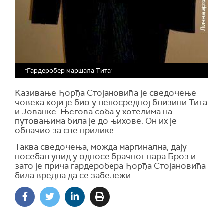
"Гардеробер маршала Тита"
Казивање Ђорђа Стојановића је сведочење
човека који је био у непосредној близини Тита
и Јованке. Његова соба у хотелима на
путовањима била је до њихове. Он их је
облачио за све прилике.
Таква сведочења, можда маргинална, дају
посебан увид у односе брачног пара Броз и
зато је прича гардеробера Ђорђа Стојановића
била вредна да се забележи.