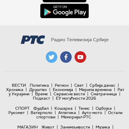
Радио Телевизија Србије
|
|
|
|
ВЕСТИ
Политика
Регион
Свет
Србија данас
|
|
|
|
Хроника
Друштво
Економија
Мерила времена
Рат
|
|
|
|
у Украјини
Време
Сервисне вести
Сматрачница
|
Подкаст
ЕУ могућности 2026
|
|
|
|
СПОРТ
Фудбал
Кошарка
Тенис
Одбојка
|
|
|
|
Рукомет
Ватерполо
Атлетика
Ауто-мото
Остали
|
спортови
Меморијал РТС
|
|
|
МАГАЗИН
Живот
Занимљивости
Музика