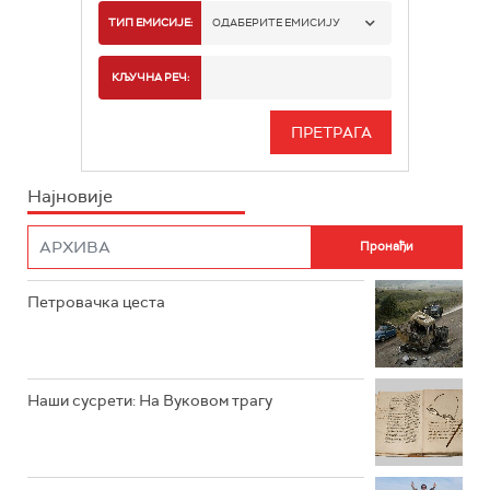
РТС 1
ТИП ЕМИСИЈЕ:
ОДАБЕРИТЕ ЕМИСИЈУ
РТС 2
СПОРТ
КЉУЧНА РЕЧ:
РТС 3
СЕРИЈА
РТС СВЕТ
ИНФО
Најновије
РТС НАУКА
ФИЛМ
РТС ДРАМА
Петровачка цеста
РТС ЖИВОТ
РТС КЛАСИКА
РТС КОЛО
Наши сусрети: На Вуковом трагу
РТС ТРЕЗОР
РТС МУЗИКА