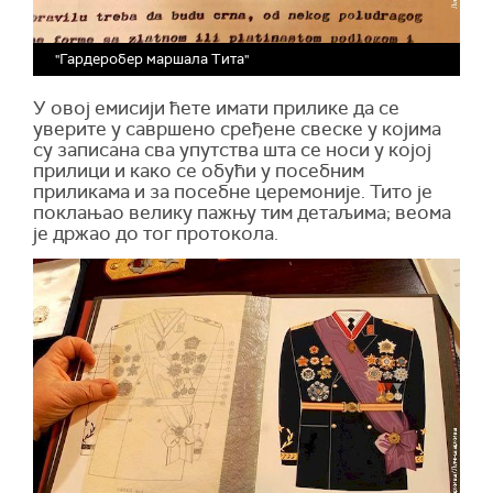
"Гардеробер маршала Тита"
У овој емисији ћете имати прилике да се
уверите у савршено сређене свеске у којима
су записана сва упутства шта се носи у којој
прилици и како се обући у посебним
приликама и за посебне церемоније. Тито је
поклањао велику пажњу тим детаљима; веома
је држао до тог протокола.