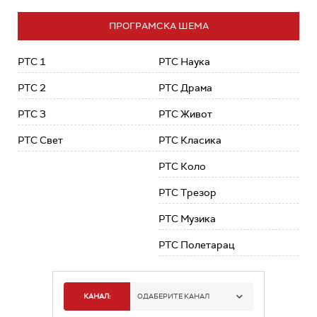
ПРОГРАМСКА ШЕМА
РТС 1
РТС Наука
РТС 2
РТС Драма
РТС 3
РТС Живот
РТС Свет
РТС Класика
РТС Коло
РТС Трезор
РТС Музика
РТС Полетарац
КАНАЛ:
ОДАБЕРИТЕ КАНАЛ