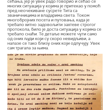
сећања, јер је увек радо говорио и сећао се
многих ситуација у којима је притекао у помоћ
пред неочекиване сусрете Тита са
званичницима и владарима света. Током
многобројних посета и путовања, када је
требало хитно задовољити захтеве строгог
протокола, било је доста ситуација у којима се
требало снаћи. Те детаље можете чути само
од оних људи који су скоро невидљиви, а
налазе се тако близу оних који одлучују. Увек
сам трагала за њима.