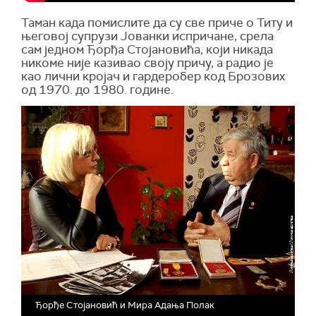
Таман када помислите да су све приче о Титу и
његовој супрузи Јованки испричане, срела
сам једном Ђорђа Стојановића, који никада
никоме није казивао своју причу, а радио је
као лични кројач и гардеробер код Брозових
од 1970. до 1980. године.
Ђорђе Стојановић и Мира Адања Полак