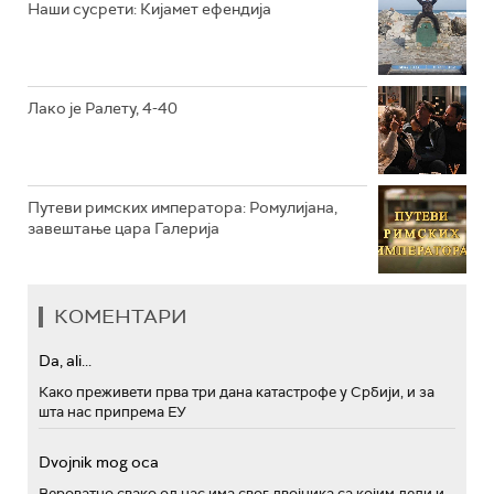
Наши сусрети: Кијамет ефендија
РТС ПОЛЕТАРАЦ
Лако је Ралету, 4-40
Путеви римских императора: Ромулијана,
завештање цара Галерија
КОМЕНТАРИ
Da, ali...
Како преживети прва три дана катастрофе у Србији, и за
шта нас припрема ЕУ
Dvojnik mog oca
Вероватно свако од нас има свог двојника са којим дели и