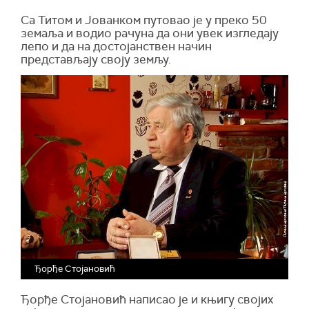
Са Титом и Јованком путовао је у преко 50
земаља и водио рачуна да они увек изгледају
лепо и да на достојанствен начин
представљају своју земљу.
Ђорђе Стојановић
Ђорђе Стојановић написао је и књигу својих