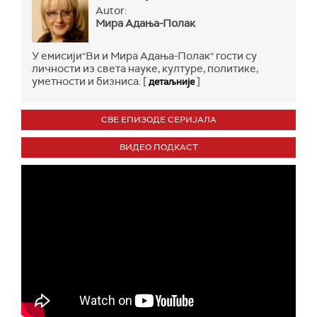
Autor:
Мира Адања-Полак
У емисији"Ви и Мира Адања-Полак" гости су
личности из света науке, културе, политике,
уметности и бизниса. [
]
детаљније
СВЕ ЕПИЗОДЕ СЕРИЈАЛА
ВИДЕО ПОДКАСТ