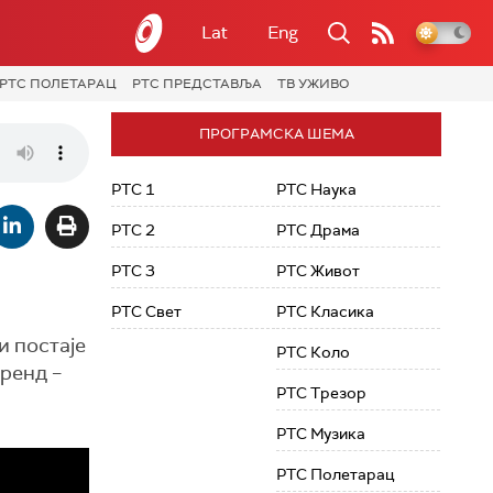
Lat
Eng
РТС ПОЛЕТАРАЦ
РТС ПРЕДСТАВЉА
ТВ УЖИВО
ПРОГРАМСКА ШЕМА
РТС 1
РТС Наука
РТС 2
РТС Драма
РТС 3
РТС Живот
РТС Свет
РТС Класика
и постаје
РТС Коло
тренд –
РТС Трезор
РТС Музика
РТС Полетарац