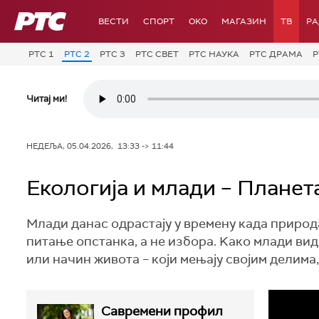
РТС
ВЕСТИ
СПОРТ
OKO
МАГАЗИН
ТВ
Р
РТС 1
РТС 2
РТС 3
РТС СВЕТ
РТС НАУКА
РТС ДРАМА
Р
Читај ми!
НЕДЕЉА, 05.04.2026, 13:33 -> 11:44
Екологија и млади – Планет
Млади данас одрастају у времену када природа
питање опстанка, а не избора. Kако млади виде
или начин живота – који мењају својим делима
Савремени профил