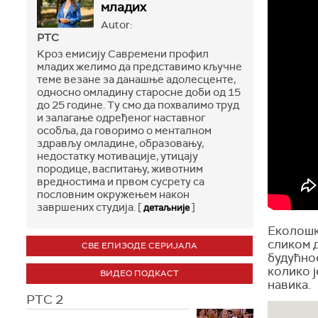
младих
Autor:
РТС
Kроз емисију Савремени профил
младих желимо да представимо кључне
теме везане за данашње адолесценте,
односно омладину старосне доби од 15
до 25 године. Ту смо да похвалимо труд
и залагање одређеног наставног
особља, да говоримо о менталном
здрављу омладине, образовању,
недостатку мотивације, утицају
породице, васпитању, животним
вредностима и првом сусрету са
пословним окружењем након
завршених студија. [
]
детаљније
Еколошка
сликом д
СВЕ ЕПИЗОДЕ СЕРИЈАЛА
будућно
колико 
ВИДЕО ПОДКАСТ
навика.
РТС 2