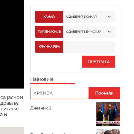
КАНАЛ:
ОДАБЕРИТЕ КАНАЛ
РТС 1
ТИП ЕМИСИЈЕ:
ОДАБЕРИТЕ ЕМИСИЈУ
РТС 2
СПОРТ
КЉУЧНА РЕЧ:
РТС 3
СЕРИЈА
РТС СВЕТ
ИНФО
Најновије
РТС НАУКА
ФИЛМ
РТС ДРАМА
са јасном
здрављу,
Дневник 2
 питање
РТС ЖИВОТ
а и
РТС КЛАСИКА
РТС КОЛО