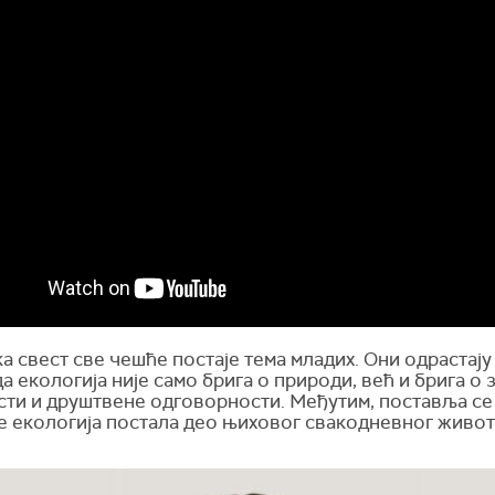
 свест све чешће постаје тема младих. Они одрастају 
а екологија није само брига о природи, већ и брига о 
сти и друштвене одговорности. Међутим, поставља се
је екологија постала део њиховог свакодневног живот