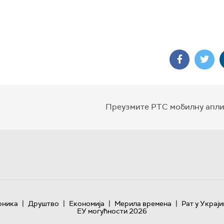
Преузмите РТС мобилну апли
|
|
|
|
оника
Друштво
Економија
Мерила времена
Рат у Украји
ЕУ могућности 2026