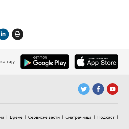
кацију
|
|
|
|
|
ни
Време
Сервисне вести
Сматрачница
Подкаст