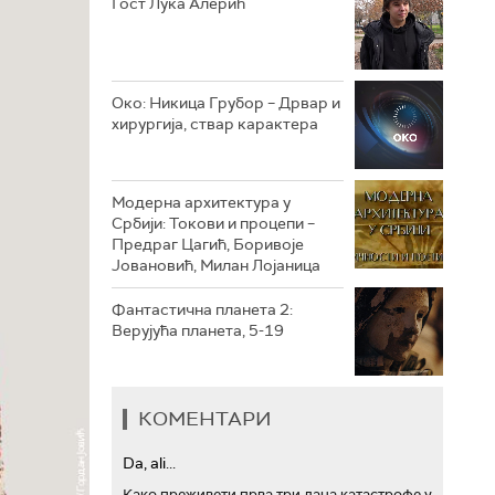
Гост Лука Алерић
РТС ТРЕЗОР
РТС МУЗИКА
Око: Никица Грубор – Дрвар и
хирургија, ствар карактера
РТС ПОЛЕТАРАЦ
Модерна архитектура у
Србији: Токови и процепи –
Предраг Цагић, Боривоје
Јовановић, Милан Лојаница
Фантастична планета 2:
Верујућа планета, 5-19
КОМЕНТАРИ
Da, ali...
Како преживети прва три дана катастрофе у