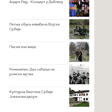
Андре Рију - Концерт у Даблину
Летња обука извиђача Војске
Србије
Писма иза жице
Романипен: Дан сећања на
ромске жртве
Културна баштина Србије:
Јованови двори