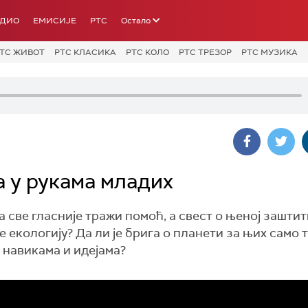
АДИО
ЕМИСИЈЕ
РТС
Остало
ТС ЖИВОТ
РТС КЛАСИКА
РТС КОЛО
РТС ТРЕЗОР
РТС МУЗИКА
а у рукама младих
 све гласније тражи помоћ, а свест о њеној заштит
 екологију? Да ли је брига о планети за њих само 
, навикама и идејама?