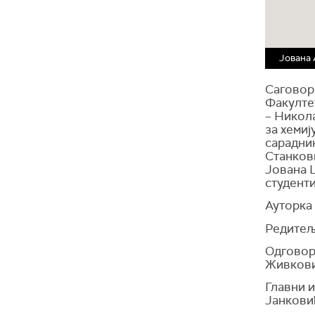
Јована
Саговор
Факулте
– Никола
за хемиј
сарадник
Станкови
Јована 
студенти
Ауторка
Редитељ
Одговор
Живков
Главни 
Јанкови