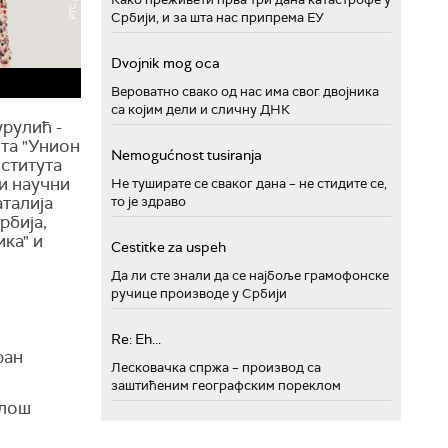
Србији, и за шта нас припрема ЕУ
Dvojnik mog oca
Вероватно свако од нас има свог двојника
са којим дели и сличну ДНК
рулић -
та "Унион
Nemogućnost tusiranja
нститута
ши научни
Не туширате се сваког дана – не стидите се,
аталија
то је здраво
рбија,
ка" и
Cestitke za uspeh
Да ли сте знали да се најбоље грамофонске
ручице производе у Србији
Re: Eh...
ран
Лесковачка спржа – производ са
заштићеним географским пореклом
илош