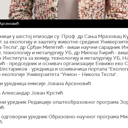
 Арсеновић
ници у шестој епизоди су: Проф. др Сања Мразовац Kу
т за екологију и заштиту животне средине Универзите
 Тесла", др Срђан Милетић - виши научни сарадник И
у, технологију и металургију УБ, др Милош Ћирић - ви
 Института за хемију, технологију и металургију УБ, Н
ћ - председник и оснивач организације Енвижн еко С
Шестариков - уредница и оснивачица портала "Екологи
 екологије Универзитета "Унион – Никола Тесла".
 и уредница емисије Јована Арсеновић
 Александар Јован Kрстић
ни уредник Редакције општеобразовног програма Зо
ић
и одговорни уредник Образовно-научног програма М
ћ