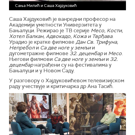
Сања Милић и Саша Хајдуковић
Саша Хајдуковић је ванредни професор на
Академији уметности Универзитета у
Бањалуци. Режирао је ТВ серије
Месо, Кости,
Хотел Балкан, Адвокадо, Кожа и Тврђава
.
Урадио је кратке филмове
Дан Св. Трифуна,
Непребол
и
Са две ноге у земљи
и
дугометражне филмове
32. децембар
и
Месо
.
Његови филмови
Са две ноге у земљи
и
32.
децембар
награђени су на фестивалима у
Бањалуци и у Новом Саду.
У разговору о Хајдуковићевом телевизијском
раду учествује и критичарка др Ана Тасић.