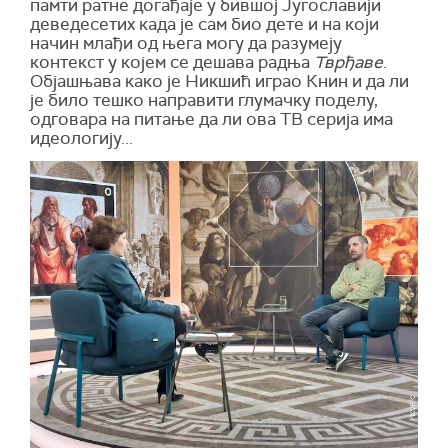
памти ратне догађаје у бившој Југославији
деведесетих када је сам био дете и на који
начин млађи од њега могу да разумеју
контекст у којем се дешава радња
Тврђаве
.
Објашњава како је Никшић играо Книн и да ли
је било тешко направити глумачку поделу,
одговара на питање да ли ова ТВ серија има
идеологију...