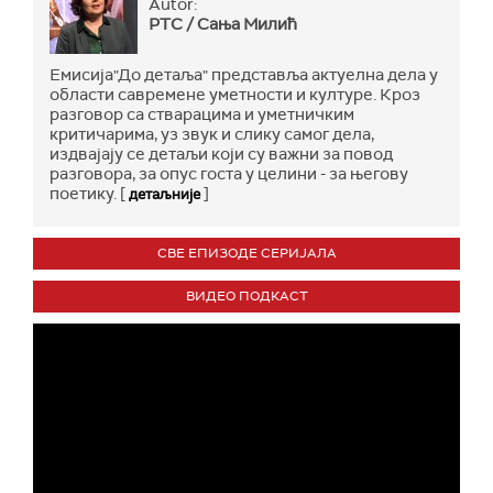
Autor:
РТС / Сања Милић
Емисија"До детаља" представља актуелна дела у
области савремене уметности и културе. Кроз
разговор са стварацима и уметничким
критичарима, уз звук и слику самог дела,
издвајају се детаљи који су важни за повод
разговора, за опус госта у целини - за његову
поетику. [
]
детаљније
СВЕ ЕПИЗОДЕ СЕРИЈАЛА
ВИДЕО ПОДКАСТ