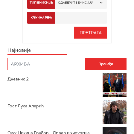
РТС 1
ТИП ЕМИСИЈЕ:
ОДАБЕРИТЕ ЕМИСИЈУ
РТС 2
СПОРТ
КЉУЧНА РЕЧ:
РТС 3
СЕРИЈА
РТС СВЕТ
ИНФО
Најновије
РТС НАУКА
ФИЛМ
РТС ДРАМА
Дневник 2
РТС ЖИВОТ
РТС КЛАСИКА
РТС КОЛО
Гост Лука Алерић
РТС ТРЕЗОР
РТС МУЗИКА
Око: Никица Грубор – Дрвар и хирургија,