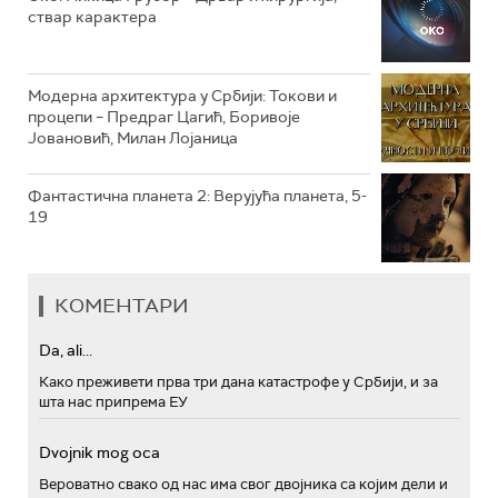
ствар карактера
РТС ПОЛЕТАРАЦ
Модерна архитектура у Србији: Токови и
процепи – Предраг Цагић, Боривоје
Јовановић, Милан Лојаница
Фантастична планета 2: Верујућа планета, 5-
19
КОМЕНТАРИ
Da, ali...
Како преживети прва три дана катастрофе у Србији, и за
шта нас припрема ЕУ
Dvojnik mog oca
Вероватно свако од нас има свог двојника са којим дели и