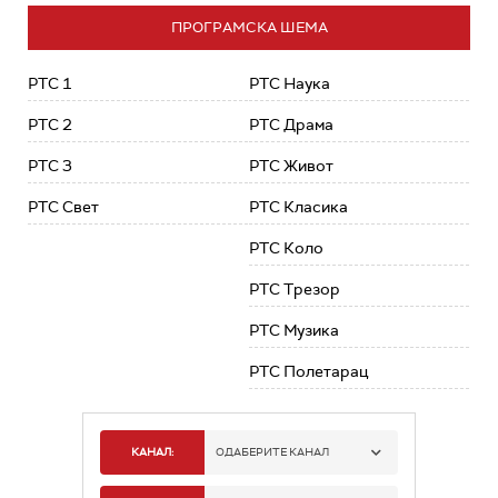
ПРОГРАМСКА ШЕМА
РТС 1
РТС Наука
РТС 2
РТС Драма
РТС 3
РТС Живот
РТС Свет
РТС Класика
РТС Коло
РТС Трезор
РТС Музика
РТС Полетарац
КАНАЛ:
ОДАБЕРИТЕ КАНАЛ