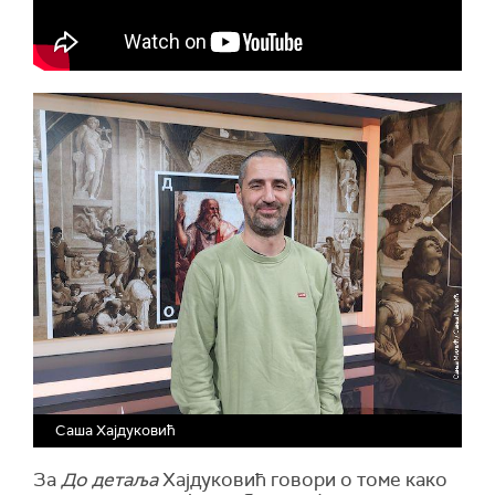
Саша Хајдуковић
За
До детаља
Хајдуковић говори о томе како