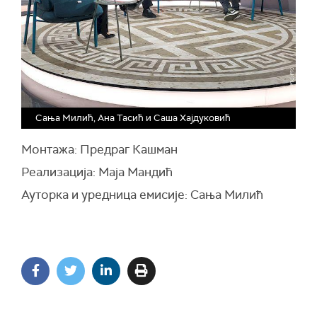
Сања Милић, Ана Тасић и Саша Хајдуковић
Монтажа: Предраг Кашман
Реализација: Маја Мандић
Ауторка и уредница емисије: Сања Милић