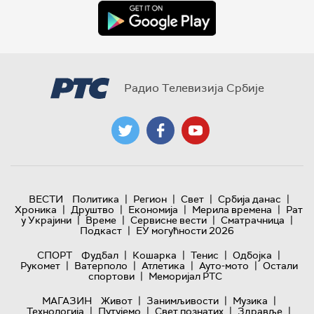
Радио Телевизија Србије
|
|
|
|
ВЕСТИ
Политика
Регион
Свет
Србија данас
|
|
|
|
Хроника
Друштво
Економија
Мерила времена
Рат
|
|
|
|
у Украјини
Време
Сервисне вести
Сматрачница
|
Подкаст
ЕУ могућности 2026
|
|
|
|
СПОРТ
Фудбал
Кошарка
Тенис
Одбојка
|
|
|
|
Рукомет
Ватерполо
Атлетика
Ауто-мото
Остали
|
спортови
Меморијал РТС
|
|
|
МАГАЗИН
Живот
Занимљивости
Музика
|
|
|
|
Технологијa
Путујемо
Свет познатих
Здравље