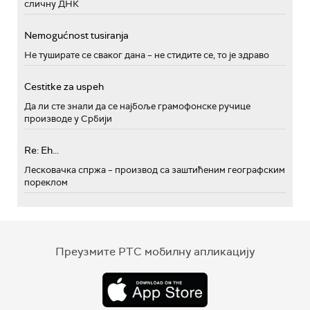
сличну ДНК
Nemogućnost tusiranja
Не туширате се сваког дана – не стидите се, то је здраво
Cestitke za uspeh
Да ли сте знали да се најбоље грамофонске ручице
производе у Србији
Re: Eh...
Лесковачка спржа – производ са заштићеним географским
пореклом
Преузмите РТС мобилну апликацију