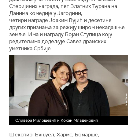
Стеријиних награда, пет Златних Ћурана на
Данима комедије у Јагодини,
четири награде Јоаким Вујић и десетине
других признања за режију широм некадашње
земље. Има и награду Бојан Ступица коју
редитељима додељује Савез драмских
уметника Србије.
Оливера Милошевић и Кокан Младеновић
Шекспир, Буњуел, Хармс, Бомарше,