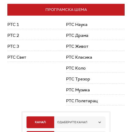
ПРОГРАМСКА ШЕМА
РТС 1
РТС Наука
РТС 2
РТС Драма
РТС 3
РТС Живот
РТС Свет
РТС Класика
РТС Коло
РТС Трезор
РТС Музика
РТС Полетарац
КАНАЛ:
ОДАБЕРИТЕ КАНАЛ