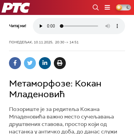
РТС
Читај ми!
ПОНЕДЕЉАК, 10.11.2025, 20:30 -> 14:51
Метаморфозе: Кокан
Младеновић
Позориште је за редитеља Кокана
Младеновића важно место сучељавања
друштвених ставова, простор који од
настанка у античко доба, до данас служи