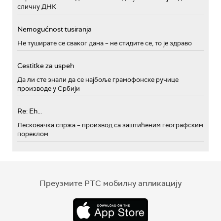
сличну ДНК
Nemogućnost tusiranja
Не туширате се сваког дана – не стидите се, то је здраво
Cestitke za uspeh
Да ли сте знали да се најбоље грамофонске ручице
производе у Србији
Re: Eh...
Лесковачка спржа – производ са заштићеним географским
пореклом
Преузмите РТС мобилну апликацију