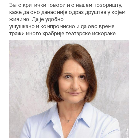
Зато критички говори и о нашем позоришту,
каже да оно данас није одраз друштва у којем
живимо. Да је удобно
ушушкано и компромисно и да ово време
тражи много храбрије театарске искораке.