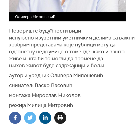
Оливера Милошевић
Позориште будућности види
испуњено изузетним уметничким делима са важни
храбрим представама које публици могу да
одгонетну недоумице о томе где, како и зашто
живе и шта би то могли да промене да
њихов живот буде садржајнији и бољи.
аутор и уредник Оливера Милошевић
сниматељ Васко Васовић
монтажа Мирослав Николов
режија Милица Митровић