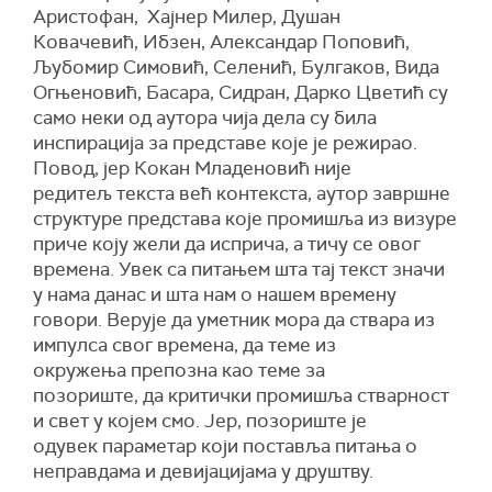
Аристофан, Хајнер Милер, Душан
Ковачевић, Ибзен, Александар Поповић,
Љубомир Симовић, Селенић, Булгаков, Вида
Огњеновић, Басара, Сидран, Дарко Цветић су
само неки од аутора чија дела су била
инспирација за представе које је режирао.
Повод, јер Кокан Младеновић није
редитељ текста већ контекста, аутор завршне
структуре представа које промишља из визуре
приче коју жели да исприча, а тичу се овог
времена. Увек са питањем шта тај текст значи
у нама данас и шта нам о нашем времену
говори. Верује да уметник мора да ствара из
импулса свог времена, да теме из
окружења препозна као теме за
позориште, да критички промишља стварност
и свет у којем смо. Јер, позориште је
одувек параметар који поставља питања о
неправдама и девијацијама у друштву.