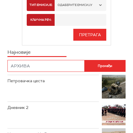
РТС 1
ТИП ЕМИСИЈЕ:
ОДАБЕРИТЕ ЕМИСИЈУ
РТС 2
СПОРТ
КЉУЧНА РЕЧ:
РТС 3
СЕРИЈА
РТС СВЕТ
ИНФО
Најновије
РТС НАУКА
ФИЛМ
РТС ДРАМА
Петровачка цеста
РТС ЖИВОТ
РТС КЛАСИКА
РТС КОЛО
Дневник 2
РТС ТРЕЗОР
РТС МУЗИКА