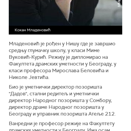
Кокан Младеновић
Младеновић је рођен у Нишу где је завршио
средњу глумачку школу, у класи Миме
Вуковић-Курић. Режију је дипломирао на
Факултета драмских уметности у Београду, у
класи професора Мирослава Беловића и
Николе Јевтића.
Био је уметнички директор позоришта
"Дадов", стални редитељ и уметнички
директор Народног позоришта у Сомбору,
директор драме Народног позоришта у
Београду и управник позоришта Атеље 212.
Ванредни је професор режије на Факултету
драмских уметности у Београду. Има осам