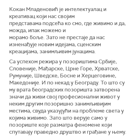
Кокан Младеновић је интелектуалац и
креативац који нас својим
представама подсећа ко смо, где живимо и да,
можда, ипак можемо и
морамо боље. Зато не престаје да нас
изненађује новим идејама, сценским
креацијама, занимљивим јунацима.
Са успехом режира у позориштима Србије,
Словеније, Мађарске, Црне Горе, Хрватске,
Румуније, Шведске, Босне и Херцеговине,
Македоније. И по некад у Београду. То што су
му врата београдских позоришта затворена
значи да живи свој професионални живот у
неким другим позоришно занимљивијим
местима, свуда указујући на проблеме света у
којима живимо. Зато што верује само у
позориште које разматра феномене који
спутавају праведно друштво и грађане у њему.