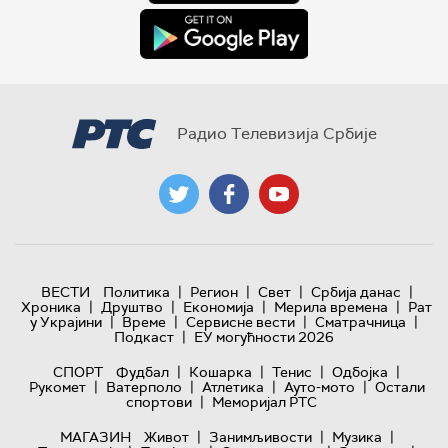
Радио Телевизија Србије
|
|
|
|
ВЕСТИ
Политика
Регион
Свет
Србија данас
|
|
|
|
Хроника
Друштво
Економија
Мерила времена
Рат
|
|
|
|
у Украјини
Време
Сервисне вести
Сматрачница
|
Подкаст
ЕУ могућности 2026
|
|
|
|
СПОРТ
Фудбал
Кошарка
Тенис
Одбојка
|
|
|
|
Рукомет
Ватерполо
Атлетика
Ауто-мото
Остали
|
спортови
Меморијал РТС
|
|
|
МАГАЗИН
Живот
Занимљивости
Музика