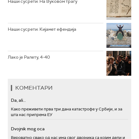
Наши сусрети: На Вуковом трагу
РТС ПОЛЕТАРАЦ
Наши сусрети: Кијамет ефендија
Лако је Ралету, 4-40
КОМЕНТАРИ
Da, ali...
Како преживети прва три дана катастрофе у Србији, и за
шта нас припрема ЕУ
Dvojnik mog oca
Вероватно свако од нас има свог двојника са којим дели и