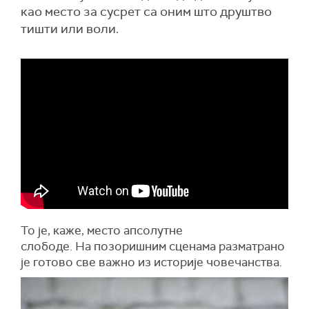
као место за сусрет са оним што друштво
тишти или воли.
То је, каже, место апсолутне
слободе. На позоришним сценама разматрано
је готово све важно из историје човечанства.