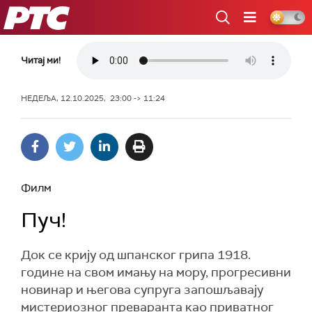
РТС
Читај ми!
НЕДЕЉА, 12.10.2025, 23:00 -> 11:24
Филм
Пуч!
Док се крију од шпанског грипа 1918.
године на свом имању на мору, прогресивни
новинар и његова супруга запошљавају
мистериозног преваранта као приватног