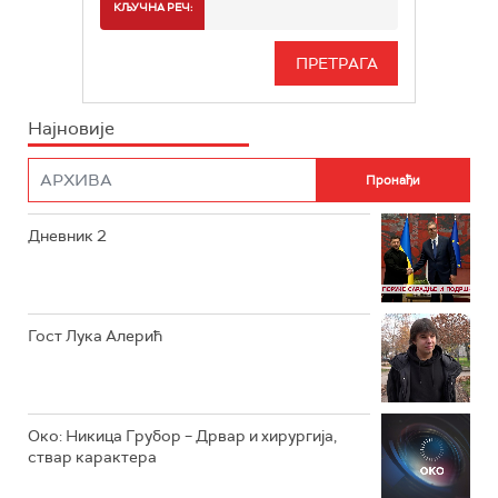
СПОРТ
КЉУЧНА РЕЧ:
РТС 3
СЕРИЈА
РТС СВЕТ
ИНФО
Најновије
РТС НАУКА
ФИЛМ
РТС ДРАМА
Дневник 2
РТС ЖИВОТ
РТС КЛАСИКА
РТС КОЛО
Гост Лука Алерић
РТС ТРЕЗОР
РТС МУЗИКА
Око: Никица Грубор – Дрвар и хирургија,
ствар карактера
РТС ПОЛЕТАРАЦ