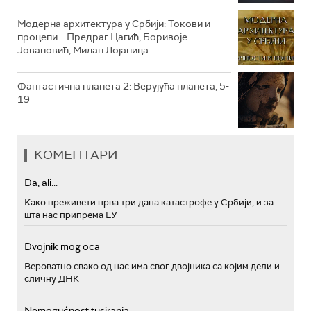
Модерна архитектура у Србији: Токови и
процепи – Предраг Цагић, Боривоје
Јовановић, Милан Лојаница
Фантастична планета 2: Верујућа планета, 5-
19
КОМЕНТАРИ
Da, ali...
Како преживети прва три дана катастрофе у Србији, и за
шта нас припрема ЕУ
Dvojnik mog oca
Вероватно свако од нас има свог двојника са којим дели и
сличну ДНК
Nemogućnost tusiranja