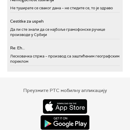
Не туширате се сваког дана – не стидите се, то је здраво
Cestitke za uspeh
Да ли сте знали да се најбоље грамофонске ручице
производе у Србији
Re: Eh...
Лесковачка спржа – производ са заштићеним географским
пореклом
Преузмите РТС мобилну апликацију