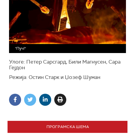
"Пуч!"
Улоге: Петер Сарсгард, Били Магнусен, Сара
Гејдон
Режија: Остин Старк и Џозеф Шуман
ПРОГРАМСКА ШЕМА