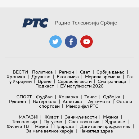
Радио Телевизија Србије
|
|
|
|
ВЕСТИ
Политика
Регион
Свет
Србија данас
|
|
|
|
Хроника
Друштво
Економија
Мерила времена
Рат
|
|
|
|
у Украјини
Време
Сервисне вести
Сматрачница
|
Подкаст
ЕУ могућности 2026
|
|
|
|
СПОРТ
Фудбал
Кошарка
Тенис
Одбојка
|
|
|
|
Рукомет
Ватерполо
Атлетика
Ауто-мото
Остали
|
спортови
Меморијал РТС
|
|
|
МАГАЗИН
Живот
Занимљивости
Музика
|
|
|
|
Технологијa
Путујемо
Свет познатих
Здравље
|
|
|
|
Филм и ТВ
Наука
Природа
Дигитални предузетник
|
За мале велике хероје
Наизглед здрав