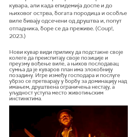
кувара, али када епидемија доспе и до
њиховог острва, богата породица и особље
виле бивају одсечени од друштва и, попут
отпадника, боре се да преживе. (Coup!,
2023.)
Нови кувар види прилику да подстакне своје
колеге да преиспитају своје позиције и
преузму вођење виле, а њихов послодавац
сумња да је куваров план има злокобнију
позадину. Игре између господара и послуге
убрзо се претварају у борбу за доминацију над
имањем, друштвена ограничења нестају, а
уљудност уступа место животињским
инстинктима.