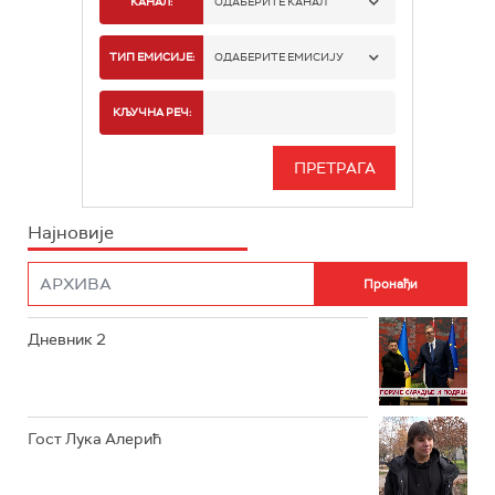
КАНАЛ:
ОДАБЕРИТЕ КАНАЛ
РТС 1
ТИП ЕМИСИЈЕ:
ОДАБЕРИТЕ ЕМИСИЈУ
РТС 2
СПОРТ
КЉУЧНА РЕЧ:
РТС 3
СЕРИЈА
РТС СВЕТ
ИНФО
Најновије
РТС НАУКА
ФИЛМ
РТС ДРАМА
Дневник 2
РТС ЖИВОТ
РТС КЛАСИКА
РТС КОЛО
Гост Лука Алерић
РТС ТРЕЗОР