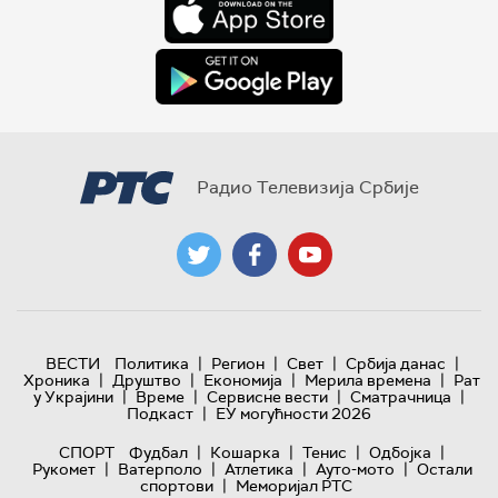
Радио Телевизија Србије
|
|
|
|
ВЕСТИ
Политика
Регион
Свет
Србија данас
|
|
|
|
Хроника
Друштво
Економија
Мерила времена
Рат
|
|
|
|
у Украјини
Време
Сервисне вести
Сматрачница
|
Подкаст
ЕУ могућности 2026
|
|
|
|
СПОРТ
Фудбал
Кошарка
Тенис
Одбојка
|
|
|
|
Рукомет
Ватерполо
Атлетика
Ауто-мото
Остали
|
спортови
Меморијал РТС