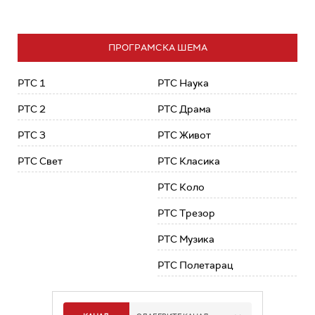
ПРОГРАМСКА ШЕМА
РТС 1
РТС Наука
РТС 2
РТС Драма
РТС 3
РТС Живот
РТС Свет
РТС Класика
РТС Коло
РТС Трезор
РТС Музика
РТС Полетарац