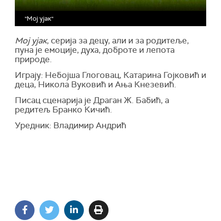
"Мој ујак"
Мој ујак
, серија за децу, али и за родитеље,
пуна је емоције, духа, доброте и лепота
природе.
Играју:
Небојша
Глоговац, Катарина Гојкови
ћ
и
деца, Никола Вукови
ћ
и Ања Кнезеви
ћ
.
Писац сценарија је Драган Ж. Бабић, а
редитељ Бранко Кичић.
Уредник: Владимир Андрић