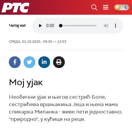
РТС
Читај ми!
СРЕДА, 01.10.2025, 09:30 -> 13:53
Мој ујак
Необични ујак и његов сестрић Боле,
сестрићева вршњакиња Јеца и њена мама
сликарка Миланка - живе лети једноставно,
"природно", у кућици на реци.