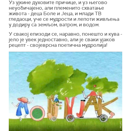
Уз ујкине духовите причице, и уз његово
неуобичајено, али племенито схватање
живота - деца Боле и Јеца, и млади ТВ
гледаоци, уче се мудрости и лепоти живљења
у додиру са земљом, ватром, и водом.
У свакој епизоди се, наравно, понешто и кува -
јело је увек једноставно, али је сваки ујаков
рецепт - својеврсна поетична мудролија!