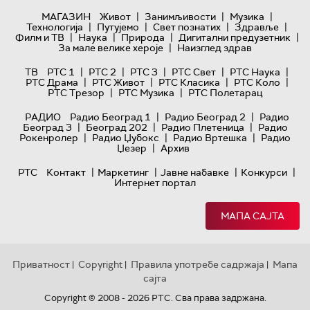
|
|
|
МАГАЗИН
Живот
Занимљивости
Музика
|
|
|
|
Технологијa
Путујемо
Свет познатих
Здравље
|
|
|
|
Филм и ТВ
Наука
Природа
Дигитални предузетник
|
За мале велике хероје
Наизглед здрав
|
|
|
|
|
ТВ
РТС 1
РТС 2
РТС 3
РТС Свет
РТС Наука
|
|
|
|
РТС Драма
РТС Живот
РТС Класика
РТС Коло
|
|
РТС Трезор
РТС Музика
РТС Полетарац
|
|
РАДИО
Радио Београд 1
Радио Београд 2
Радио
|
|
|
Београд 3
Београд 202
Радио Плетеница
Радио
|
|
|
Рокенролер
Радио Џубокс
Радио Вртешка
Радио
|
Џезер
Архив
|
|
|
|
РТС
Контакт
Маркетинг
Јавне набавке
Конкурси
Интернет портал
МАПА САЈТА
Приватност
Copyright
Правила употребе садржаја
Мапа
|
|
|
сајта
Copyright © 2008 - 2026 РТС. Сва права задржана.