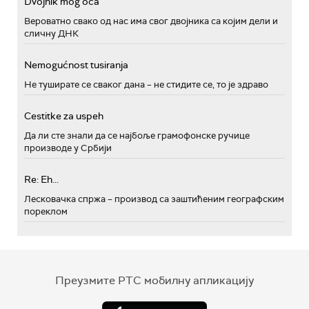
Dvojnik mog oca
Вероватно свако од нас има свог двојника са којим дели и
сличну ДНК
Nemogućnost tusiranja
Не туширате се сваког дана – не стидите се, то је здраво
Cestitke za uspeh
Да ли сте знали да се најбоље грамофонске ручице
производе у Србији
Re: Eh...
Лесковачка спржа – производ са заштићеним географским
пореклом
Преузмите РТС мобилну апликацију