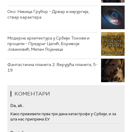
РТС МУЗИКА
Око: Никица Грубор – Дрвар и хирургија,
ствар карактера
РТС ПОЛЕТАРАЦ
Модерна архитектура у Србији: Токови и
процепи – Предраг Цагић, Боривоје
Јовановић, Милан Лојаница
Фантастична планета 2: Верујућа планета, 5-
19
КОМЕНТАРИ
Da, ali...
Како преживети прва три дана катастрофе у Србији, и за
шта нас припрема ЕУ