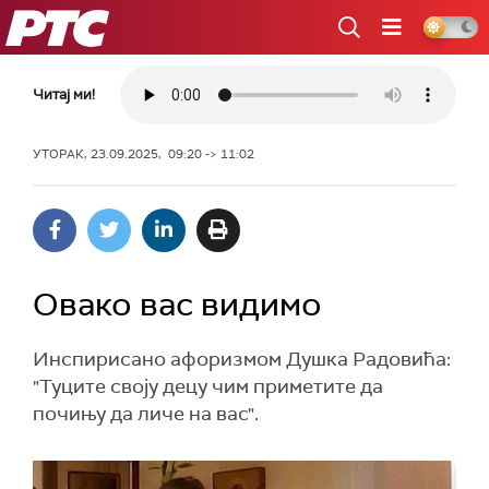
РТС
Читај ми!
УТОРАК, 23.09.2025, 09:20 -> 11:02
Овако вас видимо
Инспирисано афоризмом Душка Радовића:
"Туците своју децу чим приметите да
почињу да личе на вас".