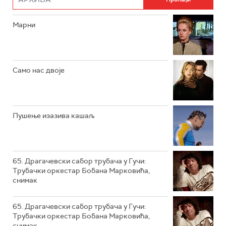
РТС ДРАМА
Марни
РТС ЖИВОТ
РТС КЛАСИКА
РТС КОЛО
Само нас двоје
РТС ТРЕЗОР
РТС МУЗИКА
Пушење изазива кашаљ
РТС ПОЛЕТАРАЦ
65. Драгачевски сабор трубача у Гучи:
Трубачки оркестар Бобана Марковића,
снимак
65. Драгачевски сабор трубача у Гучи:
Трубачки оркестар Бобана Марковића,
снимак