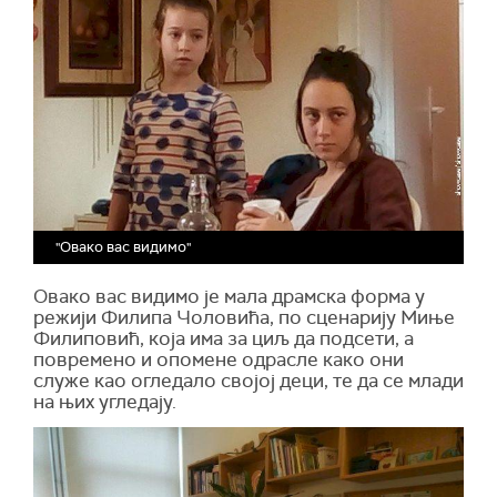
"Овако вас видимо"
Овако вас видимо је мала драмска форма у
режији Филипа Чоловића, по сценарију Миње
Филиповић, која има за циљ да подсети, а
повремено и опомене одрасле како они
служе као огледало својој деци, те да се млади
на њих угледају.