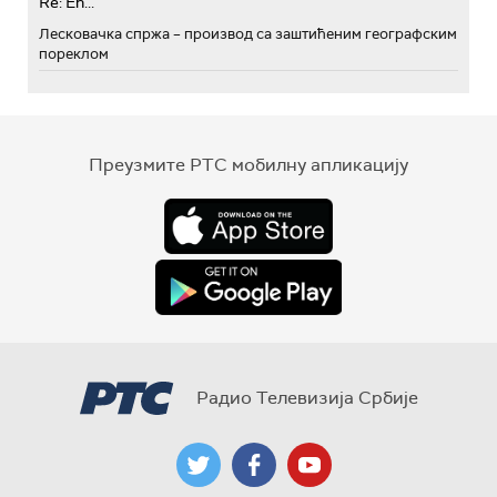
Re: Eh...
Лесковачка спржа – производ са заштићеним географским
пореклом
Преузмите РТС мобилну апликацију
Радио Телевизија Србије