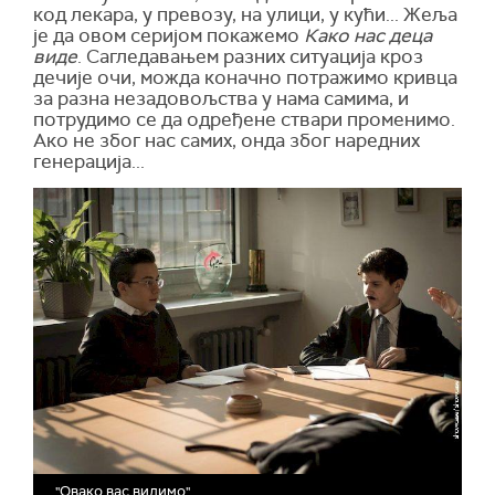
код лекара, у превозу, на улици, у кући... Жеља
је да овом серијом покажемо
Како нас деца
виде
. Сагледавањем разних ситуација кроз
дечије очи, можда коначно потражимо кривца
за разна незадовољства у нама самима, и
потрудимо се да одређене ствари променимо.
Ако не због нас самих, онда због наредних
генерација...
"Овако вас видимо"