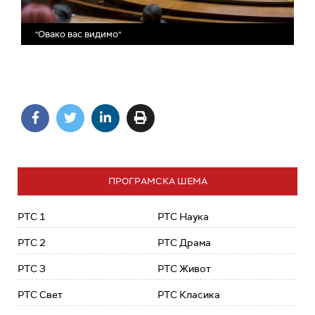
"Овако вас видимо"
ПРОГРАМСКА ШЕМА
РТС 1
РТС Наука
РТС 2
РТС Драма
РТС 3
РТС Живот
РТС Свет
РТС Класика