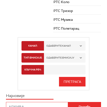
РТС Коло
РТС Трезор
РТС Музика
РТС Полетарац
КАНАЛ:
ОДАБЕРИТЕ КАНАЛ
РТС 1
ТИП ЕМИСИЈЕ:
ОДАБЕРИТЕ ЕМИСИЈУ
РТС 2
СПОРТ
КЉУЧНА РЕЧ:
РТС 3
СЕРИЈА
РТС СВЕТ
ИНФО
Најновије
РТС НАУКА
ФИЛМ