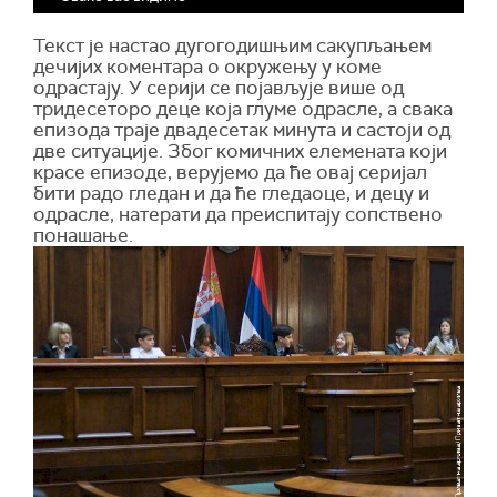
Текст је настао дугогодишњим сакупљањем
дечијих коментара о окружењу у коме
одрастају. У серији се појављује више од
тридесеторо деце која глуме одрасле, а свака
епизода траје двадесетак минута и састоји од
две ситуације. Због комичних елемената који
красе епизоде, верујемо да ће овај серијал
бити радо гледан и да ће гледаоце, и децу и
одрасле, натерати да преиспитају сопствено
понашање.