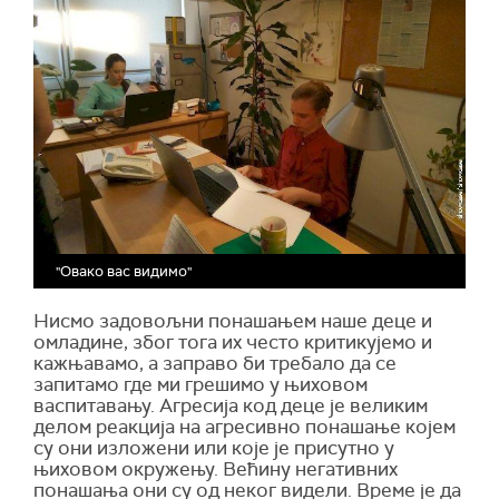
"Овако вас видимо"
Нисмо задовољни понашањем наше деце и
омладине, због тога их често критикујемо и
кажњавамо, а заправо би требало да се
запитамо где ми грешимо у њиховом
васпитавању. Агресија код деце је великим
делом реакција на агресивно понашање којем
су они изложени или које је присутно у
њиховом окружењу. Већину негативних
понашања они су од неког видели. Време је да