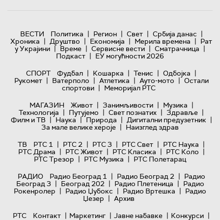
|
|
|
|
ВЕСТИ
Политика
Регион
Свет
Србија данас
|
|
|
|
Хроника
Друштво
Економија
Мерила времена
Рат
|
|
|
|
у Украјини
Време
Сервисне вести
Сматрачница
|
Подкаст
ЕУ могућности 2026
|
|
|
|
СПОРТ
Фудбал
Кошарка
Тенис
Одбојка
|
|
|
|
Рукомет
Ватерполо
Атлетика
Ауто-мото
Остали
|
спортови
Меморијал РТС
|
|
|
МАГАЗИН
Живот
Занимљивости
Музика
|
|
|
|
Технологијa
Путујемо
Свет познатих
Здравље
|
|
|
|
Филм и ТВ
Наука
Природа
Дигитални предузетник
|
За мале велике хероје
Наизглед здрав
|
|
|
|
|
ТВ
РТС 1
РТС 2
РТС 3
РТС Свет
РТС Наука
|
|
|
|
РТС Драма
РТС Живот
РТС Класика
РТС Коло
|
|
РТС Трезор
РТС Музика
РТС Полетарац
|
|
РАДИО
Радио Београд 1
Радио Београд 2
Радио
|
|
|
Београд 3
Београд 202
Радио Плетеница
Радио
|
|
|
Рокенролер
Радио Џубокс
Радио Вртешка
Радио
|
Џезер
Архив
|
|
|
|
РТС
Контакт
Маркетинг
Јавне набавке
Конкурси