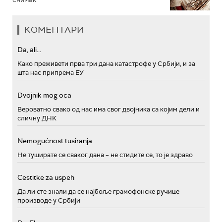
КОМЕНТАРИ
Da, ali...
Како преживети прва три дана катастрофе у Србији, и за
шта нас припрема ЕУ
Dvojnik mog oca
Вероватно свако од нас има свог двојника са којим дели и
сличну ДНК
Nemogućnost tusiranja
Не туширате се сваког дана – не стидите се, то је здраво
Cestitke za uspeh
Да ли сте знали да се најбоље грамофонске ручице
производе у Србији