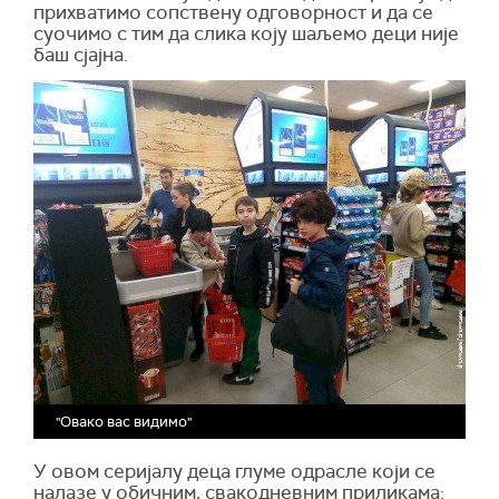
прихватимо сопствену одговорност и да се
суочимо с тим да слика коју шаљемо деци није
баш сјајна.
"Овако вас видимо"
У овом серијалу деца глуме одрасле који се
налазе у обичним, свакодневним приликама: