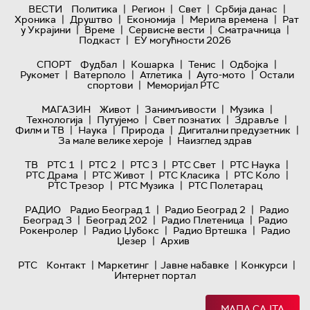
|
|
|
|
ВЕСТИ
Политика
Регион
Свет
Србија данас
|
|
|
|
Хроника
Друштво
Економија
Мерила времена
Рат
|
|
|
|
у Украјини
Време
Сервисне вести
Сматрачница
|
Подкаст
ЕУ могућности 2026
|
|
|
|
СПОРТ
Фудбал
Кошарка
Тенис
Одбојка
|
|
|
|
Рукомет
Ватерполо
Атлетика
Ауто-мото
Остали
|
спортови
Меморијал РТС
|
|
|
МАГАЗИН
Живот
Занимљивости
Музика
|
|
|
|
Технологијa
Путујемо
Свет познатих
Здравље
|
|
|
|
Филм и ТВ
Наука
Природа
Дигитални предузетник
|
За мале велике хероје
Наизглед здрав
|
|
|
|
|
ТВ
РТС 1
РТС 2
РТС 3
РТС Свет
РТС Наука
|
|
|
|
РТС Драма
РТС Живот
РТС Класика
РТС Коло
|
|
РТС Трезор
РТС Музика
РТС Полетарац
|
|
РАДИО
Радио Београд 1
Радио Београд 2
Радио
|
|
|
Београд 3
Београд 202
Радио Плетеница
Радио
|
|
|
Рокенролер
Радио Џубокс
Радио Вртешка
Радио
|
Џезер
Архив
|
|
|
|
РТС
Контакт
Маркетинг
Јавне набавке
Конкурси
Интернет портал
МАПА САЈТА