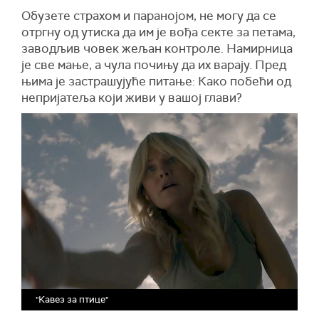
Обузете страхом и паранојом, не могу да се
отргну од утиска да им је вођа секте за петама,
заводљив човек жељан контроле. Намирница
је све мање, а чула почињу да их варају. Пред
њима је застрашујуће питање: Како побећи од
непријатеља који живи у вашој глави?
"Кавез за птице"