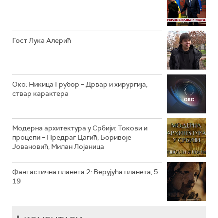
РТС КЛАСИКА
РТС КОЛО
Гост Лука Алерић
РТС ТРЕЗОР
РТС МУЗИКА
Око: Никица Грубор – Дрвар и хирургија,
ствар карактера
РТС ПОЛЕТАРАЦ
Модерна архитектура у Србији: Токови и
процепи – Предраг Цагић, Боривоје
Јовановић, Милан Лојаница
Фантастична планета 2: Верујућа планета, 5-
19