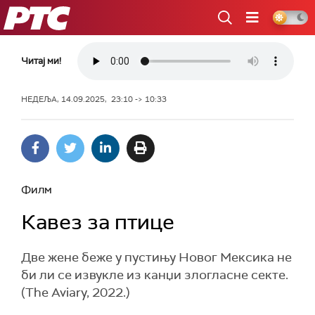
РТС
Читај ми!
НЕДЕЉА, 14.09.2025, 23:10 -> 10:33
Филм
Кавез за птице
Две жене беже у пустињу Новог Мексика не
би ли се извукле из канџи злогласне секте.
(The Aviary, 2022.)