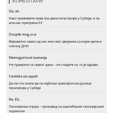
КОМЕНТАРИ
Da, ali...
Како преживети прва три дана катастрофе у Србији, и за
шта нас припрема ЕУ
Dvojnik mog oca
Вероватно свако од нас има свог двојника са којим дели и
сличну ДНК
Nemogućnost tusiranja
Не туширате се сваког дана – не стидите се, то је здраво
Cestitke za uspeh
Да ли сте знали да се најбоље грамофонске ручице
производе у Србији
Re: Eh...
Лесковачка спржа – производ са заштићеним географским
пореклом