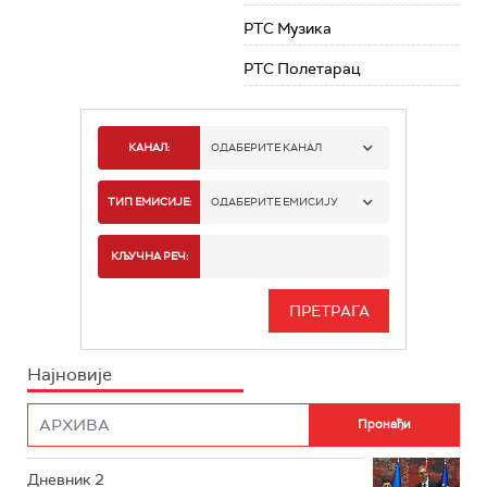
РТС Музика
РТС Полетарац
КАНАЛ:
ОДАБЕРИТЕ КАНАЛ
РТС 1
ТИП ЕМИСИЈЕ:
ОДАБЕРИТЕ ЕМИСИЈУ
РТС 2
СПОРТ
КЉУЧНА РЕЧ:
РТС 3
СЕРИЈА
РТС СВЕТ
ИНФО
Најновије
РТС НАУКА
ФИЛМ
РТС ДРАМА
Дневник 2
РТС ЖИВОТ