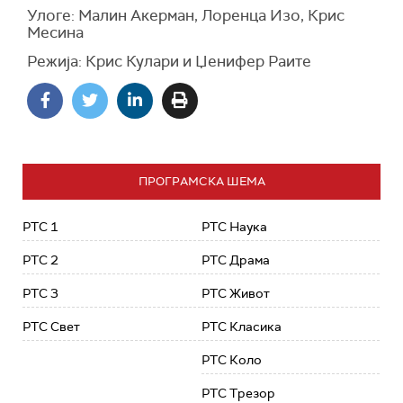
Улоге: Малин Акерман, Лоренца Изо, Крис
Месина
Режија: Крис Кулари и Џенифер Раите
ПРОГРАМСКА ШЕМА
РТС 1
РТС Наука
РТС 2
РТС Драма
РТС 3
РТС Живот
РТС Свет
РТС Класика
РТС Коло
РТС Трезор