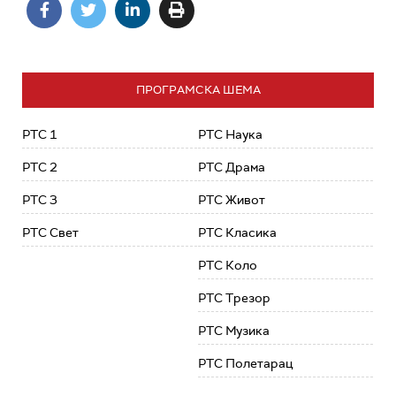
ПРОГРАМСКА ШЕМА
РТС 1
РТС Наука
РТС 2
РТС Драма
РТС 3
РТС Живот
РТС Свет
РТС Класика
РТС Коло
РТС Трезор
РТС Музика
РТС Полетарац