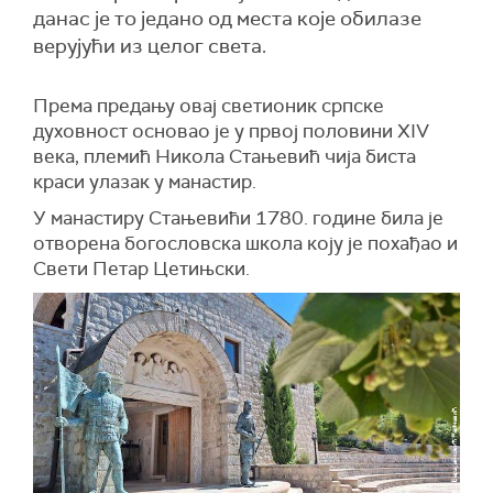
данас је то једано од места које обилазе
верујући из целог света.
Према предању овај светионик српске
духовност основао је у првој половини XIV
века, племић Никола Стањевић чија биста
краси улазак у манастир.
У манастиру Стањевићи 1780. године била је
отворена богословска школа коју је похађао и
Свети Петар Цетињски.