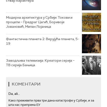
ствар карактера
РТС ТРЕЗОР
РТС МУЗИКА
Модерна архитектура у Србији: Токови и
процепи – Предраг Цагић, Боривоје
РТС ПОЛЕТАРАЦ
Јовановић, Милан Лојаница
Фантастична планета 2: Верујућа планета, 5-
19
Заводљива телевизија: Креатори серија –
ТВ серија Бањица
КОМЕНТАРИ
Da, ali...
Како преживети прва три дана катастрофе у Србији, и за
шта нас припрема ЕУ