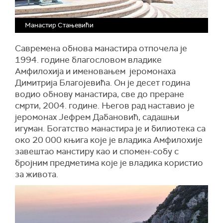
Манастир Стањевићи
Савремена обнова манастира отпочела је
1994. године благословом владике
Амфилохија и именовањем јеромонаха
Димитрија Благојевића. Он је десет година
водио обнову манастира, све до преране
смрти, 2004. године. Његов рад наставио је
јеромонах Јефрем Дабановић, садашњи
игуман. Богатство манастира је и билиотека са
око 20 000 књига које је владика Амфилохије
завештао манстиру као и спомен-собу с
бројним предметима које је владика користио
за живота.