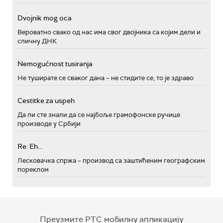
Dvojnik mog oca
Вероватно свако од нас има свог двојника са којим дели и
сличну ДНК
Nemogućnost tusiranja
Не туширате се сваког дана – не стидите се, то је здраво
Cestitke za uspeh
Да ли сте знали да се најбоље грамофонске ручице
производе у Србији
Re: Eh...
Лесковачка спржа – производ са заштићеним географским
пореклом
Преузмите РТС мобилну апликацију