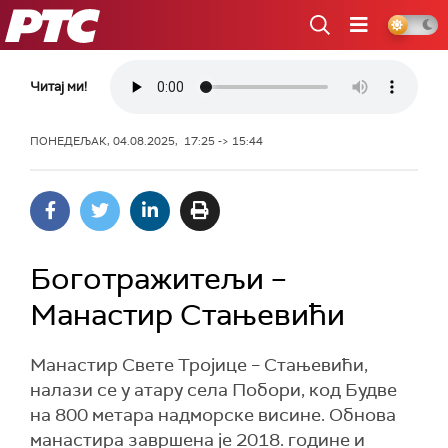
РТС
Читај ми!
ПОНЕДЕЉАК, 04.08.2025, 17:25 -> 15:44
Боготражитељи –
Манастир Стањевићи
Манастир Свете Тројице – Стањевићи,
налази се у атару села Побори, код Будве
на 800 метара надморске висине. Обнова
манастира завршена је 2018. године и