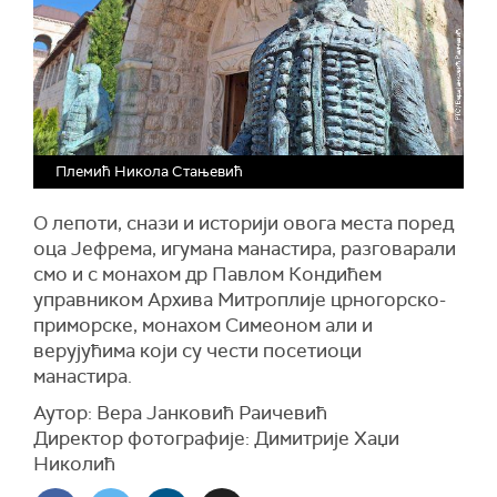
Племић Никола Стањевић
О лепоти, снази и историји овога места поред
оца Јефрема, игумана манастира, разговарали
смо и с монахом др Павлом Кондићем
управником Архива Митроплије црногорско-
приморске, монахом Симеоном али и
верујућима који су чести посетиоци
манастира.
Аутор: Вера Јанковић Раичевић
Директор фотографије: Димитрије Хаџи
Николић