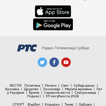
Радио Телевизија Србије
|
|
|
|
ВЕСТИ
Политика
Регион
Свет
Србија данас
|
|
|
|
Хроника
Друштво
Економија
Мерила времена
Рат
|
|
|
|
у Украјини
Време
Сервисне вести
Сматрачница
|
Подкаст
ЕУ могућности 2026
|
|
|
|
СПОРТ
Фудбал
Кошарка
Тенис
Одбојка