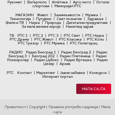
|
|
|
|
Рукомет
Ватерполо
Атлетика
Ауто-мото
Остали
|
спортови
Меморијал РТС
|
|
|
МАГАЗИН
Живот
Занимљивости
Музика
|
|
|
|
Технологијa
Путујемо
Свет познатих
Здравље
|
|
|
|
Филм и ТВ
Наука
Природа
Дигитални предузетник
|
За мале велике хероје
Наизглед здрав
|
|
|
|
|
ТВ
РТС 1
РТС 2
РТС 3
РТС Свет
РТС Наука
|
|
|
|
РТС Драма
РТС Живот
РТС Класика
РТС Коло
|
|
РТС Трезор
РТС Музика
РТС Полетарац
|
|
РАДИО
Радио Београд 1
Радио Београд 2
Радио
|
|
|
Београд 3
Београд 202
Радио Плетеница
Радио
|
|
|
Рокенролер
Радио Џубокс
Радио Вртешка
Радио
|
Џезер
Архив
|
|
|
|
РТС
Контакт
Маркетинг
Јавне набавке
Конкурси
Интернет портал
МАПА САЈТА
Приватност
Copyright
Правила употребе садржаја
Мапа
|
|
|
сајта