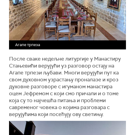
Агапе трпеза
После сваке недељне литургије у Манастиру
Стањевићи верујући уз разговор остају на
Агапе трпези љубави. Многи верујући пут ка
свом духовном узрастању проналазе и кроз
духовне разговоре с игуманом манастира
оцем Јефремом с који смо причали и о томе
која су то најчешћа питања и проблеми
савременог човека о којима разговара с
верујућима који посећују ову светињу.