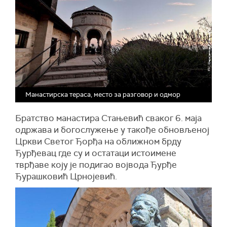
Манастирска тераса, место за разговор и одмор
Братство манастира Стањевић сваког 6. маја
одржава и богослужење у такође обновљеној
Цркви Светог Ђорђа на оближном брду
Ђурђевац где су и остатаци истоимене
тврђаве коју је подигао војвода Ђурђе
Ђурашковић Црнојевић.