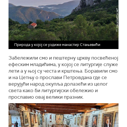
Природа у којој се уздиже манастир Стањевићи
Забележили смо и пештерну цркву посвећеној
ефеским младићима, у којој се литургије служе
лети а у њој су честа и крштења. Боравили смо
и на Цетњу о прослави Петровдана где се
верујући народ окупља долазећи из целог
света како би литургијски обележио и
прославио овај велики празник.