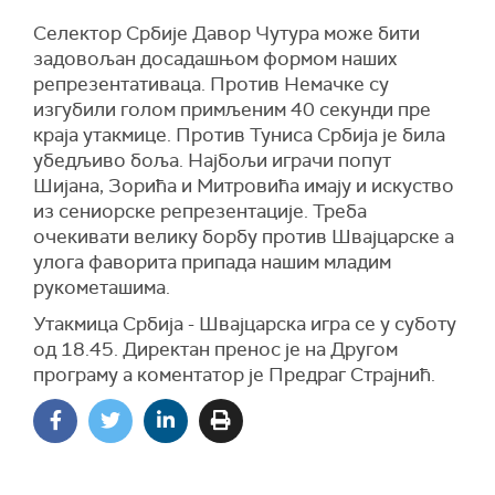
Селектор Србије Давор Чутура може бити
задовољан досадашњом формом наших
репрезентативаца. Против Немачке су
изгубили голом примљеним 40 секунди пре
краја утакмице. Против Туниса Србија је била
убедљиво боља. Најбољи играчи попут
Шијана, Зорића и Митровића имају и искуство
из сениорске репрезентације. Треба
очекивати велику борбу против Швајцарске а
улога фаворита припада нашим младим
рукометашима.
Утакмица Србија - Швајцарска игра се у суботу
од 18.45. Директан пренос је на Другом
програму а коментатор је Предраг Страјнић.