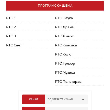
ПРОГРАМСКА ШЕМА
РТС 1
РТС Наука
РТС 2
РТС Драма
РТС 3
РТС Живот
РТС Свет
РТС Класика
РТС Коло
РТС Трезор
РТС Музика
РТС Полетарац
КАНАЛ:
ОДАБЕРИТЕ КАНАЛ