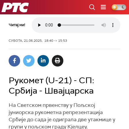
РТС
Читај ми!
СУБОТА, 21.06.2025, 18:40 -> 15:53
Рукомет (U-21) - СП:
Србија - Швајцарска
На Светском првенству у Пољској
јуниорска рукометна репрезентација
Србије до сада је одиграла две утакмице у
групи у пољском граду Кјелцеу.