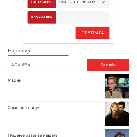
РТС 1
ТИП ЕМИСИЈЕ:
ОДАБЕРИТЕ ЕМИСИЈУ
РТС 2
СПОРТ
КЉУЧНА РЕЧ:
РТС 3
СЕРИЈА
РТС СВЕТ
ИНФО
Најновије
РТС НАУКА
ФИЛМ
РТС ДРАМА
Марни
РТС ЖИВОТ
РТС КЛАСИКА
РТС КОЛО
Само нас двоје
РТС ТРЕЗОР
РТС МУЗИКА
Пушење изазива кашаљ