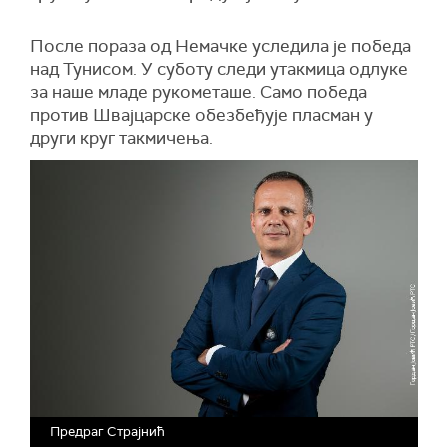
После пораза од Немачке уследила је победа
над Тунисом. У суботу следи утакмица одлуке
за наше младе рукометаше. Само победа
против Швајцарске обезбеђује пласман у
други круг такмичења.
Предраг Страјнић