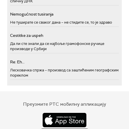
сличну ДНК
Nemogućnost tusiranja
Не туширате се сваког дана – не стидите се, то је здраво
Cestitke za uspeh
Да ли сте знали да се најбоље грамофонске ручице
производе у Србији
Re: Eh...
Лесковачка спржа – производ са заштићеним географским
пореклом
Преузмите РТС мобилну апликацију