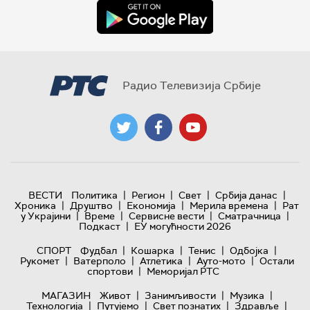
Радио Телевизија Србије
|
|
|
|
ВЕСТИ
Политика
Регион
Свет
Србија данас
|
|
|
|
Хроника
Друштво
Економија
Мерила времена
Рат
|
|
|
|
у Украјини
Време
Сервисне вести
Сматрачница
|
Подкаст
ЕУ могућности 2026
|
|
|
|
СПОРТ
Фудбал
Кошарка
Тенис
Одбојка
|
|
|
|
Рукомет
Ватерполо
Атлетика
Ауто-мото
Остали
|
спортови
Меморијал РТС
|
|
|
МАГАЗИН
Живот
Занимљивости
Музика
|
|
|
|
Технологијa
Путујемо
Свет познатих
Здравље