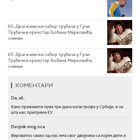
РТС ПОЛЕТАРАЦ
65. Драгачевски сабор трубача у Гучи:
Трубачки оркестар Бобана Марковића,
снимак
65. Драгачевски сабор трубача у Гучи:
Трубачки оркестар Бобана Марковића,
снимак
КОМЕНТАРИ
Da, ali...
Како преживети прва три дана катастрофе у Србији, и за
шта нас припрема ЕУ
Dvojnik mog oca
Вероватно свако од нас има свог двојника са којим дели и