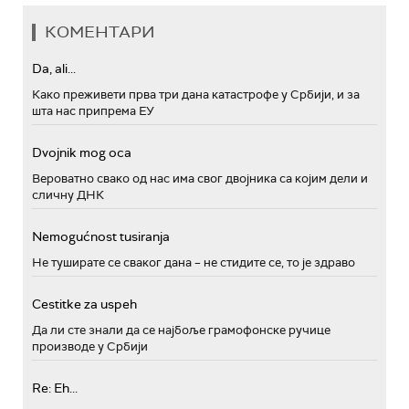
КОМЕНТАРИ
Da, ali...
Како преживети прва три дана катастрофе у Србији, и за
шта нас припрема ЕУ
Dvojnik mog oca
Вероватно свако од нас има свог двојника са којим дели и
сличну ДНК
Nemogućnost tusiranja
Не туширате се сваког дана – не стидите се, то је здраво
Cestitke za uspeh
Да ли сте знали да се најбоље грамофонске ручице
производе у Србији
Re: Eh...