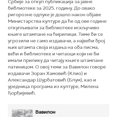
Србије за откуп публикација за јавне
библиотеке за 2025. годину. До овако
ригорозне одлуке је дошло након објаве
Министарства културе да ће од ове године
откупљивати за библиотеке искључиво
књиге штампане на ћирилици. Тиме би се
угрозили не само издавачи, а највећи број
њих штампа своја издања на оба писма,
већи и библиотеке и читаоци који не би
имали прилику да читају књиге штампане
латиницом. О овој теми за Вавилон говоре
издавачи Зоран Хамовић (Kлио) и
Александар Шурбатовић (Блум), као и
уредница програма из културе, Милена
Ђорђијевић.
Вавилон