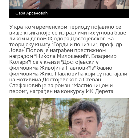
Сара Арсеновић
У кратком временском периоду појавило се
више књига које се из различитих углова баве
ликом и делом Фјодора Достојевског. За
теоријску књигу "Горди и понизни", проф. др
Јован Попов је награђен престижном
наградом "Никола Милошевић", Владимир
Коларић се у књизи "Достојевски у
филмовима Живојина Павловића" бавио
филмовима Жике Павловића који су настајали
на мотивима Достојевског, а Стеван
Стефановић је за роман "Мастионицом и
пером", награђен на конкурсу ИК Дерета.