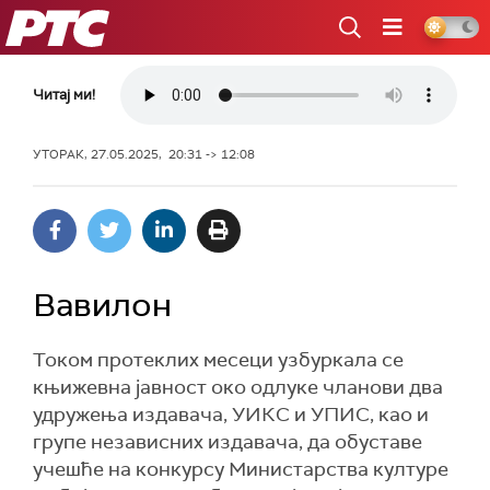
РТС
Читај ми!
УТОРАК, 27.05.2025, 20:31 -> 12:08
Вавилон
Током протеклих месеци узбуркала се
књижевна јавност око одлуке чланови два
удружења издавача, УИКС и УПИС, као и
групе независних издавача, да обуставе
учешће на конкурсу Министарства културе