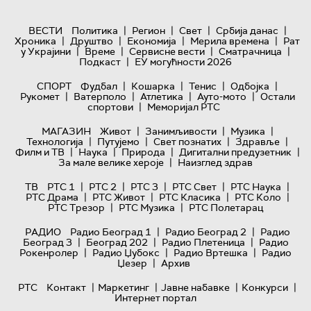
|
|
|
|
ВЕСТИ
Политика
Регион
Свет
Србија данас
|
|
|
|
Хроника
Друштво
Економија
Мерила времена
Рат
|
|
|
|
у Украјини
Време
Сервисне вести
Сматрачница
|
Подкаст
ЕУ могућности 2026
|
|
|
|
СПОРТ
Фудбал
Кошарка
Тенис
Одбојка
|
|
|
|
Рукомет
Ватерполо
Атлетика
Ауто-мото
Остали
|
спортови
Меморијал РТС
|
|
|
МАГАЗИН
Живот
Занимљивости
Музика
|
|
|
|
Технологијa
Путујемо
Свет познатих
Здравље
|
|
|
|
Филм и ТВ
Наука
Природа
Дигитални предузетник
|
За мале велике хероје
Наизглед здрав
|
|
|
|
|
ТВ
РТС 1
РТС 2
РТС 3
РТС Свет
РТС Наука
|
|
|
|
РТС Драма
РТС Живот
РТС Класика
РТС Коло
|
|
РТС Трезор
РТС Музика
РТС Полетарац
|
|
РАДИО
Радио Београд 1
Радио Београд 2
Радио
|
|
|
Београд 3
Београд 202
Радио Плетеница
Радио
|
|
|
Рокенролер
Радио Џубокс
Радио Вртешка
Радио
|
Џезер
Архив
|
|
|
|
РТС
Контакт
Маркетинг
Јавне набавке
Конкурси
Интернет портал