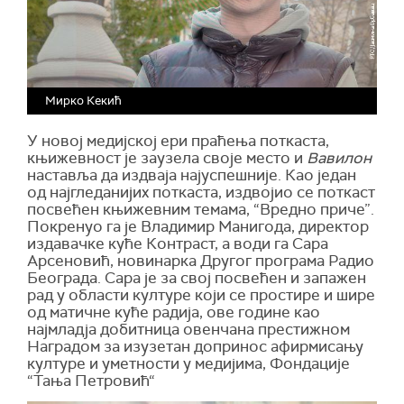
Мирко Кекић
У новој медијској ери праћења поткаста,
књижевност је заузела своје место и
Вавилон
наставља да издваја најуспешније. Као један
од најгледанијих поткаста, издвојио се поткаст
посвећен књижевним темама, “Вредно приче”.
Покренуо га је Владимир Манигода, директор
издавачке куће Контраст, а води га Сара
Арсеновић, новинарка Другог програма Радио
Београда. Сара је за свој посвећен и запажен
рад у области културе који се простире и шире
од матичне куће радија, ове године као
најмладја добитница овенчана престижном
Наградом за изузетан допринос афирмисању
културе и уметности у медијима, Фондације
“Тања Петровић“