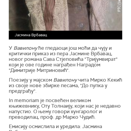
Јасмина Врбавац
У
Вавилону
ће гледаоци још моћи да чују и
критички приказ из пера Јасмине Врбавац,
новог романа Сава Стјеповића "Тријумвират"
који је ове године награђен Наградом
"Димитрије Митриновић".
Поезију у мајском
Вавилону
чита Мирко Кекић
из своје нове збирке песама, "До пупка у
предграђу".
In memoriam је посвећен великом
књижевнику, Оту Толнаију, који нас је недавно
напустио. О њему говори хунгаролог и
преводилац, проф. др Марко Чудић.
Емисију осмислила и уредила: Јасмина