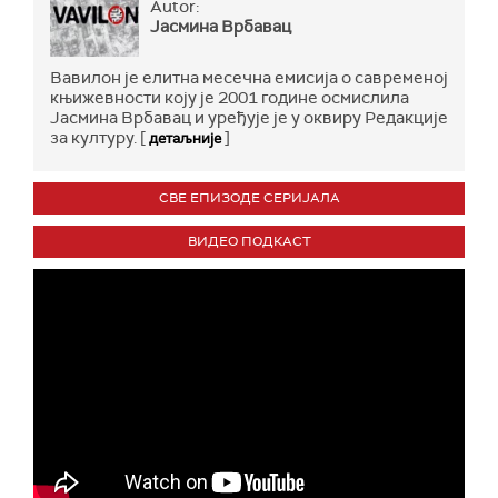
Autor:
Јасмина Врбавац
Вавилон је елитна месечна емисија о савременој
књижевности коју је 2001 године осмислила
Јасмина Врбавац и уређује је у оквиру Редакције
за културу. [
]
детаљније
СВЕ ЕПИЗОДЕ СЕРИЈАЛА
ВИДЕО ПОДКАСТ