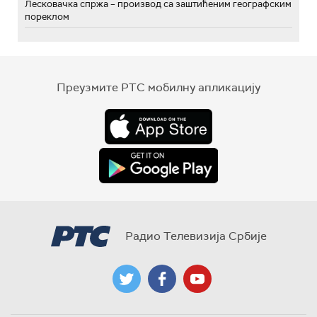
Лесковачка спржа – производ са заштићеним географским
пореклом
Преузмите РТС мобилну апликацију
Радио Телевизија Србије