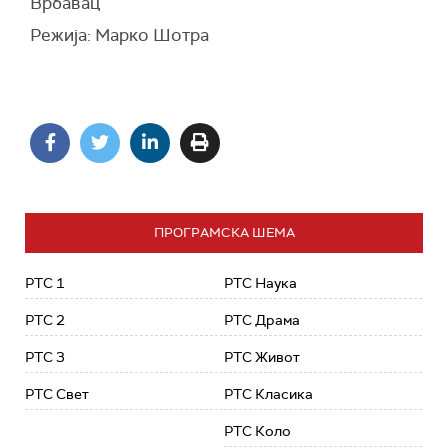
Врбавац
Режија: Марко Шотра
ПРОГРАМСКА ШЕМА
РТС 1
РТС Наука
РТС 2
РТС Драма
РТС 3
РТС Живот
РТС Свет
РТС Класика
РТС Коло