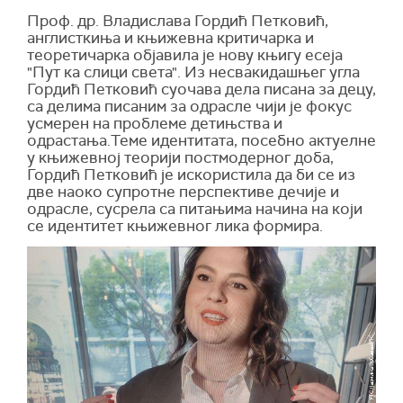
Проф. др. Владислава Гордић Петковић,
англисткиња и књижевна критичарка и
теоретичарка објавила је нову књигу есеја
"Пут ка слици света". Из несвакидашњег угла
Гордић Петковић суочава дела писана за децу,
са делима писаним за одрасле чији је фокус
усмерен на проблеме детињства и
одрастања.Теме идентитата, посебно актуелне
у књижевној теорији постмодерног доба,
Гордић Петковић је искористила да би се из
две наоко супротне перспективе дечије и
одрасле, сусрела са питањима начина на који
се идентитет књижевног лика формира.