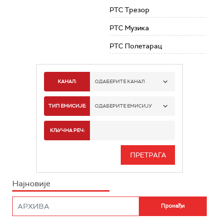
РТС Трезор
РТС Музика
РТС Полетарац
КАНАЛ:
ОДАБЕРИТЕ КАНАЛ
РТС 1
ТИП ЕМИСИЈЕ:
ОДАБЕРИТЕ ЕМИСИЈУ
РТС 2
СПОРТ
КЉУЧНА РЕЧ:
РТС 3
СЕРИЈА
РТС СВЕТ
ИНФО
Најновије
РТС НАУКА
ФИЛМ
РТС ДРАМА