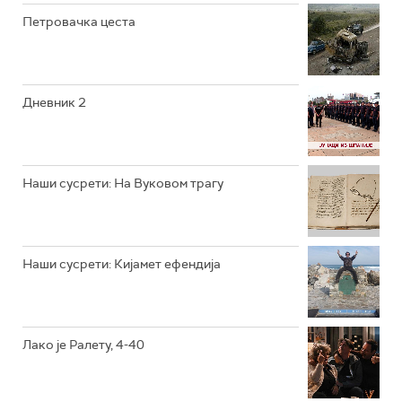
Петровачка цеста
РТС ЖИВОТ
РТС КЛАСИКА
РТС КОЛО
Дневник 2
РТС ТРЕЗОР
РТС МУЗИКА
Наши сусрети: На Вуковом трагу
РТС ПОЛЕТАРАЦ
Наши сусрети: Кијамет ефендија
Лако је Ралету, 4-40