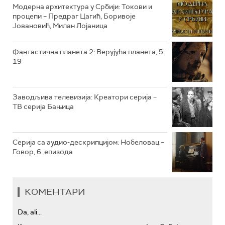
РТС КОЛО
Модерна архитектура у Србији: Токови и
процепи – Предраг Цагић, Боривоје
Јовановић, Милан Лојаница
РТС ТРЕЗОР
РТС МУЗИКА
Фантастична планета 2: Верујућа планета, 5-
19
РТС ПОЛЕТАРАЦ
Заводљива телевизија: Креатори серија –
ТВ серија Бањица
Серија са аудио-дескрипцијом: Нобеловац –
Говор, 6. епизода
КОМЕНТАРИ
Da, ali...