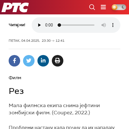
РТС
Читај ми!
ПЕТАК, 04.04.2025, 23:30 -> 12:41
Филм
Рез
Мала филмска екипа снима јефтини
зомбијски филм. (Coupez, 2022.)
Проблеми настану када почну да их нападају