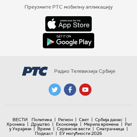
Преузмите РТС мобилну апликацију
Радио Телевизија Србије
|
|
|
|
ВЕСТИ
Политика
Регион
Свет
Србија данас
|
|
|
|
Хроника
Друштво
Економија
Мерила времена
Рат
|
|
|
|
у Украјини
Време
Сервисне вести
Сматрачница
|
Подкаст
ЕУ могућности 2026