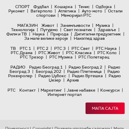
|
|
|
|
СПОРТ
Фудбал
Кошарка
Тенис
Одбојка
|
|
|
|
Рукомет
Ватерполо
Атлетика
Ауто-мото
Остали
|
спортови
Меморијал РТС
|
|
|
МАГАЗИН
Живот
Занимљивости
Музика
|
|
|
|
Технологијa
Путујемо
Свет познатих
Здравље
|
|
|
|
Филм и ТВ
Наука
Природа
Дигитални предузетник
|
За мале велике хероје
Наизглед здрав
|
|
|
|
|
ТВ
РТС 1
РТС 2
РТС 3
РТС Свет
РТС Наука
|
|
|
|
РТС Драма
РТС Живот
РТС Класика
РТС Коло
|
|
РТС Трезор
РТС Музика
РТС Полетарац
|
|
РАДИО
Радио Београд 1
Радио Београд 2
Радио
|
|
|
Београд 3
Београд 202
Радио Плетеница
Радио
|
|
|
Рокенролер
Радио Џубокс
Радио Вртешка
Радио
|
Џезер
Архив
|
|
|
|
РТС
Контакт
Маркетинг
Јавне набавке
Конкурси
Интернет портал
МАПА САЈТА
Приватност
Copyright
Правила употребе садржаја
Мапа
|
|
|