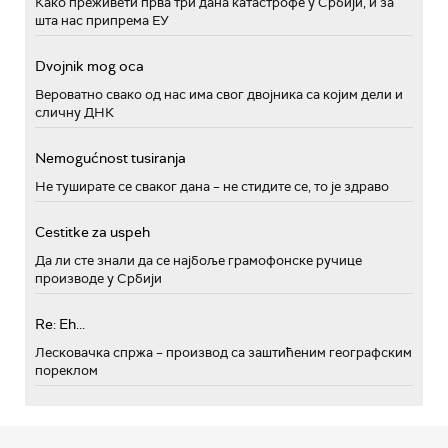
Како преживети прва три дана катастрофе у Србији, и за
шта нас припрема ЕУ
Dvojnik mog oca
Вероватно свако од нас има свог двојника са којим дели и
сличну ДНК
Nemogućnost tusiranja
Не туширате се сваког дана – не стидите се, то је здраво
Cestitke za uspeh
Да ли сте знали да се најбоље грамофонске ручице
производе у Србији
Re: Eh...
Лесковачка спржа – производ са заштићеним географским
пореклом