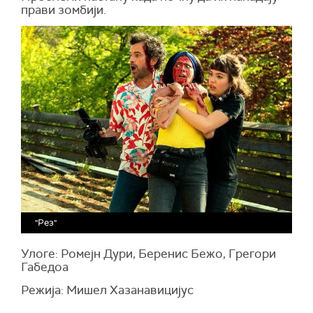
прави зомбији.
"Рез"
Улоге: Ромејн Дури, Беренис Бежо, Грегори
Габедоа
Режија: Мишел Хазанавицијус