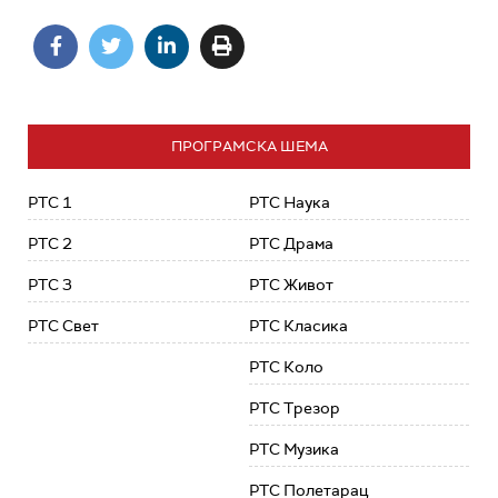
ПРОГРАМСКА ШЕМА
РТС 1
РТС Наука
РТС 2
РТС Драма
РТС 3
РТС Живот
РТС Свет
РТС Класика
РТС Коло
РТС Трезор
РТС Музика
РТС Полетарац