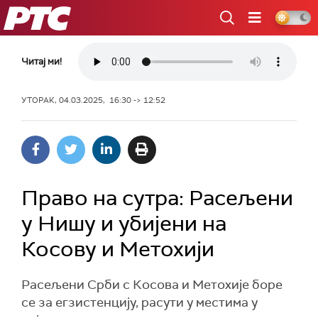
РТС
Читај ми!
УТОРАК, 04.03.2025, 16:30 -> 12:52
Право на сутра: Расељени
у Нишу и убијени на
Косову и Метохији
Расељени Срби с Косова и Метохије боре
се за егзистенцију, расути у местима у