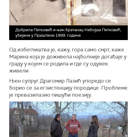
Добрила Петковић и њен братанац Небојша Петковић,
убијени у Приштини 1999. године
Од избеглиштва је, кажу, гора само смрт, каже
Марина која је доживела најболније догађаје у
граду у којем се родила и где су одувек
живели.
Њен супруг Драгомир Лазић упоредо се
борио се за егзистенцију породице. Проблеме
је превазилазио пишући поезију.