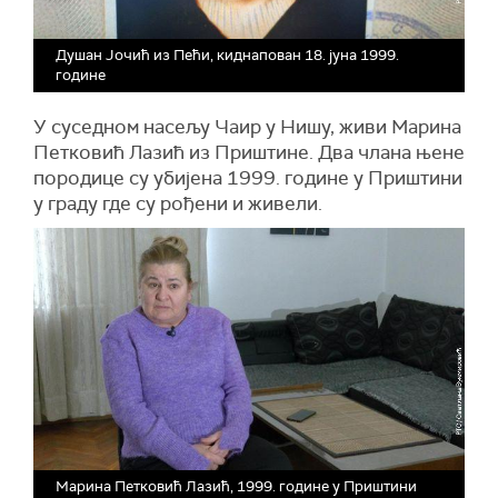
Душан Јочић из Пећи, киднапован 18. јуна 1999.
године
У суседном насељу Чаир у Нишу, живи Марина
Петковић Лазић из Приштине. Два члана њене
породице су убијена 1999. године у Приштини
у граду где су рођени и живели.
Марина Петковић Лазић, 1999. године у Приштини