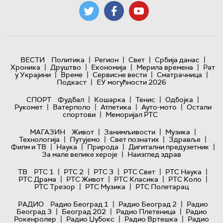
|
|
|
|
ВЕСТИ
Политика
Регион
Свет
Србија данас
|
|
|
|
Хроника
Друштво
Економија
Мерила времена
Рат
|
|
|
|
у Украјини
Време
Сервисне вести
Сматрачница
|
Подкаст
ЕУ могућности 2026
|
|
|
|
СПОРТ
Фудбал
Кошарка
Тенис
Одбојка
|
|
|
|
Рукомет
Ватерполо
Атлетика
Ауто-мото
Остали
|
спортови
Меморијал РТС
|
|
|
МАГАЗИН
Живот
Занимљивости
Музика
|
|
|
|
Технологијa
Путујемо
Свет познатих
Здравље
|
|
|
|
Филм и ТВ
Наука
Природа
Дигитални предузетник
|
За мале велике хероје
Наизглед здрав
|
|
|
|
|
ТВ
РТС 1
РТС 2
РТС 3
РТС Свет
РТС Наука
|
|
|
|
РТС Драма
РТС Живот
РТС Класика
РТС Коло
|
|
РТС Трезор
РТС Музика
РТС Полетарац
|
|
РАДИО
Радио Београд 1
Радио Београд 2
Радио
|
|
|
Београд 3
Београд 202
Радио Плетеница
Радио
|
|
|
Рокенролер
Радио Џубокс
Радио Вртешка
Радио