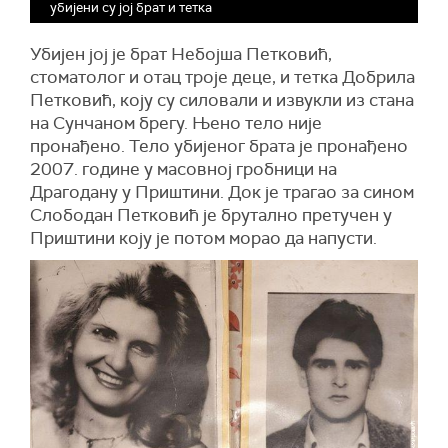
убијени су јој брат и тетка
Убијен јој је брат Небојша Петковић,
стоматолог и отац троје деце, и тетка Добрила
Петковић, коју су силовали и извукли из стана
на Сунчаном брегу. Њено тело није
пронађено. Тело убијеног брата је пронађено
2007. године у масовној гробници на
Драгодану у Приштини. Док је трагао за сином
Слободан Петковић је брутално претучен у
Приштини коју је потом морао да напусти.