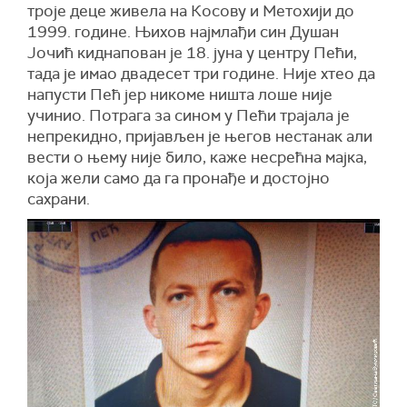
троје деце живела на Косову и Метохији до
1999. године. Њихов најмлађи син Душан
Јочић киднапован је 18. јуна у центру Пећи,
тада је имао двадесет три године. Није хтео да
напусти Пећ јер никоме ништа лоше није
учинио. Потрага за сином у Пећи трајала је
непрекидно, пријављен је његов нестанак али
вести о њему није било, каже несрећна мајка,
која жели само да га пронађе и достојно
сахрани.