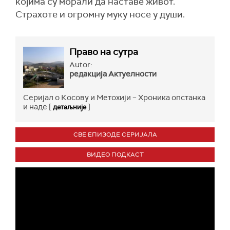
којима су морали да наставе живот.
Страхоте и огромну муку носе у души.
Право на сутра
Autor:
редакција Актуелности
Серијал о Косову и Метохији – Хроника опстанка
и наде [
]
детаљније
СВЕ ЕПИЗОДЕ СЕРИЈАЛА
ВИДЕО ПОДКАСТ