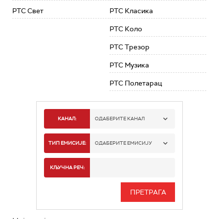
РТС Свет
РТС Класика
РТС Коло
РТС Трезор
РТС Музика
РТС Полетарац
КАНАЛ:
ОДАБЕРИТЕ КАНАЛ
РТС 1
ТИП ЕМИСИЈЕ:
ОДАБЕРИТЕ ЕМИСИЈУ
РТС 2
СПОРТ
КЉУЧНА РЕЧ:
РТС 3
СЕРИЈА
РТС СВЕТ
ИНФО