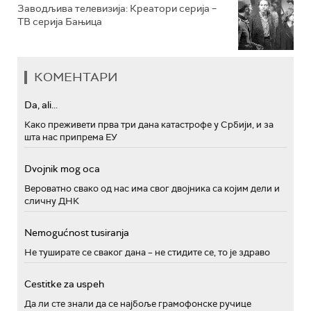
Заводљива телевизија: Креатори серија –
ТВ серија Бањица
КОМЕНТАРИ
Da, ali...
Како преживети прва три дана катастрофе у Србији, и за
шта нас припрема ЕУ
Dvojnik mog oca
Вероватно свако од нас има свог двојника са којим дели и
сличну ДНК
Nemogućnost tusiranja
Не туширате се сваког дана – не стидите се, то је здраво
Cestitke za uspeh
Да ли сте знали да се најбоље грамофонске ручице