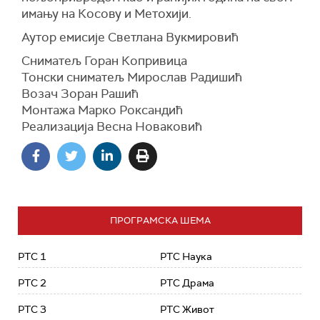
имању на Косову и Метохији.
Аутор емисије Светлана Вукмировић
Сниматељ Горан Копривица
Тонски сниматељ Мирослав Радишић
Возач Зоран Рашић
Монтажа Марко Роксандић
Реализација Весна Новаковић
ПРОГРАМСКА ШЕМА
РТС 1
РТС Наука
РТС 2
РТС Драма
РТС 3
РТС Живот