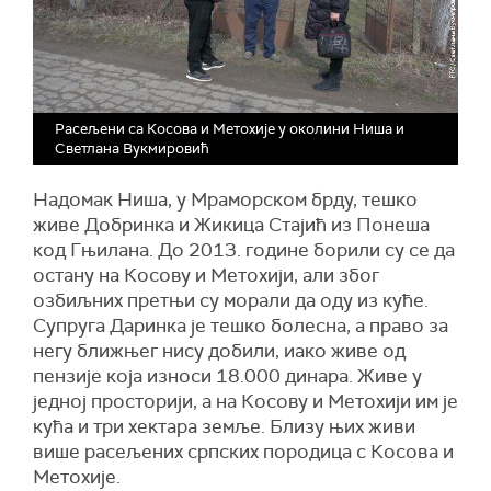
Расељени са Косова и Метохије у околини Ниша и
Светлана Вукмировић
Надомак Ниша, у Мраморском брду, тешко
живе Добринка и Жикица Стајић из Понеша
код Гњилана. До 2013. године борили су се да
остану на Косову и Метохији, али због
озбиљних претњи су морали да оду из куће.
Супруга Даринка је тешко болесна, а право за
негу ближњег нису добили, иако живе од
пензије која износи 18.000 динара. Живе у
једној просторији, а на Косову и Метохији им је
кућа и три хектара земље. Близу њих живи
више расељених српских породица с Косова и
Метохије.