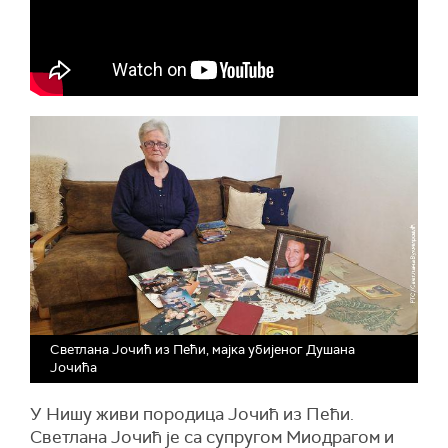
Светлана Јочић из Пећи, мајка убијеног Душана
Јочића
У Нишу живи породица Јочић из Пећи.
Светлана Јочић је са супругом Миодрагом и