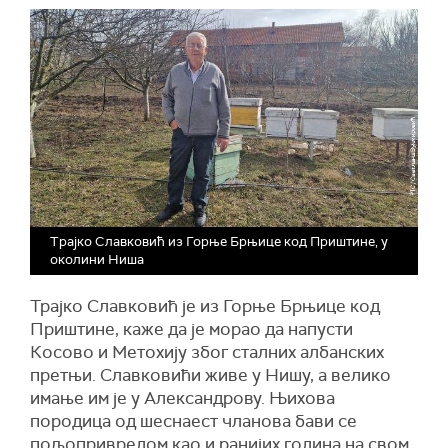
Трајко Славковић из Горње Брњице код Приштине, у
околини Ниша
Трајко Славковић је из Горње Брњице код
Приштине, каже да је морао да напусти
Косово и Метохију због сталних албанских
претњи. Славковићи живе у Нишу, а велико
имање им је у Александрову. Њихова
породица од шеснаест чланова бави се
пољопривредом као и ранијих година на свом