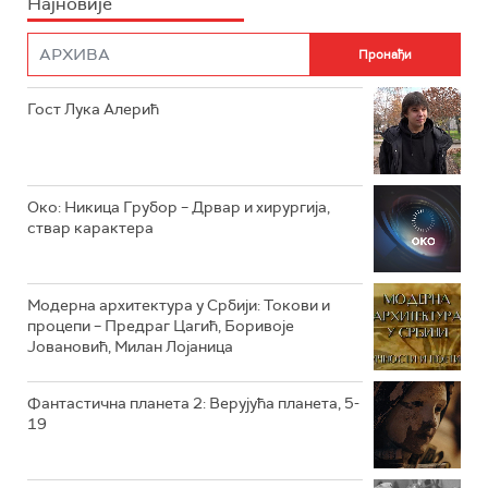
Најновије
РТС НАУКА
ФИЛМ
РТС ДРАМА
Гост Лука Алерић
РТС ЖИВОТ
РТС КЛАСИКА
РТС КОЛО
Око: Никица Грубор – Дрвар и хирургија,
ствар карактера
РТС ТРЕЗОР
РТС МУЗИКА
Модерна архитектура у Србији: Токови и
процепи – Предраг Цагић, Боривоје
РТС ПОЛЕТАРАЦ
Јовановић, Милан Лојаница
Фантастична планета 2: Верујућа планета, 5-
19