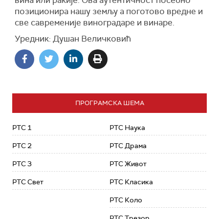
вина или ракије. Ова аутентичност посебно
позиционира нашу земљу а поготово вредне и
све савременије виноградаре и винаре.
Уредник: Душан Величковић
ПРОГРАМСКА ШЕМА
РТС 1
РТС Наука
РТС 2
РТС Драма
РТС 3
РТС Живот
РТС Свет
РТС Класика
РТС Коло
РТС Трезор