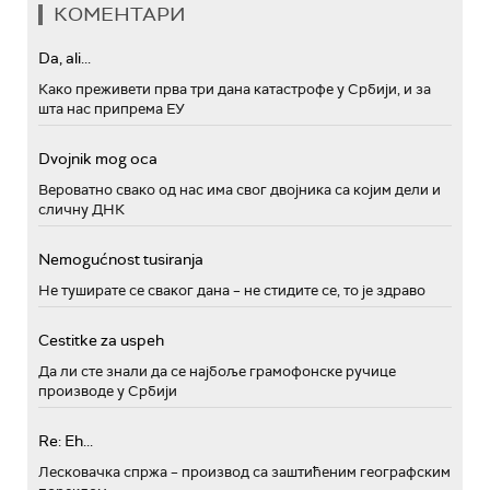
КОМЕНТАРИ
Da, ali...
Како преживети прва три дана катастрофе у Србији, и за
шта нас припрема ЕУ
Dvojnik mog oca
Вероватно свако од нас има свог двојника са којим дели и
сличну ДНК
Nemogućnost tusiranja
Не туширате се сваког дана – не стидите се, то је здраво
Cestitke za uspeh
Да ли сте знали да се најбоље грамофонске ручице
производе у Србији
Re: Eh...
Лесковачка спржа – производ са заштићеним географским