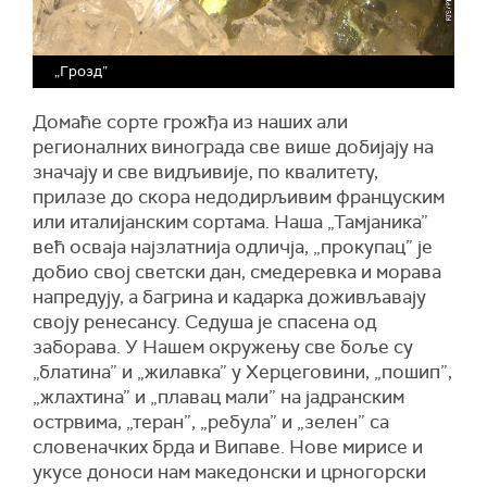
„Грозд”
Домаће сорте
грожђа
из наших али
регионалних винограда све више добијају на
значају и све видљивије, по квалитету,
прилазе до скора недодирљивим француским
или италијанским сортама. Наша „Тамјаника”
већ осваја најзлатнија одличја, „прокупац” је
добио свој светски дан, смедеревка и морава
напредују, а багрина и кадарка доживљавају
своју ренесансу. Седуша је
спасена
од
заборава. У Нашем окружењу све боље су
„блатина” и „жилавка” у Херцеговини, „пошип”,
„жлахтина” и „плавац мали” на јадранским
острвима, „теран”, „ребула” и „зелен” са
словеначких брда и Випаве. Нове мирисе и
укусе доноси нам македонски и црногорски