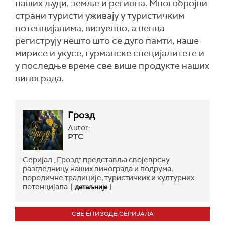
наших људи, земље и региона. Многобројни
страни туристи уживају у туристичким
потенцијалима, визуелно, а непца
региструју нешто што се дуго памти, наше
мирисе и укусе, гурманске специјалитете и
у последње време све више продукте наших
винограда.
Грозд
Autor:
РТС
Серијал „Грозд" представља својеврсну
разгледницу наших винограда и подрума,
породичне традиције, туристичких и културних
потенцијала. [
]
детаљније
СВЕ ЕПИЗОДЕ СЕРИЈАЛА