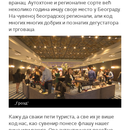
вранац. Аутохтоне и регионалне сорте већ
неколико година имају своје место у Београду.
Н
а чувеној београдској регионали, али код
многих многих добрих и познатих дегустатора
и трговаца.
„Грозд”
Кажу да сваки пети туриста, а све их
је
више
код нас, као сувенир понесе флашу нашег