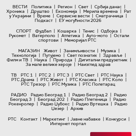
|
|
|
|
ВЕСТИ
Политика
Регион
Свет
Србија данас
|
|
|
|
Хроника
Друштво
Економија
Мерила времена
Рат
|
|
|
|
у Украјини
Време
Сервисне вести
Сматрачница
|
Подкаст
ЕУ могућности 2026
|
|
|
|
СПОРТ
Фудбал
Кошарка
Тенис
Одбојка
|
|
|
|
Рукомет
Ватерполо
Атлетика
Ауто-мото
Остали
|
спортови
Меморијал РТС
|
|
|
МАГАЗИН
Живот
Занимљивости
Музика
|
|
|
|
Технологијa
Путујемо
Свет познатих
Здравље
|
|
|
|
Филм и ТВ
Наука
Природа
Дигитални предузетник
|
За мале велике хероје
Наизглед здрав
|
|
|
|
|
ТВ
РТС 1
РТС 2
РТС 3
РТС Свет
РТС Наука
|
|
|
|
РТС Драма
РТС Живот
РТС Класика
РТС Коло
|
|
РТС Трезор
РТС Музика
РТС Полетарац
|
|
РАДИО
Радио Београд 1
Радио Београд 2
Радио
|
|
|
Београд 3
Београд 202
Радио Плетеница
Радио
|
|
|
Рокенролер
Радио Џубокс
Радио Вртешка
Радио
|
Џезер
Архив
|
|
|
|
РТС
Контакт
Маркетинг
Јавне набавке
Конкурси
Интернет портал