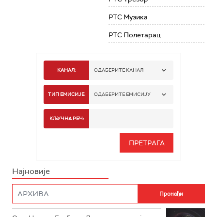
РТС Музика
РТС Полетарац
КАНАЛ:
ОДАБЕРИТЕ КАНАЛ
РТС 1
ТИП ЕМИСИЈЕ:
ОДАБЕРИТЕ ЕМИСИЈУ
РТС 2
СПОРТ
КЉУЧНА РЕЧ:
РТС 3
СЕРИЈА
РТС СВЕТ
ИНФО
Најновије
РТС НАУКА
ФИЛМ
РТС ДРАМА