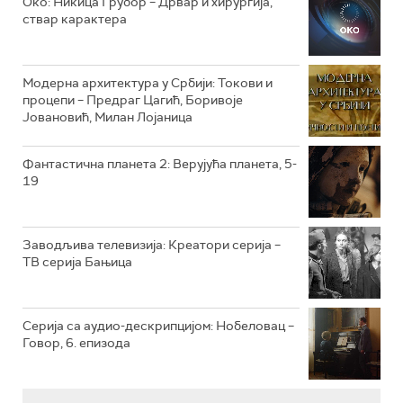
Око: Никица Грубор – Дрвар и хирургија,
РТС ЖИВОТ
ствар карактера
РТС КЛАСИКА
РТС КОЛО
Модерна архитектура у Србији: Токови и
процепи – Предраг Цагић, Боривоје
Јовановић, Милан Лојаница
РТС ТРЕЗОР
РТС МУЗИКА
Фантастична планета 2: Верујућа планета, 5-
19
РТС ПОЛЕТАРАЦ
Заводљива телевизија: Креатори серија –
ТВ серија Бањица
Серија са аудио-дескрипцијом: Нобеловац –
Говор, 6. епизода