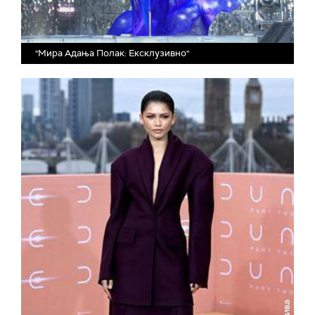
"Мира Адања Полак: Ексклузивно"