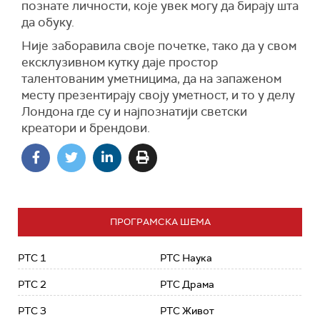
познате личности, које увек могу да бирају шта
да обуку.
Није заборавила своје почетке, тако да у свом
ексклузивном кутку даје простор
талентованим уметницима, да на запаженом
месту презентирају своју уметност, и то у делу
Лондона где су и најпознатији светски
креатори и брендови.
ПРОГРАМСКА ШЕМА
РТС 1
РТС Наука
РТС 2
РТС Драма
РТС 3
РТС Живот