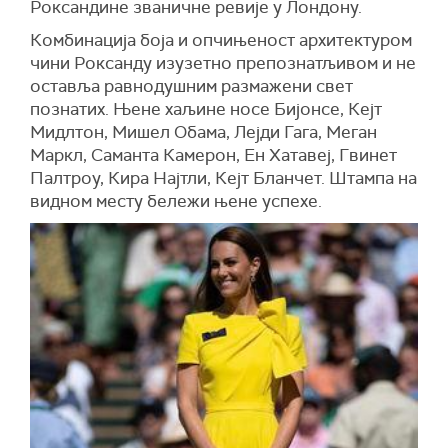
Роксандине званичне ревије у Лондону.
Комбинација боја и опчињеност архитектуром
чини Роксанду изузетно препознатљивом и не
оставља равнодушним размажени свет
познатих. Њене хаљине носе Бијонсе, Кејт
Мидлтон, Мишел Обама, Лејди Гага, Меган
Маркл, Саманта Камерон, Ен Хатавеј, Гвинет
Палтроу, Кира Најтли, Кејт Бланчет. Штампа на
видном месту бележи њене успехе.