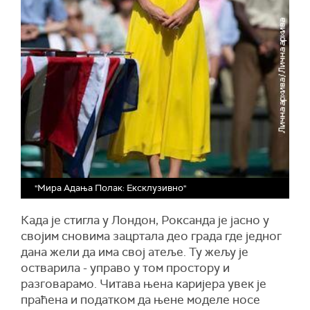
"Мира Адања Полак: Ексклузивно"
Када је стигла у Лондон, Роксанда је јасно у
својим сновима зацртала део града где једног
дана жели да има свој атеље. Ту жељу је
остварила - управо у том простору и
разговарамо. Читава њена каријера увек је
праћена и податком да њене моделе носе