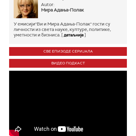
Autor:
Мира Адања-Полак
У емисији"Ви и Мира Адања-Полак" гости су
личности из света науке, културе, политике,
уметности и бизниса. [
]
детаљније
СВЕ ЕПИЗОДЕ СЕРИЈАЛА
ВИДЕО ПОДКАСТ