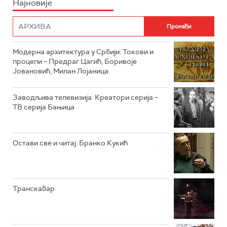
Најновије
РТС НАУКА
ФИЛМ
РТС ДРАМА
Модерна архитектура у Србији: Токови и
РТС ЖИВОТ
процепи – Предраг Цагић, Боривоје
Јовановић, Милан Лојаница
РТС КЛАСИКА
РТС КОЛО
Заводљива телевизија: Креатори серија –
ТВ серија Бањица
РТС ТРЕЗОР
РТС МУЗИКА
Остави све и читај: Бранко Кукић
РТС ПОЛЕТАРАЦ
Транскабар