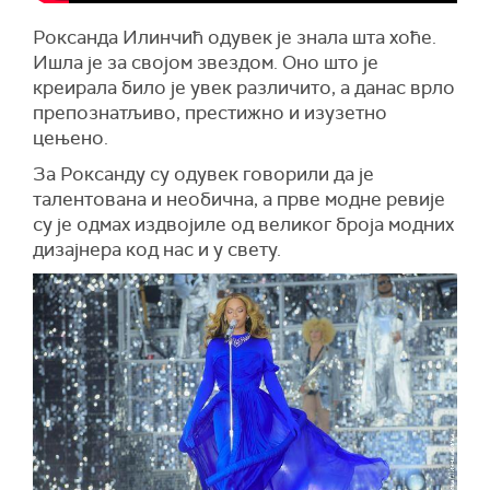
Роксанда Илинчић одувек је знала шта хоће.
Ишла је за својом звездом. Оно што је
креирала било је увек различито, а данас врло
препознатљиво, престижно и изузетно
цењено.
За Роксанду су одувек говорили да је
талентована и необична, а прве модне ревије
су је одмах издвојиле од великог броја модних
дизајнера код нас и у свету.