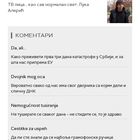
ТВ лица… као сав нормалан свет: Лука
Алерић
КОМЕНТАРИ
Da, ali...
Како преживети прва три дана катастрофе у Србији, и за
шта нас припрема ЕУ
Dvojnik mog oca
Вероватно свако од нас има свог двојника са којим дели и
сличну ДНК
Nemogućnost tusiranja
Не туширате се сваког дана – не стидите се, то је здраво
Cestitke za uspeh
Да ли сте знали да се најбоље грамофонске ручице