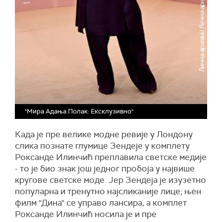
"Мира Адања Полак: Ексклузивно"
Када је пре велике модне ревије у Лондону
слика познате глумице Зендеје у комплету
Роксанде Илинчић преплавила светске медије
- то је био знак још једног пробоја у највише
кругове светске моде. Јер Зендеја је изузетно
популарна и тренутно најсликаније лице; њен
филм "Дина" се управо лансира, а комплет
Роксанде Илинчић носила је и пре