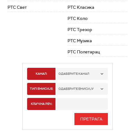
РТС Свет
РТС Класика
РТС Коло
РТС Трезор
РТС Музика
РТС Полетарац
КАНАЛ:
ОДАБЕРИТЕ КАНАЛ
РТС 1
ТИП ЕМИСИЈЕ:
ОДАБЕРИТЕ ЕМИСИЈУ
РТС 2
СПОРТ
КЉУЧНА РЕЧ:
РТС 3
СЕРИЈА
РТС СВЕТ
ИНФО