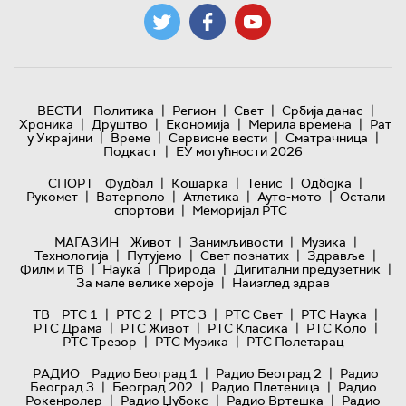
|
|
|
|
ВЕСТИ
Политика
Регион
Свет
Србија данас
|
|
|
|
Хроника
Друштво
Економија
Мерила времена
Рат
|
|
|
|
у Украјини
Време
Сервисне вести
Сматрачница
|
Подкаст
ЕУ могућности 2026
|
|
|
|
СПОРТ
Фудбал
Кошарка
Тенис
Одбојка
|
|
|
|
Рукомет
Ватерполо
Атлетика
Ауто-мото
Остали
|
спортови
Меморијал РТС
|
|
|
МАГАЗИН
Живот
Занимљивости
Музика
|
|
|
|
Технологијa
Путујемо
Свет познатих
Здравље
|
|
|
|
Филм и ТВ
Наука
Природа
Дигитални предузетник
|
За мале велике хероје
Наизглед здрав
|
|
|
|
|
ТВ
РТС 1
РТС 2
РТС 3
РТС Свет
РТС Наука
|
|
|
|
РТС Драма
РТС Живот
РТС Класика
РТС Коло
|
|
РТС Трезор
РТС Музика
РТС Полетарац
|
|
РАДИО
Радио Београд 1
Радио Београд 2
Радио
|
|
|
Београд 3
Београд 202
Радио Плетеница
Радио
|
|
|
Рокенролер
Радио Џубокс
Радио Вртешка
Радио