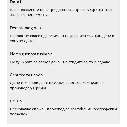
Da, ali...
Како преживети прва три дана катастрофе у Србији, и за
шта нас припрема ЕУ
Dvojnik mog oca
Вероватно свако од нас има свог двојника са којим дели и
сличну ДНК
Nemogućnost tusiranja
Не туширате се сваког дана – не стидите се, то је здраво
Cestitke za uspeh
Да ли сте знали да се најбоље грамофонске ручице
производе у Србији
Re: Eh...
Лесковачка спржа – производ са заштићеним географским
пореклом