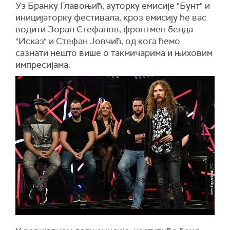
Уз Бранку Главоњић, ауторку емисије "Бунт" и
иницијаторку фестивала, кроз емисију ће вас
водити Зоран Стефанов, фронтмен бенда
"Исказ" и Стефан Јовчић, од кога ћемо
сазнати нешто више о такмичарима и њиховим
импресијама.