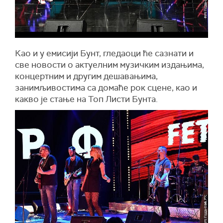
Као и у емисији Бунт, гледаоци ће сазнати и
све новости о актуелним музичким издањима,
концертним и другим дешавањима,
занимљивостима са домаће рок сцене, као и
какво је стање на Топ Листи Бунта.