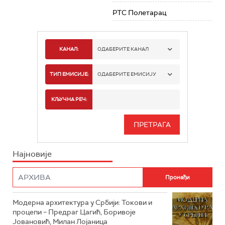
РТС Полетарац
КАНАЛ:
ОДАБЕРИТЕ КАНАЛ
РТС 1
ТИП ЕМИСИЈЕ:
ОДАБЕРИТЕ ЕМИСИЈУ
РТС 2
СПОРТ
КЉУЧНА РЕЧ:
РТС 3
СЕРИЈА
РТС СВЕТ
ИНФО
Најновије
РТС НАУКА
ФИЛМ
РТС ДРАМА
Модерна архитектура у Србији: Токови и
РТС ЖИВОТ
процепи – Предраг Цагић, Боривоје
Јовановић, Милан Лојаница
РТС КЛАСИКА