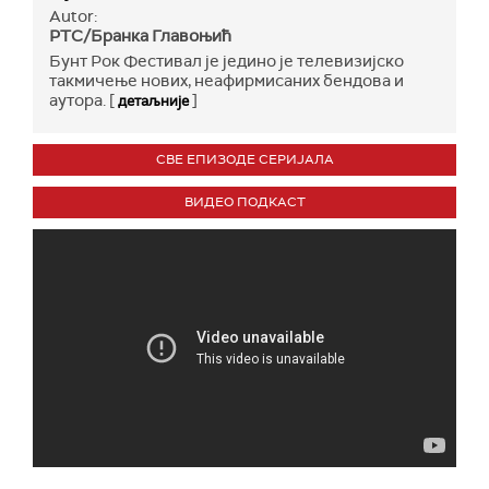
Autor:
РТС/Бранка Главоњић
Бунт Рок Фестивал је једино је телевизијско
такмичење нових, неафирмисаних бендова и
аутора. [
]
детаљније
СВЕ ЕПИЗОДЕ СЕРИЈАЛА
ВИДЕО ПОДКАСТ