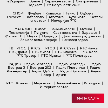
|
|
|
|
у Украјини
Време
Сервисне вести
Сматрачница
|
Подкаст
ЕУ могућности 2026
|
|
|
|
СПОРТ
Фудбал
Кошарка
Тенис
Одбојка
|
|
|
|
Рукомет
Ватерполо
Атлетика
Ауто-мото
Остали
|
спортови
Меморијал РТС
|
|
|
МАГАЗИН
Живот
Занимљивости
Музика
|
|
|
|
Технологијa
Путујемо
Свет познатих
Здравље
|
|
|
|
Филм и ТВ
Наука
Природа
Дигитални предузетник
|
За мале велике хероје
Наизглед здрав
|
|
|
|
|
ТВ
РТС 1
РТС 2
РТС 3
РТС Свет
РТС Наука
|
|
|
|
РТС Драма
РТС Живот
РТС Класика
РТС Коло
|
|
РТС Трезор
РТС Музика
РТС Полетарац
|
|
РАДИО
Радио Београд 1
Радио Београд 2
Радио
|
|
|
Београд 3
Београд 202
Радио Плетеница
Радио
|
|
|
Рокенролер
Радио Џубокс
Радио Вртешка
Радио
|
Џезер
Архив
|
|
|
|
РТС
Контакт
Маркетинг
Јавне набавке
Конкурси
Интернет портал
МАПА САЈТА