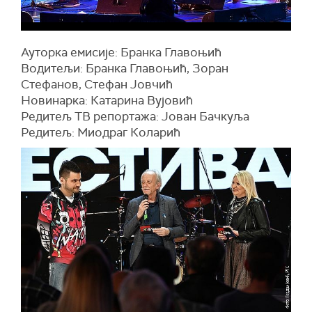
Ауторка емисије: Бранка Главоњић
Водитељи: Бранка Главоњић, Зоран
Стефанов, Стефан Јовчић
Новинарка: Катарина Вујовић
Редитељ ТВ репортажа: Јован Бачкуља
Редитељ: Миодраг Коларић