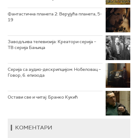
РТС КОЛО
Фантастична планета 2: Верујућа планета, 5-
19
РТС ТРЕЗОР
РТС МУЗИКА
Заводљива телевизија: Креатори серија –
ТВ серија Бањица
РТС ПОЛЕТАРАЦ
Серија са аудио-дескрипцијом: Нобеловац –
Говор, 6. епизода
Остави све и читај: Бранко Кукић
КОМЕНТАРИ