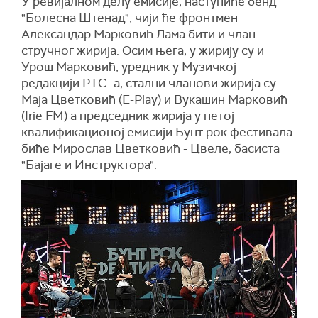
У ревијалном делу емисије, наступиће бенд
"Болесна Штенад", чији ће фронтмен
Александар Марковић Лама бити и члан
стручног жирија. Осим њега, у жирију су и
Урош Марковић, уредник у Музичкој
редакцији РТС- а, стални чланови жирија су
Маја Цветковић (E-Play) и Вукашин Марковић
(Irie FM) а председник жирија у петој
квалификационој емисији Бунт рок фестивала
биће Мирослав Цветковић - Цвеле, басиста
"Бајаге и Инструктора".