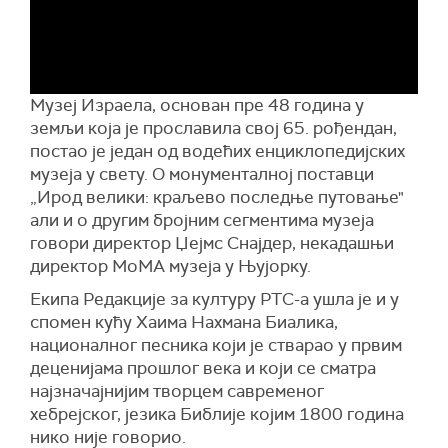
Музеј Израела, основан пре 48 година у
земљи која је прославила свој 65. рођендан,
постао је један од водећих енциклопедијских
музеја у свету. О монументалној поставци
„Ирод велики: краљево последње путовање"
али и о другим бројним сегментима музеја
говори директор Џејмс Снајдер, некадашњи
директор МоМА музеја у Њујорку.
Екипа Редакције за културу РТС-а ушла је и у
спомен кућу Хаима Нахмана Биалика,
националног песника који је стварао у првим
деценијама прошлог века и који се сматра
најзначајнијим творцем савременог
хебрејског, језика Библије којим 1800 година
нико није говорио.