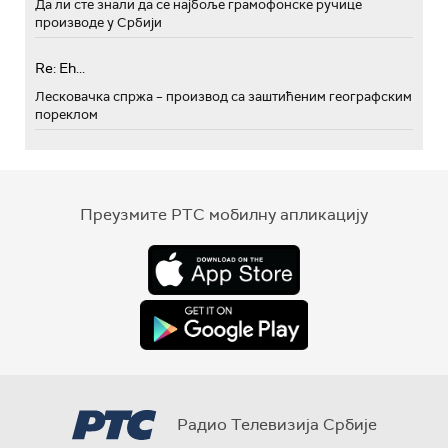
Да ли сте знали да се најбоље грамофонске ручице
производе у Србији
Re: Eh...
Лесковачка спржа – производ са заштићеним географским
пореклом
Преузмите РТС мобилну апликацију
Радио Телевизија Србије