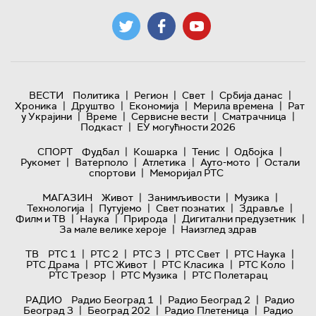
|
|
|
|
ВЕСТИ
Политика
Регион
Свет
Србија данас
|
|
|
|
Хроника
Друштво
Економија
Мерила времена
Рат
|
|
|
|
у Украјини
Време
Сервисне вести
Сматрачница
|
Подкаст
ЕУ могућности 2026
|
|
|
|
СПОРТ
Фудбал
Кошарка
Тенис
Одбојка
|
|
|
|
Рукомет
Ватерполо
Атлетика
Ауто-мото
Остали
|
спортови
Меморијал РТС
|
|
|
МАГАЗИН
Живот
Занимљивости
Музика
|
|
|
|
Технологијa
Путујемо
Свет познатих
Здравље
|
|
|
|
Филм и ТВ
Наука
Природа
Дигитални предузетник
|
За мале велике хероје
Наизглед здрав
|
|
|
|
|
ТВ
РТС 1
РТС 2
РТС 3
РТС Свет
РТС Наука
|
|
|
|
РТС Драма
РТС Живот
РТС Класика
РТС Коло
|
|
РТС Трезор
РТС Музика
РТС Полетарац
|
|
РАДИО
Радио Београд 1
Радио Београд 2
Радио
|
|
|
Београд 3
Београд 202
Радио Плетеница
Радио