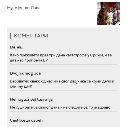
Муке једног Лава
КОМЕНТАРИ
Da, ali...
Како преживети прва три дана катастрофе у Србији, и за
шта нас припрема ЕУ
Dvojnik mog oca
Вероватно свако од нас има свог двојника са којим дели и
сличну ДНК
Nemogućnost tusiranja
Не туширате се сваког дана – не стидите се, то је здраво
Cestitke za uspeh