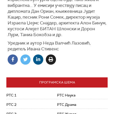
вибрантна... У емисији учествују писац и
дипломата Дан Ориан, књижевница Јудит
Кацир, песник Рони Сомек, директор музеја
Израела Џејмс Снајдер, архитекта Алон Бинум,
кустоси Алејет БИТАН Шлонски и Дорон
Лури, Таниа Бокобза и др.
Уредник и аутор Неда Валчић Лазовић,
редитељ Ивана Стивенс
ПРОГРАМСКА ШЕМА
РТС 1
РТС Наука
РТС 2
РТС Драма