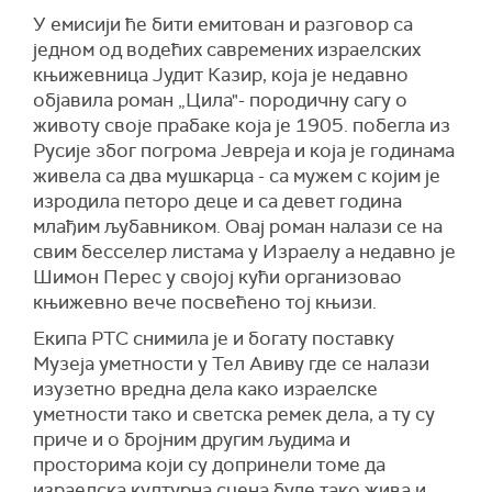
У емисији ће бити емитован и разговор са
једном од водећих савремених израелских
књижевница Јудит Казир, која је недавно
објавила роман „Цила"- породичну сагу о
животу своје прабаке која је 1905. побегла из
Русије због погрома Јевреја и која је годинама
живела са два мушкарца - са мужем с којим је
изродила петоро деце и са девет година
млађим љубавником. Овај роман налази се на
свим бесселер листама у Израелу а недавно је
Шимон Перес у својој кући организовао
књижевно вече посвећено тој књизи.
Екипа РТС снимила је и богату поставку
Музеја уметности у Тел Авиву где се налази
изузетно вредна дела како израелске
уметности тако и светска ремек дела, а ту су
приче и о бројним другим људима и
просторима који су допринели томе да
израелска културна сцена буде тако жива и