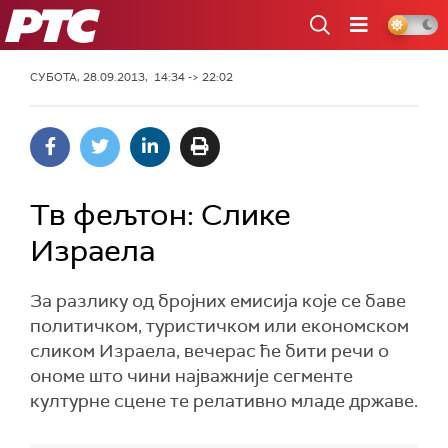
РТС
СУБОТА, 28.09.2013, 14:34 -> 22:02
Тв фељтон: Слике
Израела
За разлику од бројних емисија које се баве
политичком, туристичком или економском
сликом Израела, вечерас ће бити речи о
ономе што чини најважније сегменте
културне сцене те релативно младе државе.