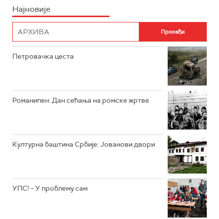
Најновије
РТС НАУКА
ФИЛМ
РТС ДРАМА
Петровачка цеста
РТС ЖИВОТ
РТС КЛАСИКА
РТС КОЛО
Романипен: Дан сећања на ромске жртве
РТС ТРЕЗОР
РТС МУЗИКА
Културна баштина Србије: Јованови двори
РТС ПОЛЕТАРАЦ
УПС! – У проблему сам