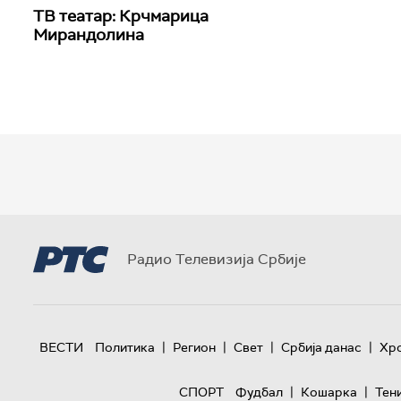
ТВ театар: Крчмарица
Мирандолина
Радио Телевизија Србије
|
|
|
|
ВЕСТИ
Политика
Регион
Свет
Србија данас
Хр
|
|
СПОРТ
Фудбал
Кошарка
Тен