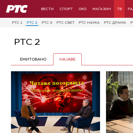
РТС
ВЕСТИ
СПОРТ
OKO
МАГАЗИН
ТВ
Р
РТС 1
РТС 2
РТС 3
РТС СВЕТ
РТС НАУКА
РТС ДРАМА
Р
РТС 2
ЕМИТОВАНО
НАЈАВЕ