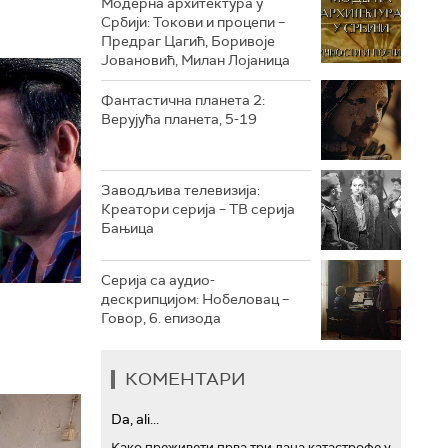
Модерна архитектура у
Србији: Токови и процепи –
Предраг Цагић, Боривоје
РТС ТРЕЗОР
Јовановић, Милан Лојаница
РТС МУЗИКА
Фантастична планета 2:
Верујућа планета, 5-19
РТС ПОЛЕТАРАЦ
Заводљива телевизија:
Креатори серија – ТВ серија
Бањица
Серија са аудио-
дескрипцијом: Нобеловац –
Говор, 6. епизода
КОМЕНТАРИ
Da, ali...
Како преживети прва три дана катастрофе у