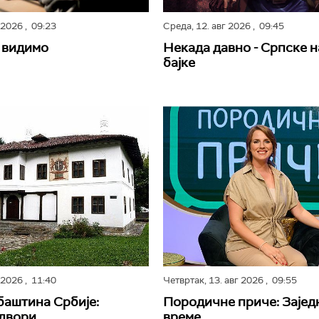
г 2026
, 09:23
Среда,
12. авг 2026
, 09:45
 видимо
Некада давно - Српске 
бајке
г 2026
, 11:40
Четвртак,
13. авг 2026
, 09:55
баштина Србије:
Породичне приче: Зајед
 двори
време