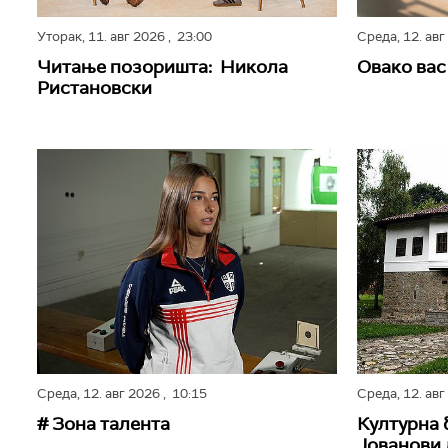
Уторак,
11. авг 2026
, 23:00
Среда,
12. ав
Читање позоришта: Никола
Овако вас
Ристановски
Среда,
12. авг 2026
, 10:15
Среда,
12. ав
# Зона талента
Културна 
Јованови