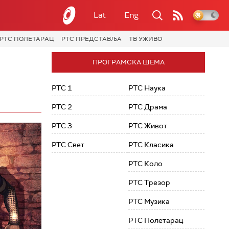
Lat
Eng
РТС ПОЛЕТАРАЦ
РТС ПРЕДСТАВЉА
ТВ УЖИВО
ПРОГРАМСКА ШЕМА
РТС 1
РТС Наука
РТС 2
РТС Драма
РТС 3
РТС Живот
РТС Свет
РТС Класика
РТС Коло
РТС Трезор
РТС Музика
РТС Полетарац