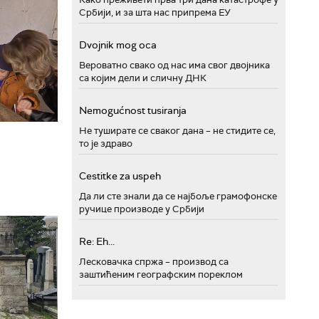
Србији, и за шта нас припрема ЕУ
Dvojnik mog oca
Вероватно свако од нас има свог двојника
са којим дели и сличну ДНК
Nemogućnost tusiranja
Не туширате се сваког дана – не стидите се,
то је здраво
Cestitke za uspeh
Да ли сте знали да се најбоље грамофонске
ручице производе у Србији
Re: Eh...
Лесковачка спржа – производ са
заштићеним географским пореклом