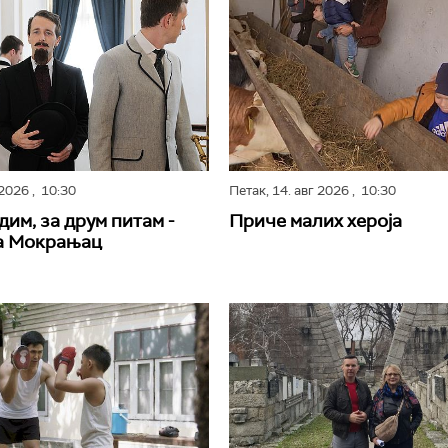
 2026
, 10:30
Петак,
14. авг 2026
, 10:30
дим, за друм питам -
Приче малих хероја
а Мокрањац