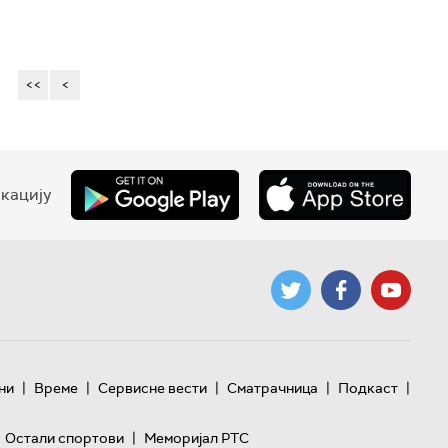
<<
<
кацију
|
|
|
|
|
ни
Време
Сервисне вести
Сматрачница
Подкаст
|
Остали спортови
Меморијал РТС