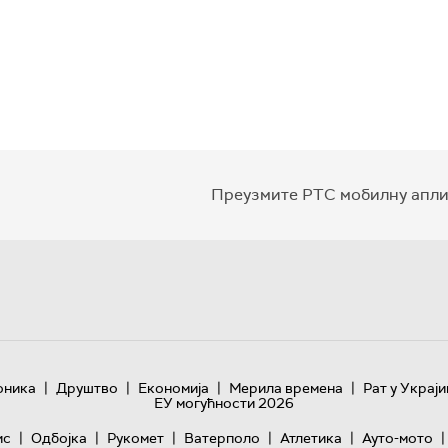
Преузмите РТС мобилну апли
|
|
|
|
оника
Друштво
Економија
Мерила времена
Рат у Украји
ЕУ могућности 2026
|
|
|
|
|
|
ис
Одбојка
Рукомет
Ватерполо
Атлетика
Ауто-мото