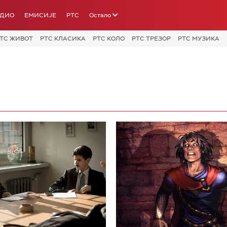
АДИО
ЕМИСИЈЕ
РТС
Остало
ТС ЖИВОТ
РТС КЛАСИКА
РТС КОЛО
РТС ТРЕЗОР
РТС МУЗИКА