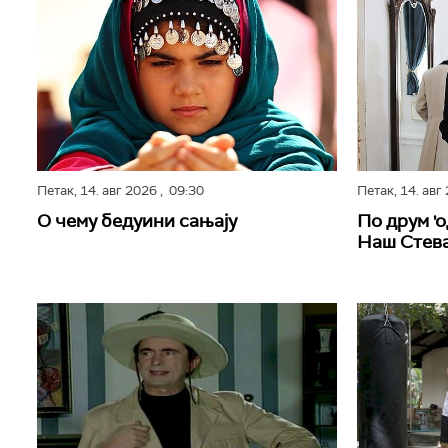
Петак,
14. авг 2026
, 09:30
Петак,
14. авг
О чему бедуини сањају
По друм 'о
Наш Стев