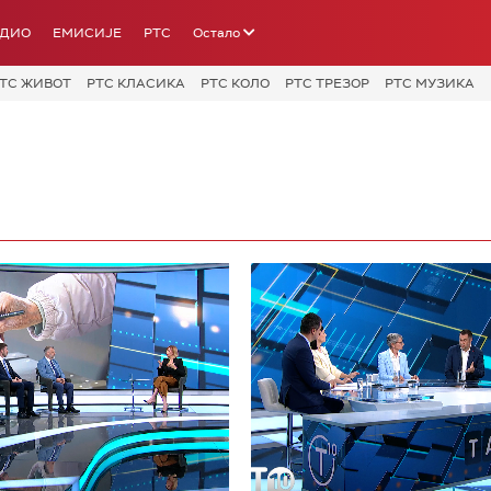
АДИО
ЕМИСИЈЕ
РТС
Остало
ТС ЖИВОТ
РТС КЛАСИКА
РТС КОЛО
РТС ТРЕЗОР
РТС МУЗИКА