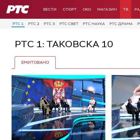
РТС
ВЕСТИ
СПОРТ
OKO
МАГАЗИН
ТВ
Р
РТС 1
РТС 2
РТС 3
РТС СВЕТ
РТС НАУКА
РТС ДРАМА
Р
РТС 1: ТАКОВСКА 10
ЕМИТОВАНО