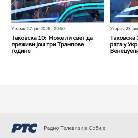
Уторак,
27. јан 2026
, 20:50
Уторак,
23. д
Таковска 10: Може ли свет да
Таковска 
преживи још три Трампове
рата у Укр
године
Венецуел
Радио Телевизија Србије