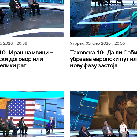
еб 2026
, 20:58
Уторак,
03. феб 2026
, 20:55
10: Иран на ивици –
Таковска 10: Да ли Срби
ки договор или
убрзава европски пут ил
елики рат
нову фазу застоја