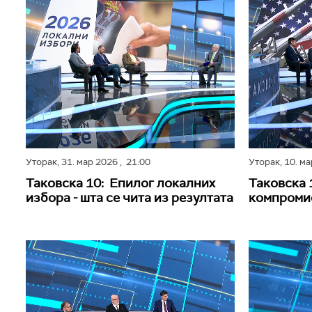
Уторак,
31. мар 2026
, 21:00
Уторак,
10. м
Таковска 10: Епилог локалних
Таковска 
избора - шта се чита из резултата
компромис