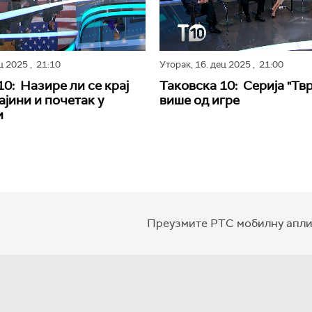
ец 2025
, 21:10
Уторак,
16. дец 2025
, 21:00
10: Назире ли се крај
Таковска 10: Серија "Твр
ајини и почетак у
више од игре
и
Преузмите РТС мобилну апли