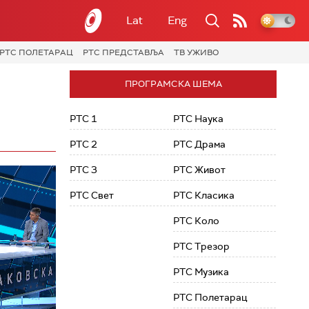
Lat
Eng
РТС ПОЛЕТАРАЦ
РТС ПРЕДСТАВЉА
ТВ УЖИВО
ПРОГРАМСКА ШЕМА
РТС 1
РТС Наука
РТС 2
РТС Драма
РТС 3
РТС Живот
РТС Свет
РТС Класика
РТС Коло
РТС Трезор
РТС Музика
РТС Полетарац