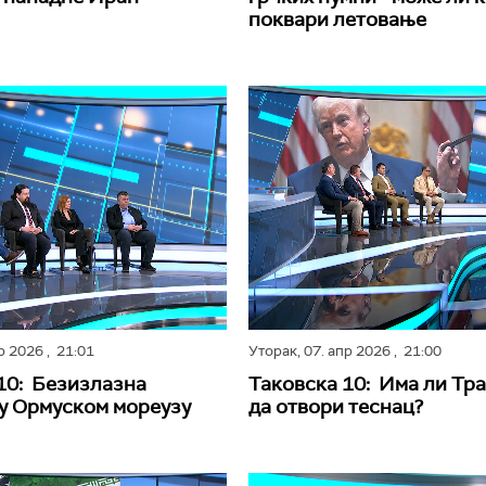
поквари летовање
пр 2026
, 21:01
Уторак,
07. апр 2026
, 21:00
10: Безизлазна
Таковска 10: Има ли Тр
 у Ормуском мореузу
да отвори теснац?