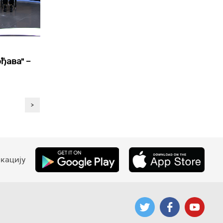
ђава" –
>
кацију