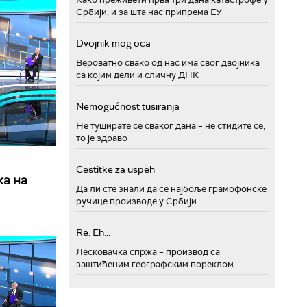
Србији, и за шта нас припрема ЕУ
Dvojnik mog oca
Вероватно свако од нас има свог двојника
са којим дели и сличну ДНК
Nemogućnost tusiranja
Не туширате се сваког дана – не стидите се,
то је здраво
Cestitke za uspeh
ка на
Да ли сте знали да се најбоље грамофонске
ручице производе у Србији
Re: Eh...
Лесковачка спржа – производ са
заштићеним географским пореклом