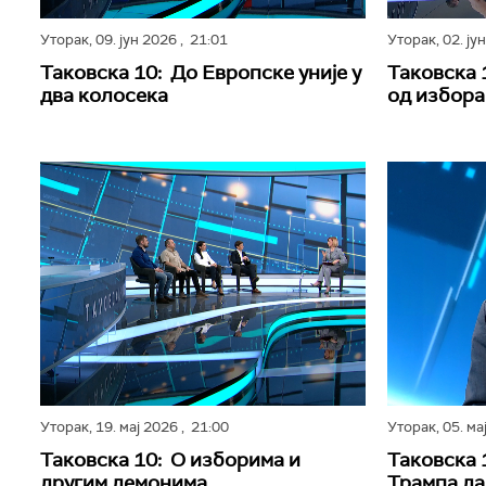
Уторак,
09. јун 2026
, 21:01
Уторак,
02. ју
Таковска 10: До Европске уније у
Таковска 
два колосека
од избора
Уторак,
19. мај 2026
, 21:00
Уторак,
05. ма
Таковска 10: О изборима и
Таковска 
другим демонима
Трампа да