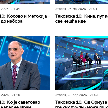
н 2026
, 21:04
Уторак,
26. мај 2026
, 21:04
10: Косово и Метохија –
Таковска 10: Кина, пут к
 до избора
све чешће иде
ј 2026
, 21:16
Уторак,
28. апр 2026
, 21:03
10: Ко је саветовао
Таковска 10: Од Ормуза
 нападне Иран
грчких пумпи - може ли 