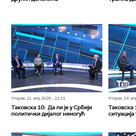
Уторак,
21. апр 2026
, 21:21
Уторак,
14. а
Таковска 10: Да ли је у Србији
Таковска 
политички дијалог немогућ
ситуација