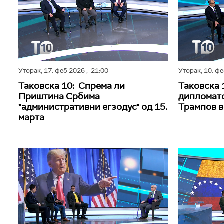
Уторак,
17. феб 2026
, 21:00
Уторак,
10. ф
Таковска 10: Спрема ли
Таковска 
Приштина Србима
дипломатс
"административни егзодус" од 15.
Трампов в
марта