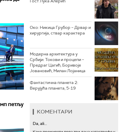
Гост Лука Алерић
РТС ТРЕЗОР
РТС МУЗИКА
Око: Никица Грубор – Дрвар и
хирургија, ствар карактера
РТС ПОЛЕТАРАЦ
Модерна архитектура у
Србији: Токови и процепи –
Предраг Цагић, Боривоје
Јовановић, Милан Лојаница
Фантастична планета 2:
Верујућа планета, 5-19
амп петљу
КОМЕНТАРИ
Da, ali...
Како преживети прва три дана катастрофе у