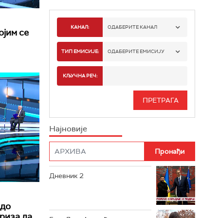
КАНАЛ:
ОДАБЕРИТЕ КАНАЛ
ојим се
РТС 1
ТИП ЕМИСИЈЕ:
ОДАБЕРИТЕ ЕМИСИЈУ
РТС 2
СПОРТ
КЉУЧНА РЕЧ:
РТС 3
СЕРИЈА
РТС СВЕТ
ИНФО
Најновије
РТС НАУКА
ФИЛМ
РТС ДРАМА
Дневник 2
РТС ЖИВОТ
РТС КЛАСИКА
 до
криза да
РТС КОЛО