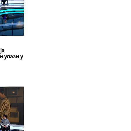
ја
и улази у