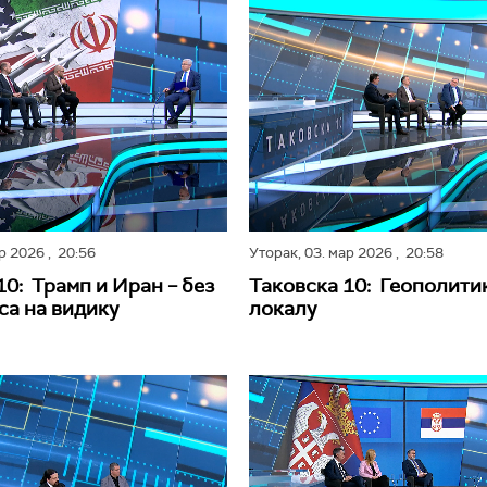
ар 2026
, 20:56
Уторак,
03. мар 2026
, 20:58
10: Трамп и Иран – без
Таковска 10: Геополити
а на видику
локалу