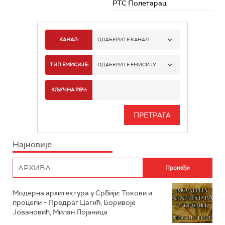
РТС Полетарац
КАНАЛ:
ОДАБЕРИТЕ КАНАЛ
РТС 1
ТИП ЕМИСИЈЕ:
ОДАБЕРИТЕ ЕМИСИЈУ
РТС 2
СПОРТ
КЉУЧНА РЕЧ:
РТС 3
СЕРИЈА
РТС СВЕТ
ИНФО
Најновије
РТС НАУКА
ФИЛМ
РТС ДРАМА
Модерна архитектура у Србији: Токови и
РТС ЖИВОТ
процепи – Предраг Цагић, Боривоје
Јовановић, Милан Лојаница
РТС КЛАСИКА