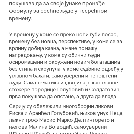
покушава да за своје јунаке пронађе
формулу за срећне људе у несрећном
времену.
У времену у коме се преко ноћи губи посао,
времену без новца, перспективе, у коме се за
врлину добија казна, а мане помажу
напредовању, у коме су обични људи
осиромашени и окружени новим богаташима
без стила и скрупула, у коме судбине одређују
углавном бахати, самоуверени и непоштени
људи. Сама тематика издвојила је као главне
стожере породице Голубовић и Солдатовић,
прва покушава да опстане, а друга да влада.
Серију су обележили многобројни ликови:
Риска и Аранђел Голубовић, њихов унук Неца,
лажни гроф Марио Марко Делтинторето и
његова Малина Војводић, самоуверени
Шћепан Шћекић и његова Заза, Деспот