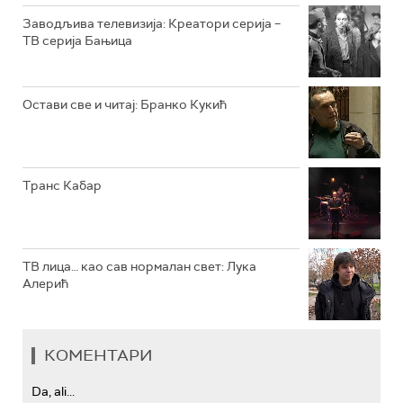
РТС КОЛО
Заводљива телевизија: Креатори серија –
ТВ серија Бањица
РТС ТРЕЗОР
РТС МУЗИКА
Остави све и читај: Бранко Кукић
РТС ПОЛЕТАРАЦ
Транс Кабар
ТВ лица… као сав нормалан свет: Лука
Алерић
КОМЕНТАРИ
Da, ali...