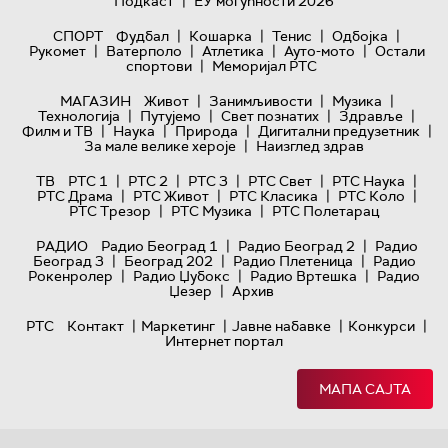
|
Подкаст
ЕУ могућности 2026
|
|
|
|
СПОРТ
Фудбал
Кошарка
Тенис
Одбојка
|
|
|
|
Рукомет
Ватерполо
Атлетика
Ауто-мото
Остали
|
спортови
Меморијал РТС
|
|
|
МАГАЗИН
Живот
Занимљивости
Музика
|
|
|
|
Технологијa
Путујемо
Свет познатих
Здравље
|
|
|
|
Филм и ТВ
Наука
Природа
Дигитални предузетник
|
За мале велике хероје
Наизглед здрав
|
|
|
|
|
ТВ
РТС 1
РТС 2
РТС 3
РТС Свет
РТС Наука
|
|
|
|
РТС Драма
РТС Живот
РТС Класика
РТС Коло
|
|
РТС Трезор
РТС Музика
РТС Полетарац
|
|
РАДИО
Радио Београд 1
Радио Београд 2
Радио
|
|
|
Београд 3
Београд 202
Радио Плетеница
Радио
|
|
|
Рокенролер
Радио Џубокс
Радио Вртешка
Радио
|
Џезер
Архив
|
|
|
|
РТС
Контакт
Маркетинг
Јавне набавке
Конкурси
Интернет портал
МАПА САЈТА