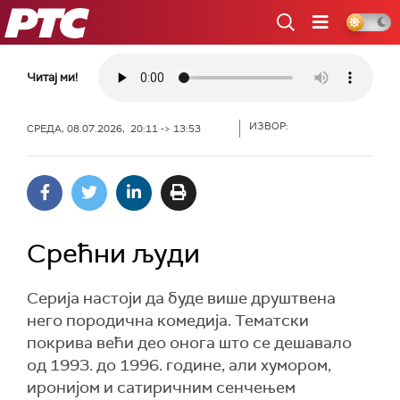
РТС
Читај ми!
ИЗВОР:
СРЕДА, 08.07.2026, 20:11 -> 13:53
Срећни људи
Серија настоји да буде више друштвена
него породична комедија. Тематски
покрива већи део онога што се дешавало
од 1993. до 1996. године, али хумором,
иронијом и сатиричним сенчењем