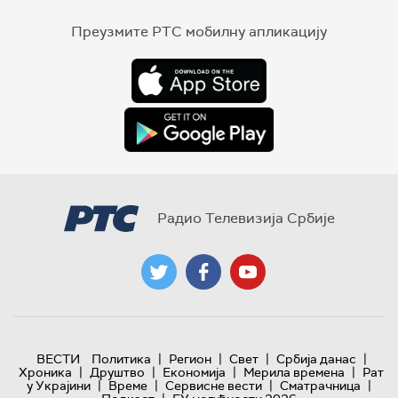
Преузмите РТС мобилну апликацију
Радио Телевизија Србије
|
|
|
|
ВЕСТИ
Политика
Регион
Свет
Србија данас
|
|
|
|
Хроника
Друштво
Економија
Мерила времена
Рат
|
|
|
|
у Украјини
Време
Сервисне вести
Сматрачница