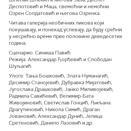
Деспотовић и Маца, свемоћни и немоћни
Озрен Солдатовић и његова Озренка.
Читава галерија необичних ликова који
покушавају, и понекад успевају, да буду срећни
у несрећно време прве половине деведесетих
година.
Сценарио: Синиша Павић
Режија: Александар Ђорђевић и Слободан
Шуљагић
Улоге: Тања Бошковић, Злата Нуманагић,
Десимир Станојевић, Дубравка Мијатовић,
Југослава Драшковић, Јанко Миливојевић,
Радмила Савићевић, Велимир-Бата
Живојиновић, Светислав Гонцић, Љиљана
Драгутиновић, Никола Симић, Драган
Јовановић, Александар Дунић, Јелица
Сретеновић, Данило Лазовић и др.