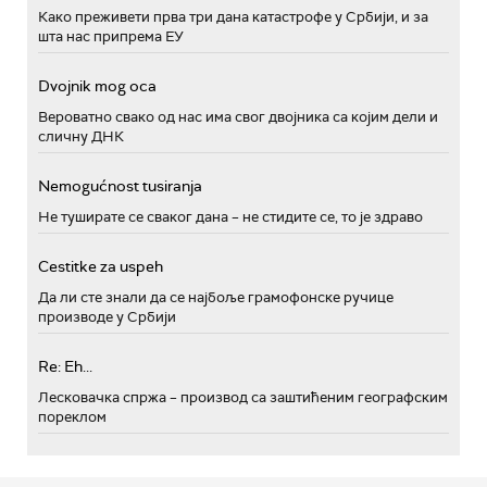
Како преживети прва три дана катастрофе у Србији, и за
шта нас припрема ЕУ
Dvojnik mog oca
Вероватно свако од нас има свог двојника са којим дели и
сличну ДНК
Nemogućnost tusiranja
Не туширате се сваког дана – не стидите се, то је здраво
Cestitke za uspeh
Да ли сте знали да се најбоље грамофонске ручице
производе у Србији
Re: Eh...
Лесковачка спржа – производ са заштићеним географским
пореклом