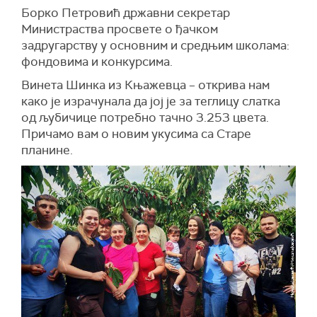
Борко Петровић државни секретар
Министраства просвете о ђачком
задругарству у основним и средњим школама:
фондовима и конкурсима.
Винета Шинка из Књажевца – открива нам
како је израчунала да јој је за теглицу слатка
од љубичице потребно тачно 3.253 цвета.
Причамо вам о новим укусима са Старе
планине.