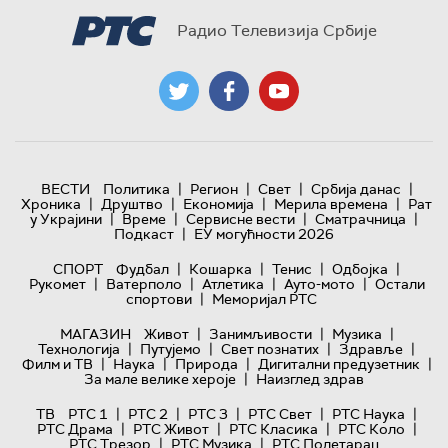
Радио Телевизија Србије
|
|
|
|
ВЕСТИ
Политика
Регион
Свет
Србија данас
|
|
|
|
Хроника
Друштво
Економија
Мерила времена
Рат
|
|
|
|
у Украјини
Време
Сервисне вести
Сматрачница
|
Подкаст
ЕУ могућности 2026
|
|
|
|
СПОРТ
Фудбал
Кошарка
Тенис
Одбојка
|
|
|
|
Рукомет
Ватерполо
Атлетика
Ауто-мото
Остали
|
спортови
Меморијал РТС
|
|
|
МАГАЗИН
Живот
Занимљивости
Музика
|
|
|
|
Технологијa
Путујемо
Свет познатих
Здравље
|
|
|
|
Филм и ТВ
Наука
Природа
Дигитални предузетник
|
За мале велике хероје
Наизглед здрав
|
|
|
|
|
ТВ
РТС 1
РТС 2
РТС 3
РТС Свет
РТС Наука
|
|
|
|
РТС Драма
РТС Живот
РТС Класика
РТС Коло
|
|
РТС Трезор
РТС Музика
РТС Полетарац