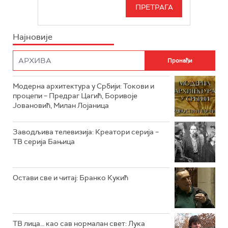
СЕРИЈА
РТС СВЕТ
ИНФО
Најновије
РТС НАУКА
ФИЛМ
РТС ДРАМА
Модерна архитектура у Србији: Токови и
РТС ЖИВОТ
процепи – Предраг Цагић, Боривоје
Јовановић, Милан Лојаница
РТС КЛАСИКА
РТС КОЛО
Заводљива телевизија: Креатори серија –
ТВ серија Бањица
РТС ТРЕЗОР
РТС МУЗИКА
Остави све и читај: Бранко Кукић
РТС ПОЛЕТАРАЦ
ТВ лица… као сав нормалан свет: Лука