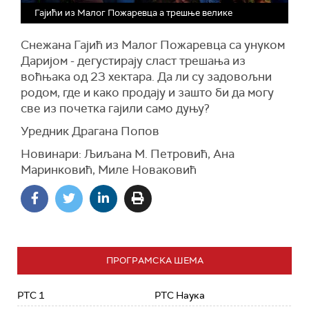
Гајићи из Малог Пожаревца а трешње велике
Снежана Гајић из Малог Пожаревца са унуком
Даријом - дегустирају сласт трешања из
воћњака од 23 хектара. Да ли су задовољни
родом, где и како продају и зашто би да могу
све из почетка гајили само дуњу?
Уредник Драгана Попов
Новинари: Љиљана М. Петровић, Ана
Маринковић, Миле Новаковић
ПРОГРАМСКА ШЕМА
РТС 1
РТС Наука