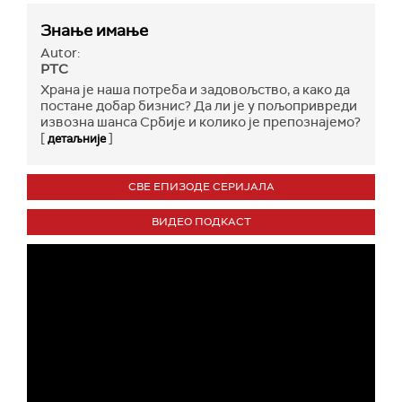
Знање имање
Autor:
РТС
Храна је наша потреба и задовољство, а како да
постане добар бизнис? Да ли је у пољопривреди
извозна шанса Србије и колико је препознајемо?
[
]
детаљније
СВЕ ЕПИЗОДЕ СЕРИЈАЛА
ВИДЕО ПОДКАСТ