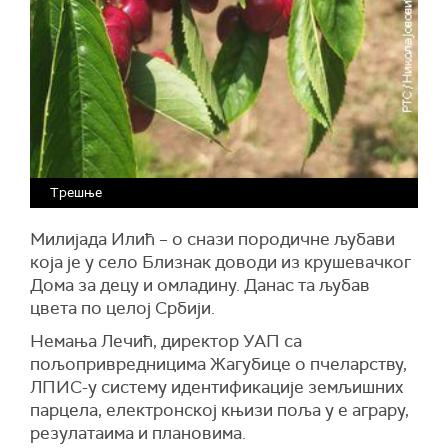
Трешње
Милијада Илић – о снази породичне љубави
која је у село Близнак доводи из крушевачког
Дома за децу и омладину. Данас та љубав
цвета по целој Србији.
Немања Лечић, директор УАП са
пољопривредницима Жагубице о пчеларству,
ЛПИС-у систему идентификације земљишних
парцела, електронској књизи поља у е аграру,
резулатаима и плановима.