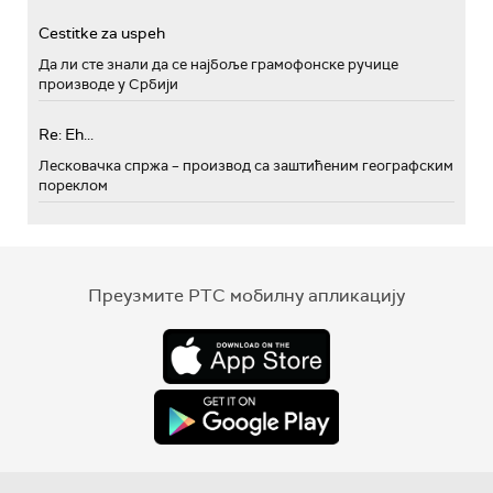
Cestitke za uspeh
Да ли сте знали да се најбоље грамофонске ручице
производе у Србији
Re: Eh...
Лесковачка спржа – производ са заштићеним географским
пореклом
Преузмите РТС мобилну апликацију