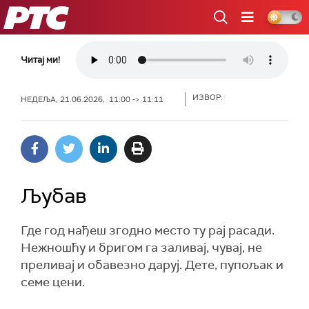
РТС
Читај ми!
ИЗВОР:
НЕДЕЉА, 21.06.2026, 11:00 -> 11:11
Љубав
Где год нађеш згодно место ту рај расади.
Нежношћу и бригом га заливај, чувај, не
преливај и обавезно даруј. Дете, пупољак и
семе цени.