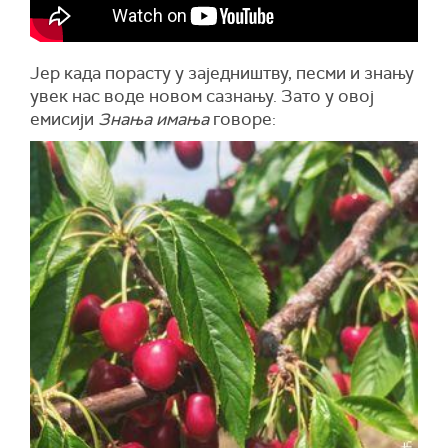
Јер када порасту у заједништву, песми и знању
увек нас воде новом сазнању. Зато у овој
емисији
Знања имања
говоре: