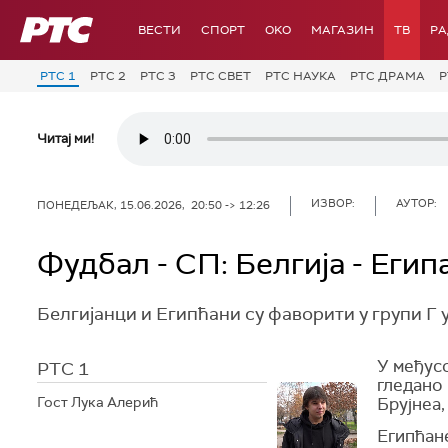
РТС
ВЕСТИ
СПОРТ
OKO
МАГАЗИН
ТВ
Р
РТС 1
РТС 2
РТС 3
РТС СВЕТ
РТС НАУКА
РТС ДРАМА
Р
Читај ми!
ИЗВОР:
АУТОР:
ПОНЕДЕЉАК, 15.06.2026, 20:50 -> 12:26
Фудбал - СП: Белгија - Егип
Белгијанци и Египћани су фаворити у групи Г 
У међус
РТС 1
гледано 
Гост Лука Алерић
Брујнеа,
Египћане