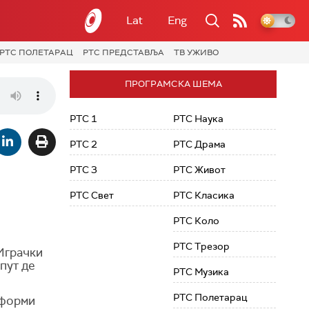
Lat
Eng
РТС ПОЛЕТАРАЦ
РТС ПРЕДСТАВЉА
ТВ УЖИВО
ПРОГРАМСКА ШЕМА
РТС 1
РТС Наука
РТС 2
РТС Драма
РТС 3
РТС Живот
РТС Свет
РТС Класика
РТС Коло
РТС Трезор
Играчки
опут де
РТС Музика
РТС Полетарац
 форми