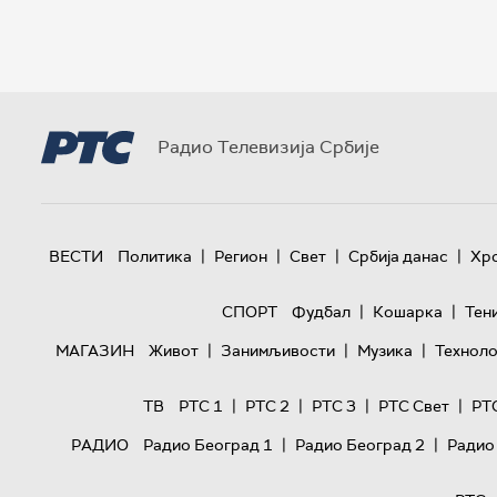
Радио Телевизија Србије
|
|
|
|
ВЕСТИ
Политика
Регион
Свет
Србија данас
Хр
|
|
СПОРТ
Фудбал
Кошарка
Тен
|
|
|
МАГАЗИН
Живот
Занимљивости
Музика
Техноло
|
|
|
|
ТВ
РТС 1
РТС 2
РТС 3
РТС Свет
РТ
|
|
РАДИО
Радио Београд 1
Радио Београд 2
Радио