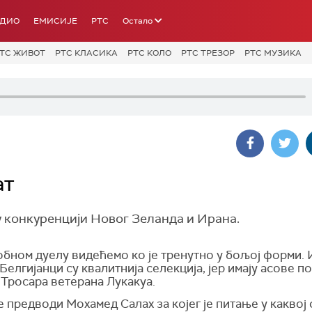
АДИО
ЕМИСИЈЕ
РТС
Остало
ТС ЖИВОТ
РТС КЛАСИКА
РТС КОЛО
РТС ТРЕЗОР
РТС МУЗИКА
ат
у конкуренцији Новог Зеланда и Ирана.
обном дуелу видећемо ко је тренутно у бољој форми. 
Белгијанци су квалитнија селекција, јер имају асове п
 Тросара ветерана Лукакуа.
 предводи Мохамед Салах за којег је питање у каквој