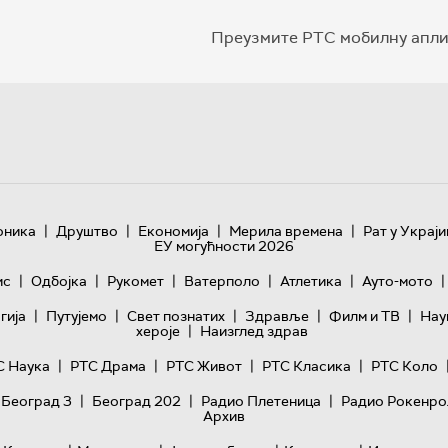
Преузмите РТС мобилну апли
|
|
|
|
оника
Друштво
Економија
Мерила времена
Рат у Украји
ЕУ могућности 2026
|
|
|
|
|
|
ис
Одбојка
Рукомет
Ватерполо
Атлетика
Ауто-мото
|
|
|
|
|
гијa
Путујемо
Свет познатих
Здравље
Филм и ТВ
Нау
|
хероје
Наизглед здрав
|
|
|
|
С Наука
РТС Драма
РТС Живот
РТС Класика
РТС Коло
|
|
|
 Београд 3
Београд 202
Радио Плетеница
Радио Рокенро
Архив