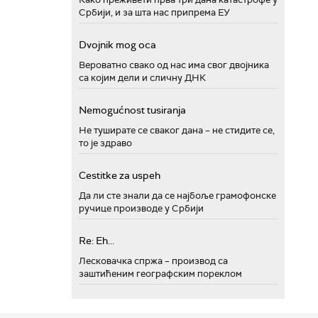
Србији, и за шта нас припрема ЕУ
Dvojnik mog oca
Вероватно свако од нас има свог двојника
са којим дели и сличну ДНК
Nemogućnost tusiranja
Не туширате се сваког дана – не стидите се,
то је здраво
Cestitke za uspeh
Да ли сте знали да се најбоље грамофонске
ручице производе у Србији
Re: Eh...
Лесковачка спржа – производ са
заштићеним географским пореклом