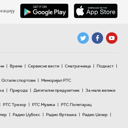
кацију
|
|
|
|
|
ни
Време
Сервисне вести
Сматрачница
Подкаст
|
Остали спортови
Меморијал РТС
|
|
|
ка
Природа
Дигитални предузетник
За мале велике
|
|
|
РТС Трезор
РТС Музика
РТС Полетарац
|
|
|
|
лер
Радио Џубокс
Радио Вртешка
Радио Џезер