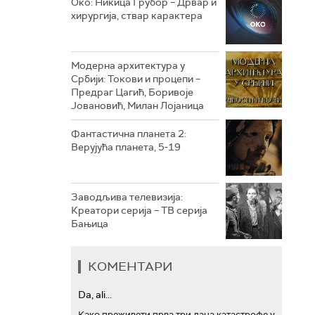
Око: Никица Грубор – Дрвар и
хирургија, ствар карактера
РТС ТРЕЗОР
РТС МУЗИКА
Модерна архитектура у
Србији: Токови и процепи –
РТС ПОЛЕТАРАЦ
Предраг Цагић, Боривоје
Јовановић, Милан Лојаница
Фантастична планета 2:
Верујућа планета, 5-19
Заводљива телевизија:
Креатори серија – ТВ серија
Бањица
КОМЕНТАРИ
Da, ali...
Како преживети прва три дана катастрофе у