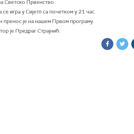
на Светско Првенство.
 се игра у Сијетл са почетком у 21 час.
н пренос је на нашем Првом програму.
ор је Предраг Страјнић.