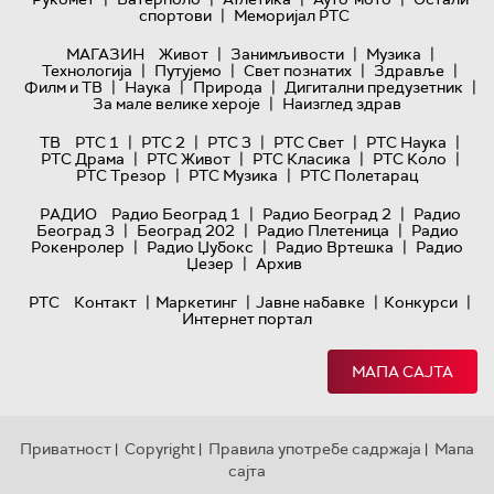
|
спортови
Меморијал РТС
|
|
|
МАГАЗИН
Живот
Занимљивости
Музика
|
|
|
|
Технологијa
Путујемо
Свет познатих
Здравље
|
|
|
|
Филм и ТВ
Наука
Природа
Дигитални предузетник
|
За мале велике хероје
Наизглед здрав
|
|
|
|
|
ТВ
РТС 1
РТС 2
РТС 3
РТС Свет
РТС Наука
|
|
|
|
РТС Драма
РТС Живот
РТС Класика
РТС Коло
|
|
РТС Трезор
РТС Музика
РТС Полетарац
|
|
РАДИО
Радио Београд 1
Радио Београд 2
Радио
|
|
|
Београд 3
Београд 202
Радио Плетеница
Радио
|
|
|
Рокенролер
Радио Џубокс
Радио Вртешка
Радио
|
Џезер
Архив
|
|
|
|
РТС
Контакт
Маркетинг
Јавне набавке
Конкурси
Интернет портал
МАПА САЈТА
Приватност
Copyright
Правила употребе садржаја
Мапа
|
|
|
сајта