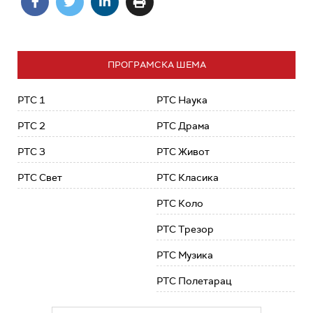
ПРОГРАМСКА ШЕМА
РТС 1
РТС Наука
РТС 2
РТС Драма
РТС 3
РТС Живот
РТС Свет
РТС Класика
РТС Коло
РТС Трезор
РТС Музика
РТС Полетарац