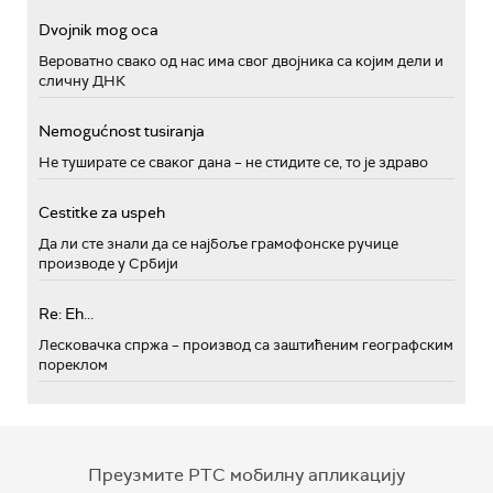
Dvojnik mog oca
Вероватно свако од нас има свог двојника са којим дели и
сличну ДНК
Nemogućnost tusiranja
Не туширате се сваког дана – не стидите се, то је здраво
Cestitke za uspeh
Да ли сте знали да се најбоље грамофонске ручице
производе у Србији
Re: Eh...
Лесковачка спржа – производ са заштићеним географским
пореклом
Преузмите РТС мобилну апликацију