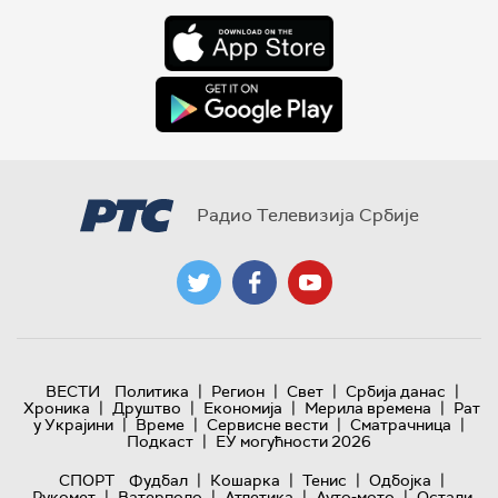
Радио Телевизија Србије
|
|
|
|
ВЕСТИ
Политика
Регион
Свет
Србија данас
|
|
|
|
Хроника
Друштво
Економија
Мерила времена
Рат
|
|
|
|
у Украјини
Време
Сервисне вести
Сматрачница
|
Подкаст
ЕУ могућности 2026
|
|
|
|
СПОРТ
Фудбал
Кошарка
Тенис
Одбојка
|
|
|
|
Рукомет
Ватерполо
Атлетика
Ауто-мото
Остали