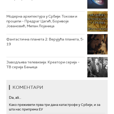
РТС ТРЕЗОР
РТС МУЗИКА
Модерна архитектура у Србији: Токови и
процепи – Предраг Цагић, Боривоје
РТС ПОЛЕТАРАЦ
Јовановић, Милан Лојаница
Фантастична планета 2: Верујућа планета, 5-
19
Заводљива телевизија: Креатори серија –
ТВ серија Бањица
КОМЕНТАРИ
Da, ali...
Како преживети прва три дана катастрофе у Србији, и за
шта нас припрема ЕУ