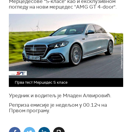
Мерцедесове "S-класе" као и ексклузивном
погледу на нови мерцедес "AMG GT 4-door".
Прва тест Мерцедес S класе
Уредник и водитељ је Младен Алвировић.
Реприза емисије је недељом у 00.12ч на
Првом програму.