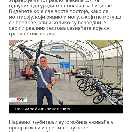
одлучила да уради тест носача за бицикле.
Видећете које све врсте постоје, како се
монтирају, који бицикли могу, а који не могу да
се превозе, али и колико су безбедни. У
серији реалних тестова сазнаћете које су
границе тих носача.
Носачи за бицикле на испиту
Наравно, љубитељи аутомобила уживаће у
првој вожњи и првом тесту нове