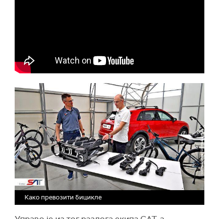
Како превозити бицикле
Управо је из тог разлога екипа САТ-а