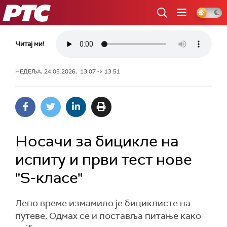
РТС
Читај ми!
НЕДЕЉА, 24.05.2026, 13:07 -> 13:51
Носачи за бицикле на
испиту и први тест нове
"S-класе"
Лепо време измамило је бициклисте на
путеве. Одмах се и поставља питање како