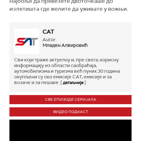
најбоље да превезете двоточкаше до
излетишта где желите да уживате у вожњи.
САТ
Autor:
Младен Алвировић
Сви који траже актуелну и, пре свега, корисну
информацију из области саобраћаја,
аутомобилизма и туризма већ пуних 30 година
окупљени су око емисије САТ, емисије и за
возаче и за пешаке. [
]
детаљније
СВЕ ЕПИЗОДЕ СЕРИЈАЛА
ВИДЕО ПОДКАСТ