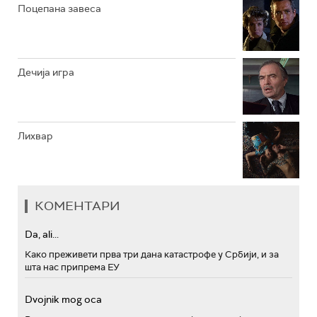
РТС МУЗИКА
Поцепана завеса
РТС ПОЛЕТАРАЦ
Дечија игра
Лихвар
КОМЕНТАРИ
Da, ali...
Како преживети прва три дана катастрофе у Србији, и за
шта нас припрема ЕУ
Dvojnik mog oca