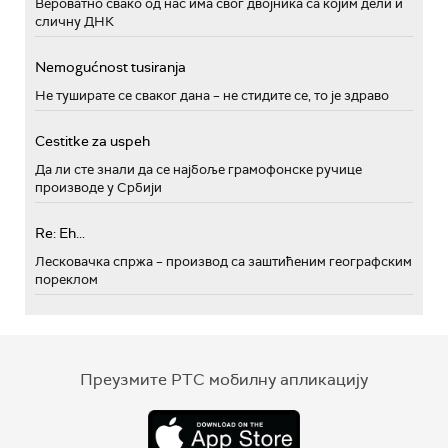
Вероватно свако од нас има свог двојника са којим дели и
сличну ДНК
Nemogućnost tusiranja
Не туширате се сваког дана – не стидите се, то је здраво
Cestitke za uspeh
Да ли сте знали да се најбоље грамофонске ручице
производе у Србији
Re: Eh...
Лесковачка спржа – производ са заштићеним географским
пореклом
Преузмите РТС мобилну апликацију