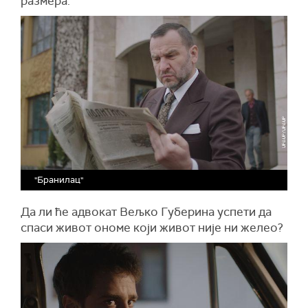
размера.
"Бранилац"
Да ли ће адвокат Вељко Губерина успети да
спаси живот ономе који живот није ни желео?