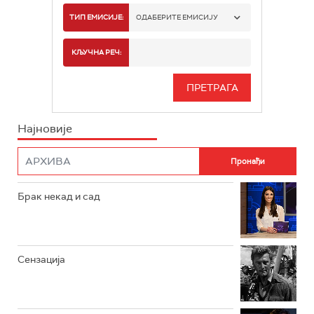
РТС 1
ТИП ЕМИСИЈЕ:
ОДАБЕРИТЕ ЕМИСИЈУ
РТС 2
СПОРТ
КЉУЧНА РЕЧ:
РТС 3
СЕРИЈА
РТС СВЕТ
ИНФО
Најновије
РТС НАУКА
ФИЛМ
РТС ДРАМА
Брак некад и сад
РТС ЖИВОТ
РТС КЛАСИКА
РТС КОЛО
Сензација
РТС ТРЕЗОР