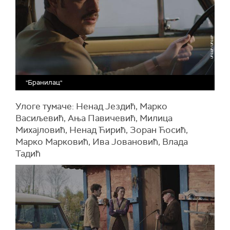
"Бранилац"
Улоге тумаче: Ненад Јездић, Марко
Васиљевић, Ања Павичевић, Милица
Михајловић, Ненад Ћирић, Зоран Ћосић,
Марко Марковић, Ива Јовановић, Влада
Тадић