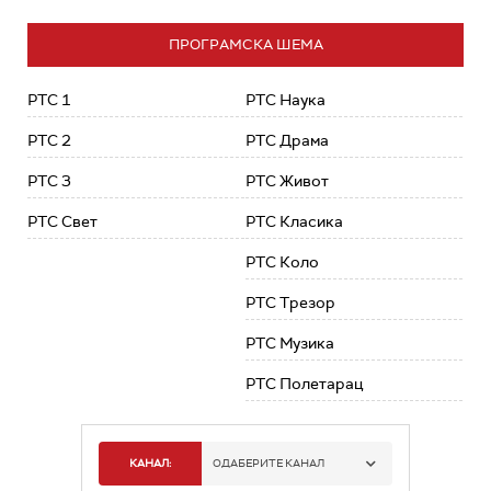
ПРОГРАМСКА ШЕМА
РТС 1
РТС Наука
РТС 2
РТС Драма
РТС 3
РТС Живот
РТС Свет
РТС Класика
РТС Коло
РТС Трезор
РТС Музика
РТС Полетарац
КАНАЛ:
ОДАБЕРИТЕ КАНАЛ