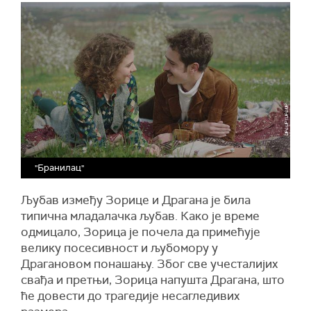
"Бранилац"
Љубав између Зорице и Драгана је била
типична младалачка љубав. Како је време
одмицало, Зорица је почела да примећује
велику посесивност и љубомору у
Драгановом понашању. Због све учесталијих
свађа и претњи, Зорица напушта Драгана, што
ће довести до трагедије несагледивих