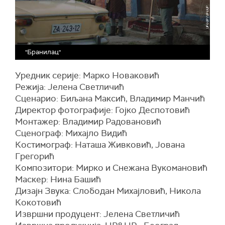
"Бранилац"
Уредник серије: Марко Новаковић
Режија: Јелена Светличић
Сценарио: Биљана Максић, Владимир Манчић
Директор фотографије: Гојко Деспотовић
Монтажер: Владимир Радовановић
Сценограф: Михајло Видић
Костимограф: Наташа Живковић, Јована
Грегорић
Композитори: Мирко и Снежана Вукомановић
Маскер: Нина Башић
Дизајн Звука: Слободан Михајловић, Никола
Кокотовић
Извршни продуцент: Јелена Светличић