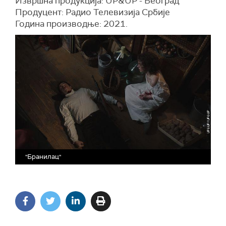
Извршна продукција: UP&UP - Београд
Продуцент: Радио Телевизија Србије
Година производње: 2021.
"Бранилац"