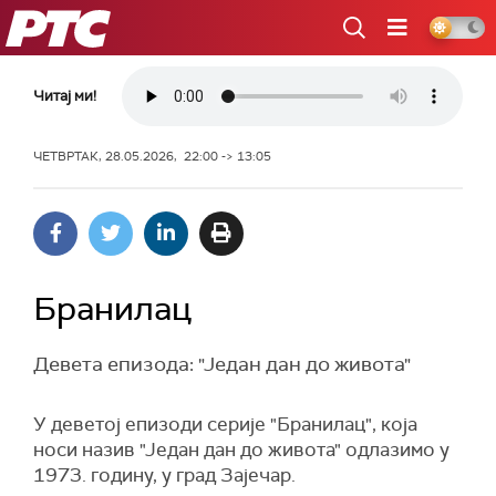
РТС
Читај ми!
ЧЕТВРТАК, 28.05.2026, 22:00 -> 13:05
Бранилац
Девета епизода: "Један дан до живота"
У деветој епизоди серије "Бранилац", која
носи назив "Један дан до живота" одлазимо у
1973. годину, у град Зајечар.