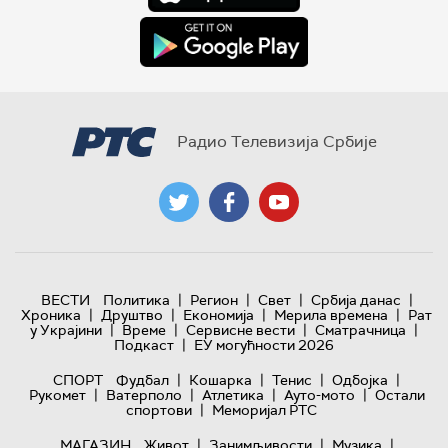
Радио Телевизија Србије
|
|
|
|
ВЕСТИ
Политика
Регион
Свет
Србија данас
|
|
|
|
Хроника
Друштво
Економија
Мерила времена
Рат
|
|
|
|
у Украјини
Време
Сервисне вести
Сматрачница
|
Подкаст
ЕУ могућности 2026
|
|
|
|
СПОРТ
Фудбал
Кошарка
Тенис
Одбојка
|
|
|
|
Рукомет
Ватерполо
Атлетика
Ауто-мото
Остали
|
спортови
Меморијал РТС
|
|
|
МАГАЗИН
Живот
Занимљивости
Музика