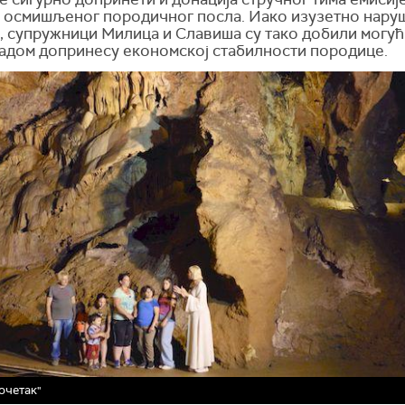
 осмишљеног породичног посла. Иако изузетно нару
, супружници Милица и Славиша су тако добили могућ
радом допринесу економској стабилности породице.
очетак"