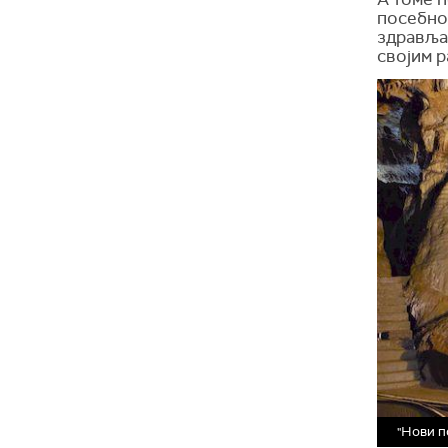
посебно
здравља
својим 
"Нови п