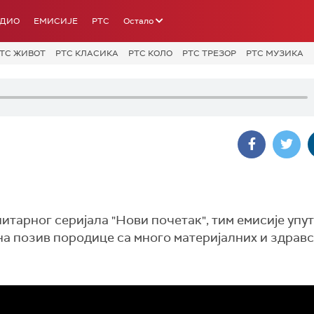
АДИО
ЕМИСИЈЕ
РТС
Остало
ТС ЖИВОТ
РТС КЛАСИКА
РТС КОЛО
РТС ТРЕЗОР
РТС МУЗИКА
тарног серијала "Нови почетак", тим емисије упут
на позив породице са много материјалних и здрав