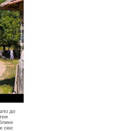
ошло до
утем
ублике
бе ове