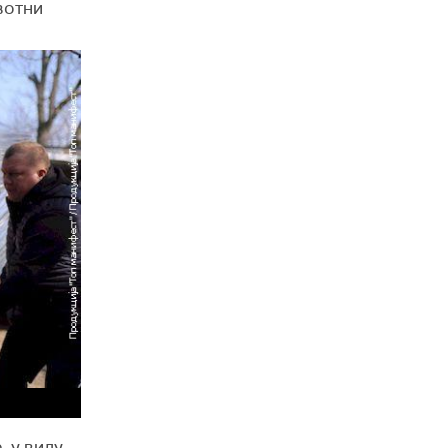
вотни
, у виду