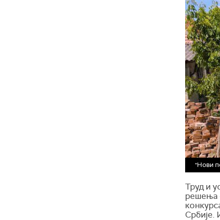
"Нови п
Труд и у
решења -
конкурс
Србије. 