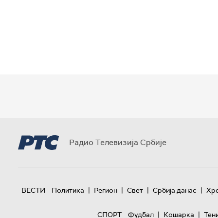
Радио Телевизија Србије
|
|
|
|
ВЕСТИ
Политика
Регион
Свет
Србија данас
Хр
|
|
СПОРТ
Фудбал
Кошарка
Тен