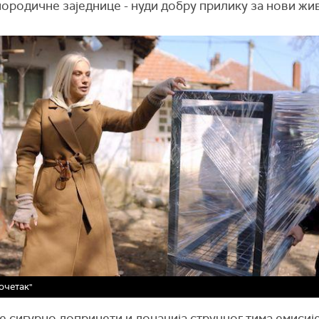
породичне заједнице - нуди добру прилику за нови жи
.
очетак"
е сигурно допринети и донација стручног тима емисије