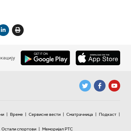
кацију
|
|
|
|
|
ни
Време
Сервисне вести
Сматрачница
Подкаст
|
Остали спортови
Меморијал РТС