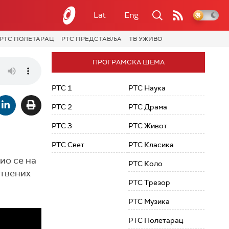
Lat
Eng
РТС ПОЛЕТАРАЦ
РТС ПРЕДСТАВЉА
ТВ УЖИВО
ПРОГРАМСКА ШЕМА
РТС 1
РТС Наука
РТС 2
РТС Драма
РТС 3
РТС Живот
РТС Свет
РТС Класика
ио се на
РТС Коло
ствених
РТС Трезор
РТС Музика
РТС Полетарац