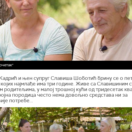
очетак"
Кадрић и њен супруг Славиша Шоботић брину се о пе
 којих најмлађе има три године. Живе са Славишиним 
 родитељима, у малој трошној кући од тридесетак ква
ојна породица често нема довољно средстава ни за
ије потребе...