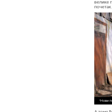
велике 
почетак
"Нови п
А томе ћ