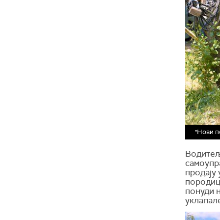
"Нови п
Водитељ
самоупра
продају 
породицу
понуди н
уклапале