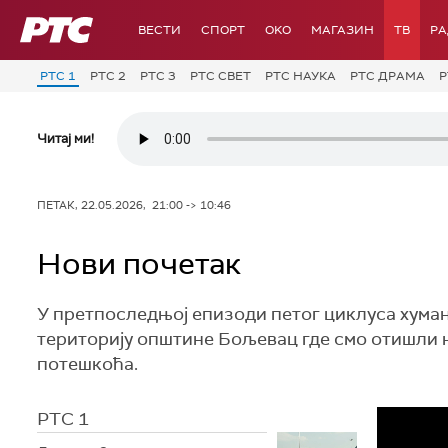
РТС
ВЕСТИ
СПОРТ
OKO
МАГАЗИН
ТВ
Р
РТС 1
РТС 2
РТС 3
РТС СВЕТ
РТС НАУКА
РТС ДРАМА
Р
Читај ми!
ПЕТАК, 22.05.2026, 21:00 -> 10:46
Нови почетак
У претпоследњој епизоди петог циклуса хумани
територију општине Бољевац где смо отишли 
потешкоћа.
РТС 1