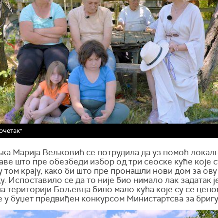
очетак"
ка Марија Вељковић се потрудила да уз помоћ локал
ве што пре обезбеди избор од три сеоске куће које с
у том крају, како би што пре пронашли нови дом за ову
. Испоставило се да то није био нимало лак задатак је
а територији Бољевца било мало кућа које су се цено
 у буџет предвиђен конкурсом Министартсва за бригу 