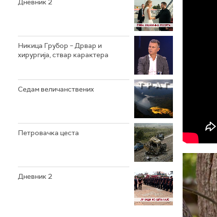
Дневник 2
Никица Грубор – Дрвар и
хирургија, ствар карактера
Седам величанствених
Петровачка цеста
Дневник 2