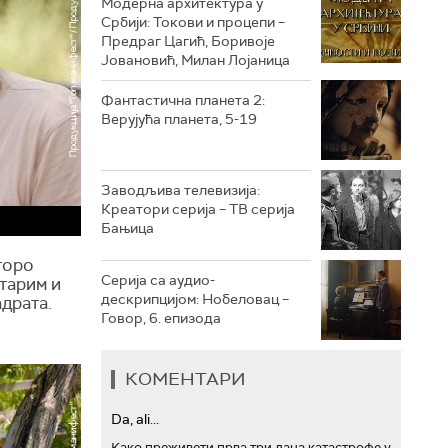
Модерна архитектура у
Србији: Токови и процепи –
Предраг Цагић, Боривоје
РТС ТРЕЗОР
Јовановић, Милан Лојаница
РТС МУЗИКА
Фантастична планета 2:
Верујућа планета, 5-19
РТС ПОЛЕТАРАЦ
Заводљива телевизија:
Креатори серија – ТВ серија
Бањица
торо
Серија са аудио-
старим и
дескрипцијом: Нобеловац –
драта.
Говор, 6. епизода
КОМЕНТАРИ
Da, ali...
Како преживети прва три дана катастрофе у