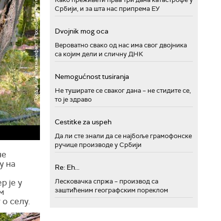
Србији, и за шта нас припрема ЕУ
Dvojnik mog oca
Вероватно свако од нас има свог двојника
са којим дели и сличну ДНК
Nemogućnost tusiranja
Не туширате се сваког дана – не стидите се,
то је здраво
Cestitke za uspeh
Да ли сте знали да се најбоље грамофонске
ручице производе у Србији
не
у на
Re: Eh...
Лесковачка спржа – производ са
р је у
заштићеним географским пореклом
м
о селу.