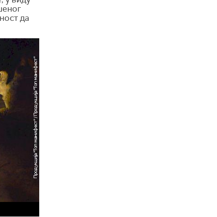
шеног
ност да