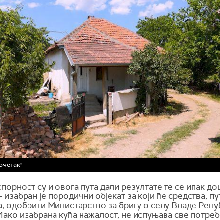
очетак"
спорност су и овога пута дали резултате те се ипак д
 изабран је породични објекат за који ће средства, п
а, одобрити Министарство за бригу о селу Владе Реп
Иако изабрана кућа нажалост, не испуњава све потре