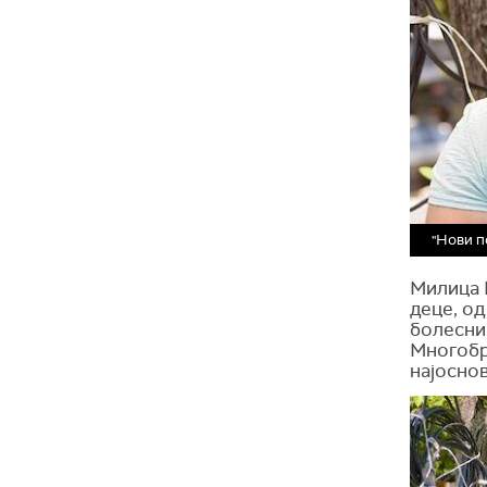
"Нови п
Милица 
деце, од
болесним
Многобр
најоснов