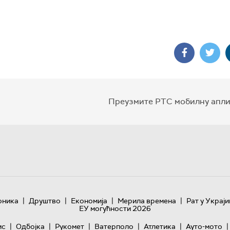
Преузмите РТС мобилну апли
|
|
|
|
оника
Друштво
Економија
Мерила времена
Рат у Украји
ЕУ могућности 2026
|
|
|
|
|
|
ис
Одбојка
Рукомет
Ватерполо
Атлетика
Ауто-мото