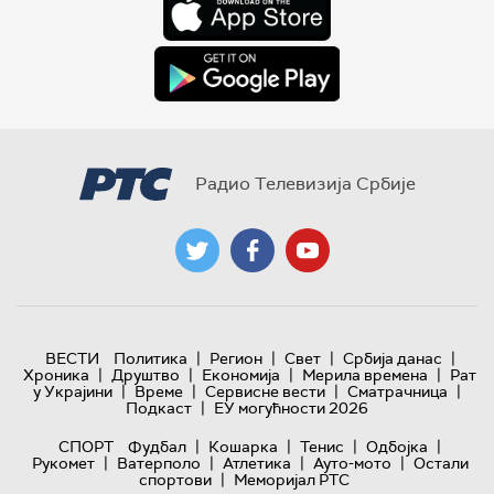
Радио Телевизија Србије
|
|
|
|
ВЕСТИ
Политика
Регион
Свет
Србија данас
|
|
|
|
Хроника
Друштво
Економија
Мерила времена
Рат
|
|
|
|
у Украјини
Време
Сервисне вести
Сматрачница
|
Подкаст
ЕУ могућности 2026
|
|
|
|
СПОРТ
Фудбал
Кошарка
Тенис
Одбојка
|
|
|
|
Рукомет
Ватерполо
Атлетика
Ауто-мото
Остали
|
спортови
Меморијал РТС