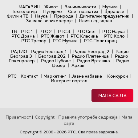
|
|
|
МАГАЗИН
Живот
Занимљивости
Музика
|
|
|
|
Технологијa
Путујемо
Свет познатих
Здравље
|
|
|
|
Филм и ТВ
Наука
Природа
Дигитални предузетник
|
За мале велике хероје
Наизглед здрав
|
|
|
|
|
ТВ
РТС 1
РТС 2
РТС 3
РТС Свет
РТС Наука
|
|
|
|
РТС Драма
РТС Живот
РТС Класика
РТС Коло
|
|
РТС Трезор
РТС Музика
РТС Полетарац
|
|
РАДИО
Радио Београд 1
Радио Београд 2
Радио
|
|
|
Београд 3
Београд 202
Радио Плетеница
Радио
|
|
|
Рокенролер
Радио Џубокс
Радио Вртешка
Радио
|
Џезер
Архив
|
|
|
|
РТС
Контакт
Маркетинг
Јавне набавке
Конкурси
Интернет портал
МАПА САЈТА
Приватност
Copyright
Правила употребе садржаја
Мапа
|
|
|
сајта
Copyright © 2008 - 2026 РТС. Сва права задржана.