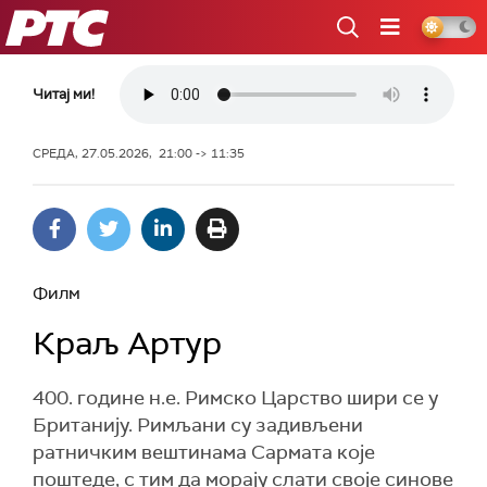
РТС
Читај ми!
СРЕДА, 27.05.2026, 21:00 -> 11:35
Филм
Краљ Артур
400. године н.е. Римско Царство шири се у
Британију. Римљани су задивљени
ратничким вештинама Сармата које
поштеде, с тим да морају слати своје синове