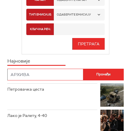
РТС 1
ТИП ЕМИСИЈЕ:
ОДАБЕРИТЕ ЕМИСИЈУ
РТС 2
СПОРТ
КЉУЧНА РЕЧ:
РТС 3
СЕРИЈА
РТС СВЕТ
ИНФО
Најновије
РТС НАУКА
ФИЛМ
РТС ДРАМА
Петровачка цеста
РТС ЖИВОТ
РТС КЛАСИКА
РТС КОЛО
Лако је Ралету, 4-40
РТС ТРЕЗОР