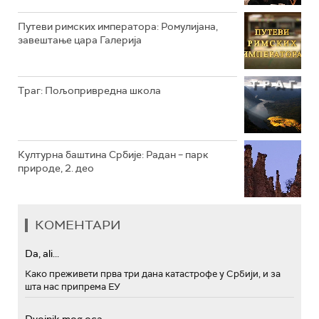
РТС МУЗИКА
Путеви римских императора: Ромулијана,
завештање цара Галерија
РТС ПОЛЕТАРАЦ
Траг: Пољопривредна школа
Културна баштина Србије: Радан – парк
природе, 2. део
КОМЕНТАРИ
Da, ali...
Како преживети прва три дана катастрофе у Србији, и за
шта нас припрема ЕУ
Dvojnik mog oca