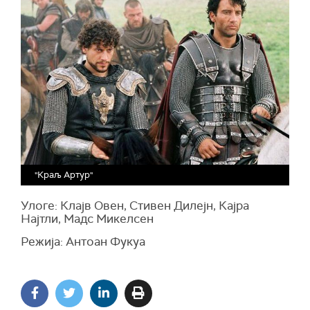
"Краљ Артур"
Улоге: Клајв Овен, Стивен Дилејн, Кајра
Најтли, Мадс Микелсен
Режија: Антоан Фукуа