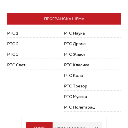
ПРОГРАМСКА ШЕМА
РТС 1
РТС Наука
РТС 2
РТС Драма
РТС 3
РТС Живот
РТС Свет
РТС Класика
РТС Коло
РТС Трезор
РТС Музика
РТС Полетарац
КАНАЛ:
ОДАБЕРИТЕ КАНАЛ