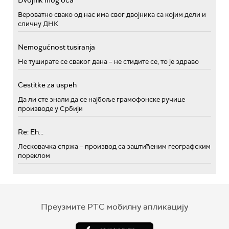
Вероватно свако од нас има свог двојника са којим дели и
сличну ДНК
Nemogućnost tusiranja
Не туширате се сваког дана – не стидите се, то је здраво
Cestitke za uspeh
Да ли сте знали да се најбоље грамофонске ручице
производе у Србији
Re: Eh...
Лесковачка спржа – производ са заштићеним географским
пореклом
Преузмите РТС мобилну апликацију