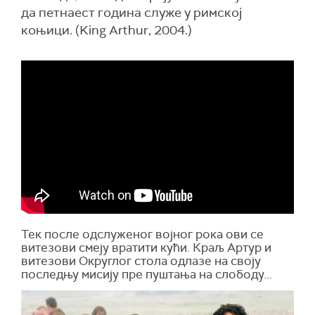
да петнаест година служе у римској
коњици. (King Arthur, 2004.)
Тек после одслуженог војног рока ови се
витезови смеју вратити кући. Краљ Артур и
витезови Округлог стола одлазе на своју
последњу мисију пре пуштања на слободу...