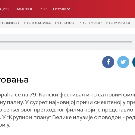
АДИО
ЕМИСИЈЕ
РТС
Остало
ТС ЖИВОТ
РТС КЛАСИКА
РТС КОЛО
РТС ТРЕЗОР
РТС МУЗИКА
утовања
раћа се на 79. Кански фестивал и то са новим фи
тну палму. У сусрет најновијој причи смештеној у п
 се његовог претходног филма који је представио
 У "Крупном плану" Велике илузије с поводом - ре
ију.