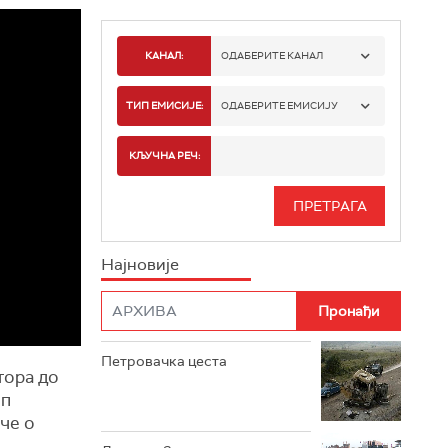
КАНАЛ:
ОДАБЕРИТЕ КАНАЛ
РТС 1
ТИП ЕМИСИЈЕ:
ОДАБЕРИТЕ ЕМИСИЈУ
РТС 2
СПОРТ
КЉУЧНА РЕЧ:
РТС 3
СЕРИЈА
РТС СВЕТ
ИНФО
Најновије
РТС НАУКА
ФИЛМ
РТС ДРАМА
Петровачка цеста
РТС ЖИВОТ
тора до
оп
РТС КЛАСИКА
иче о
РТС КОЛО