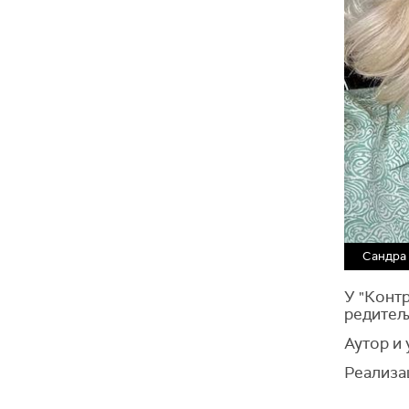
Сандра 
У "Контр
редитељ
Аутор и
Реализа