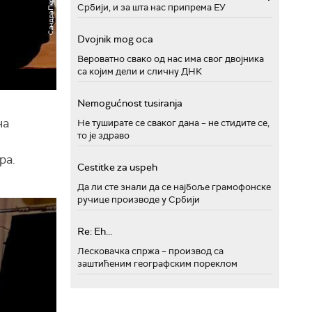
Србији, и за шта нас припрема ЕУ
Dvojnik mog oca
Вероватно свако од нас има свог двојника
са којим дели и сличну ДНК
Nemogućnost tusiranja
на
Не туширате се сваког дана – не стидите се,
то је здраво
ра.
Cestitke za uspeh
Да ли сте знали да се најбоље грамофонске
ручице производе у Србији
Re: Eh...
Лесковачка спржа – производ са
заштићеним географским пореклом