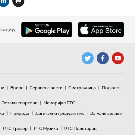
кацију
|
|
|
|
|
ни
Време
Сервисне вести
Сматрачница
Подкаст
|
Остали спортови
Меморијал РТС
|
|
|
ка
Природа
Дигитални предузетник
За мале велике
|
|
|
РТС Трезор
РТС Музика
РТС Полетарац