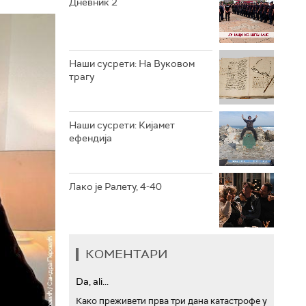
Дневник 2
РТС ТРЕЗОР
РТС МУЗИКА
Наши сусрети: На Вуковом
трагу
РТС ПОЛЕТАРАЦ
Наши сусрети: Кијамет
ефендија
Лако је Ралету, 4-40
КОМЕНТАРИ
Da, ali...
Како преживети прва три дана катастрофе у