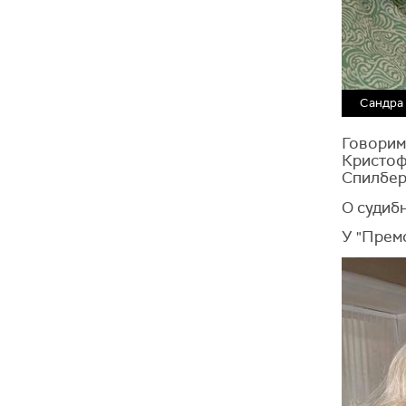
Сандра
Говорим
Кристоф
Спилбер
О судибн
У "Премо