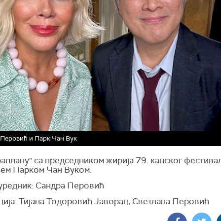
Перовић и Парк Чан Вук
аплану" са председником жирија 79. канског фестивал
ем Парком Чан Вуком.
 уредник: Сандра Перовић
ција: Тијана Тодоровић Јаворац, Светлана Перовић