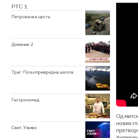
РТС 1
Петровачка цеста
Дневник 2
Траг: Пољопривредна школа
Гастрономад
Од митск
нових гл
Свет. Уживо
претвори
филмови