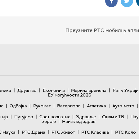
Преузмите РТС мобилну апли
|
|
|
|
оника
Друштво
Економија
Мерила времена
Рат у Украји
ЕУ могућности 2026
|
|
|
|
|
|
ис
Одбојка
Рукомет
Ватерполо
Атлетика
Ауто-мото
|
|
|
|
|
гијa
Путујемо
Свет познатих
Здравље
Филм и ТВ
Нау
|
хероје
Наизглед здрав
|
|
|
|
С Наука
РТС Драма
РТС Живот
РТС Класика
РТС Коло