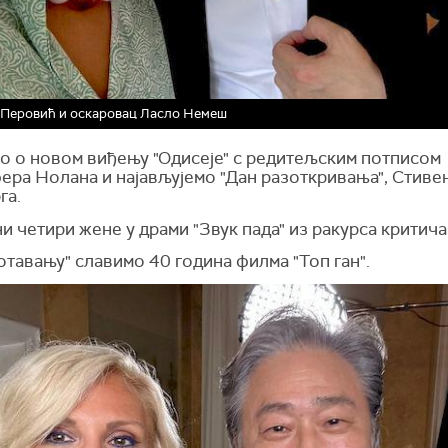
 Перовић и оскаровац Ласло Немеш
о о новом виђењу "Одисеје" с редитељским потписом
ера Нолана и најављујемо "Дан разоткривања", Стиве
га.
и четири жене у драми "Звук пада" из ракурса критича
тавању" славимо 40 година филма "Топ ган".