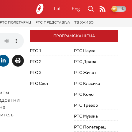
Lat
Eng
РТС ПОЛЕТАРАЦ
РТС ПРЕДСТАВЉА
ТВ УЖИВО
ПРОГРАМСКА ШЕМА
РТС 1
РТС Наука
РТС 2
РТС Драма
РТС 3
РТС Живот
РТС Свет
РТС Класика
лмом
РТС Коло
редратни
РТС Трезор
 на
дитељ
РТС Музика
РТС Полетарац