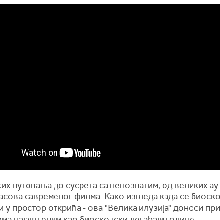
их путовања до сусрета са непознатим, од великих ау
асова савременог филма. Како изгледа када се биоск
 у простор открића - ова "Велика илузија" доноси пр
ма најављеним као биоскопски догађаји године.