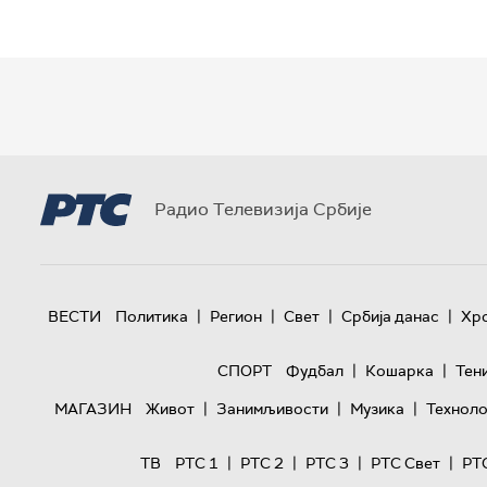
Радио Телевизија Србије
|
|
|
|
ВЕСТИ
Политика
Регион
Свет
Србија данас
Хр
|
|
СПОРТ
Фудбал
Кошарка
Тен
|
|
|
МАГАЗИН
Живот
Занимљивости
Музика
Техноло
|
|
|
|
ТВ
РТС 1
РТС 2
РТС 3
РТС Свет
РТ