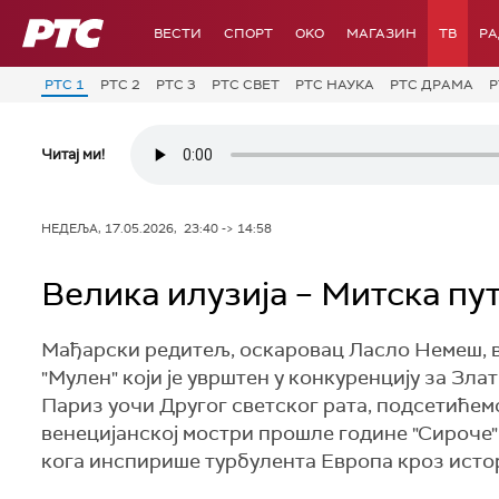
РТС
ВЕСТИ
СПОРТ
OKO
МАГАЗИН
ТВ
Р
РТС 1
РТС 2
РТС 3
РТС СВЕТ
РТС НАУКА
РТС ДРАМА
Р
Читај ми!
НЕДЕЉА, 17.05.2026, 23:40 -> 14:58
Велика илузија – Митска п
Мађарски редитељ, оскаровац Ласло Немеш, в
"Мулен" који је уврштен у конкуренцију за Зла
Париз уочи Другог светског рата, подсетићемо
венецијанској мостри прошле године "Сироче".
кога инспирише турбулента Европа кроз истор