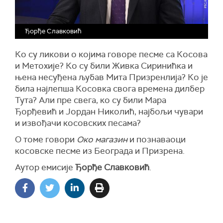
Ђорђе Славковић
Ко су ликови о којима говоре песме са Косова
и Метохије? Ко су били Живка Сиринићка и
њена несуђена љубав Мита Призренлија? Ко је
била најлепша Косовка свога времена дилбер
Тута? Али пре свега, ко су били Мара
Ђорђевић и Јордан Николић, најбољи чувари
и извођачи косовских песама?
О томе говори
Око магазин
и познаваоци
косовске песме из Београда и Призрена.
Аутор емисије
Ђорђе Славковић
.