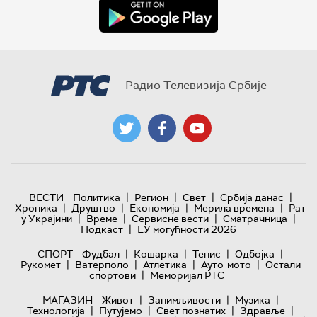
Радио Телевизија Србије
|
|
|
|
ВЕСТИ
Политика
Регион
Свет
Србија данас
|
|
|
|
Хроника
Друштво
Економија
Мерила времена
Рат
|
|
|
|
у Украјини
Време
Сервисне вести
Сматрачница
|
Подкаст
ЕУ могућности 2026
|
|
|
|
СПОРТ
Фудбал
Кошарка
Тенис
Одбојка
|
|
|
|
Рукомет
Ватерполо
Атлетика
Ауто-мото
Остали
|
спортови
Меморијал РТС
|
|
|
МАГАЗИН
Живот
Занимљивости
Музика
|
|
|
|
Технологијa
Путујемо
Свет познатих
Здравље