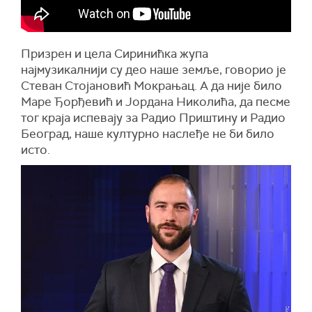
Призрен и цела Сиринићка жупа
најмузикалнији су део наше земље, говорио је
Стеван Стојановић Мокрањац. А да није било
Маре Ђорђевић и Јордана Николића, да песме
тог краја испевају за Радио Приштину и Радио
Београд, наше културно наслеђе не би било
исто.