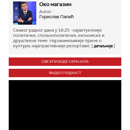
Око магазин
Autor:
Горислав Папић
Сваког радног дана у 18:25 - најактуелније
политичке, спољнополитичке, економске и
друштвене теме. Најзанимљивије приче о
култури, најатрактивније репортаже. [
]
детаљније
СВЕ ЕПИЗОДЕ СЕРИЈАЛА
ВИДЕО ПОДКАСТ