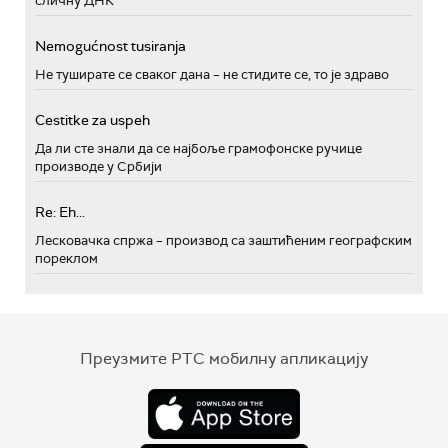
сличну ДНК
Nemogućnost tusiranja
Не туширате се сваког дана – не стидите се, то је здраво
Cestitke za uspeh
Да ли сте знали да се најбоље грамофонске ручице
производе у Србији
Re: Eh...
Лесковачка спржа – производ са заштићеним географским
пореклом
Преузмите РТС мобилну апликацију