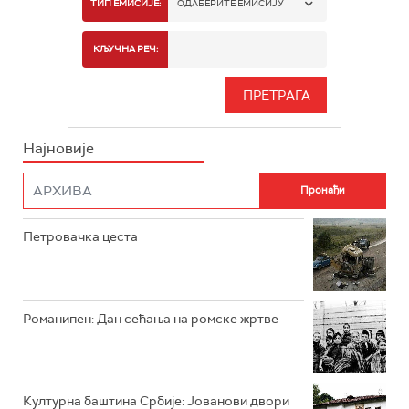
РТС 1
ТИП ЕМИСИЈЕ:
ОДАБЕРИТЕ ЕМИСИЈУ
РТС 2
СПОРТ
КЉУЧНА РЕЧ:
РТС 3
СЕРИЈА
РТС СВЕТ
ИНФО
Најновије
РТС НАУКА
ФИЛМ
РТС ДРАМА
Петровачка цеста
РТС ЖИВОТ
РТС КЛАСИКА
РТС КОЛО
Романипен: Дан сећања на ромске жртве
РТС ТРЕЗОР
РТС МУЗИКА
Културна баштина Србије: Јованови двори