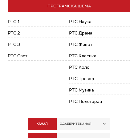
ПРОГРАМСКА ШЕМА
РТС 1
РТС Наука
РТС 2
РТС Драма
РТС 3
РТС Живот
РТС Свет
РТС Класика
РТС Коло
РТС Трезор
РТС Музика
РТС Полетарац
КАНАЛ:
ОДАБЕРИТЕ КАНАЛ