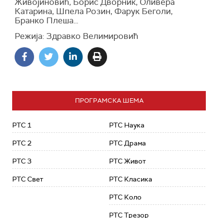
Живојиновић, Борис Дворник, Оливера
Катарина, Шпела Розин, Фарук Беголи,
Бранко Плеша…
Режија: Здравко Велимировић
ПРОГРАМСКА ШЕМА
РТС 1
РТС Наука
РТС 2
РТС Драма
РТС 3
РТС Живот
РТС Свет
РТС Класика
РТС Коло
РТС Трезор