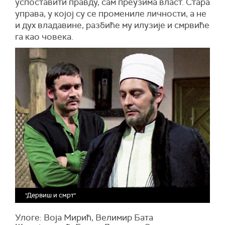
успоставити правду, сам преузима власт.
Стара
управа, у којој су се промениле личности, а не
и дух владавине, разбиће му илузије и смрвиће
га као човека.
"Дервиш и смрт"
Улоге: Воја Мирић, Велимир Бата