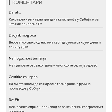
КОМЕНТАРИ
Da, ali...
Како преживети прва три дана катастрофе у Србији, и за
шта нас припрема ЕУ
Dvojnik mog oca
Вероватно свако од нас има свог двојника са којим дели и
сличну ДНК
Nemogućnost tusiranja
Не туширате се сваког дана – не стидите се, то је здраво
Cestitke za uspeh
Да ли сте знали да се најбоље грамофонске ручице
производе у Србији
Re: Eh...
Лесковачка спржа – производ са заштићеним географским
пореклом