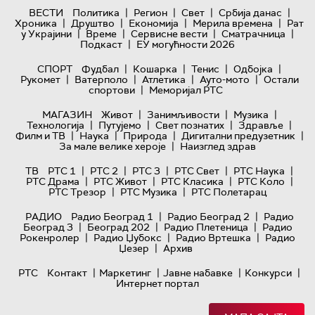
|
|
|
|
ВЕСТИ
Политика
Регион
Свет
Србија данас
|
|
|
|
Хроника
Друштво
Економија
Мерила времена
Рат
|
|
|
|
у Украјини
Време
Сервисне вести
Сматрачница
|
Подкаст
ЕУ могућности 2026
|
|
|
|
СПОРТ
Фудбал
Кошарка
Тенис
Одбојка
|
|
|
|
Рукомет
Ватерполо
Атлетика
Ауто-мото
Остали
|
спортови
Меморијал РТС
|
|
|
МАГАЗИН
Живот
Занимљивости
Музика
|
|
|
|
Технологијa
Путујемо
Свет познатих
Здравље
|
|
|
|
Филм и ТВ
Наука
Природа
Дигитални предузетник
|
За мале велике хероје
Наизглед здрав
|
|
|
|
|
ТВ
РТС 1
РТС 2
РТС 3
РТС Свет
РТС Наука
|
|
|
|
РТС Драма
РТС Живот
РТС Класика
РТС Коло
|
|
РТС Трезор
РТС Музика
РТС Полетарац
|
|
РАДИО
Радио Београд 1
Радио Београд 2
Радио
|
|
|
Београд 3
Београд 202
Радио Плетеница
Радио
|
|
|
Рокенролер
Радио Џубокс
Радио Вртешка
Радио
|
Џезер
Архив
|
|
|
|
РТС
Контакт
Маркетинг
Јавне набавке
Конкурси
Интернет портал