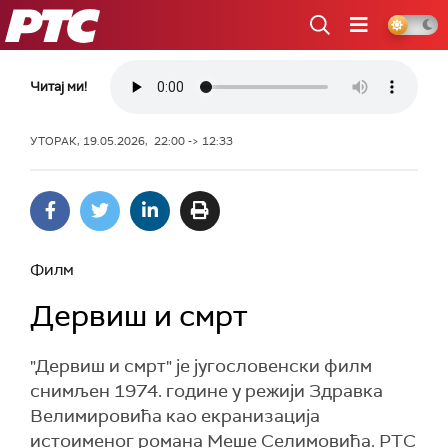
РТС
Читај ми!
УТОРАК, 19.05.2026, 22:00 -> 12:33
Филм
Дервиш и смрт
"Дервиш и смрт" је југословенски филм
снимљен 1974. године у режији Здравка
Велимировића као екранизација
истоименог романа Меше Селимовића. РТС