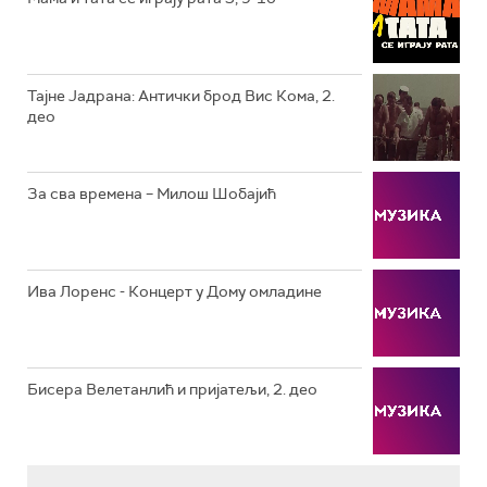
РТС КЛАСИКА
РТС КОЛО
Тајне Јадрана: Антички брод Вис Кома, 2.
део
РТС ТРЕЗОР
РТС МУЗИКА
За сва времена – Милош Шобајић
РТС ПОЛЕТАРАЦ
Ива Лоренс - Концерт у Дому омладине
Бисера Велетанлић и пријатељи, 2. део