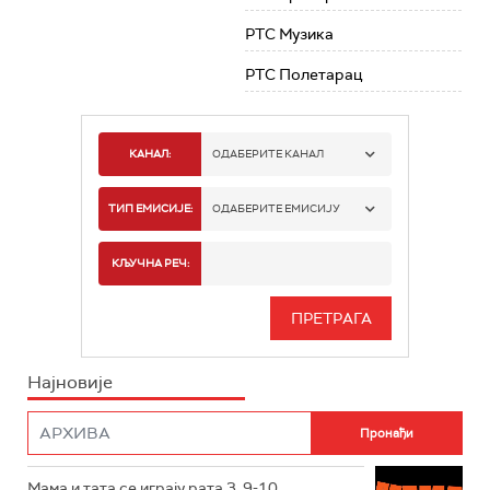
РТС Музика
РТС Полетарац
КАНАЛ:
ОДАБЕРИТЕ КАНАЛ
РТС 1
ТИП ЕМИСИЈЕ:
ОДАБЕРИТЕ ЕМИСИЈУ
РТС 2
СПОРТ
КЉУЧНА РЕЧ:
РТС 3
СЕРИЈА
РТС СВЕТ
ИНФО
Најновије
РТС НАУКА
ФИЛМ
РТС ДРАМА
Мама и тата се играју рата 3, 9-10
РТС ЖИВОТ