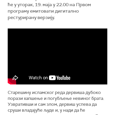
ће у уторак, 19. маја у 22.00 на Првом
програму емитовати дигитално
рестурирану верзију.
Старешину исламског реда дервиша дубоко
порази хапшење и погубљење невиног брата.
Узвративши и сам злом, дервиш успева да
сруши владајуће људе и, у нади да ће