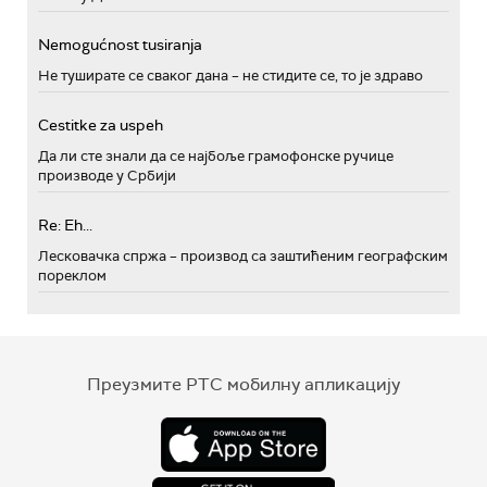
Nemogućnost tusiranja
Не туширате се сваког дана – не стидите се, то је здраво
Cestitke za uspeh
Да ли сте знали да се најбоље грамофонске ручице
производе у Србији
Re: Eh...
Лесковачка спржа – производ са заштићеним географским
пореклом
Преузмите РТС мобилну апликацију