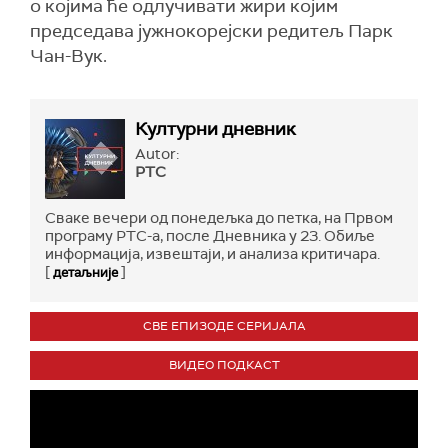
о којима ће одлучивати жири којим
председава јужнокорејски редитељ Парк
Чан-Вук.
Културни дневник
Autor:
РТС
Сваке вечери од понедељка до петка, на Првом
програму РТС-а, после Дневника у 23. Обиље
информација, извештаји, и анализа критичара.
[
]
детаљније
СВЕ ЕПИЗОДЕ СЕРИЈАЛА
ВИДЕО ПОДКАСТ