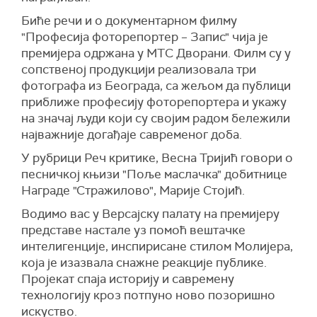
Биће речи и о документарном филму
"Професија фоторепортер – Запис" чија је
премијера одржана у МТС Дворани. Филм су у
сопственој продукцији реализовала три
фотографа из Београда, са жељом да публици
приближе професију фоторепортера и укажу
на значај људи који су својим радом бележили
најважније догађаје савременог доба.
У рубрици Реч критике, Весна Тријић говори о
песничкој књизи "Поље маслачка" добитнице
Награде "Стражилово", Марије Стојић.
Водимо вас у Версајску палату на премијеру
представе настале уз помоћ вештачке
интелигенције, инспирисане стилом Молијера,
која је изазвала снажне реакције публике.
Пројекат спаја историју и савремену
технологију кроз потпуно ново позоришно
искуство.