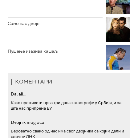
РТС ПОЛЕТАРАЦ
Само нас двоје
Пушење изазива кашаљ
КОМЕНТАРИ
Da, ali...
Како преживети прва три дана катастрофе у Србији, и за
шта нас припрема ЕУ
Dvojnik mog oca
Вероватно свако од нас има свог двојника са којим дели и
сличну ДНК