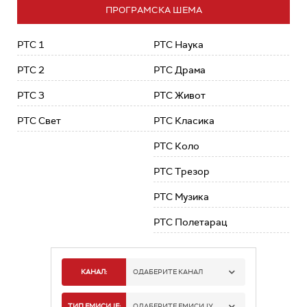
ПРОГРАМСКА ШЕМА
РТС 1
РТС Наука
РТС 2
РТС Драма
РТС 3
РТС Живот
РТС Свет
РТС Класика
РТС Коло
РТС Трезор
РТС Музика
РТС Полетарац
КАНАЛ:
ОДАБЕРИТЕ КАНАЛ
РТС 1
ТИП ЕМИСИЈЕ:
ОДАБЕРИТЕ ЕМИСИЈУ