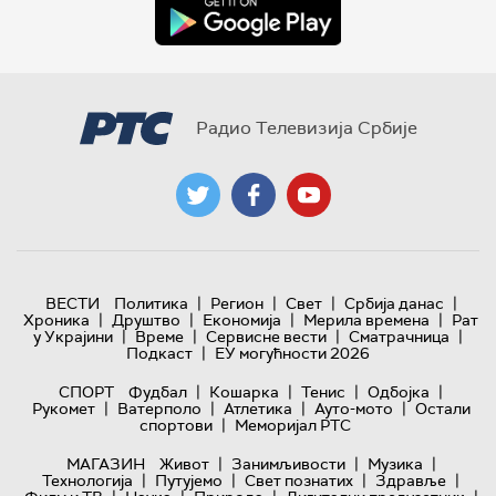
Радио Телевизија Србије
|
|
|
|
ВЕСТИ
Политика
Регион
Свет
Србија данас
|
|
|
|
Хроника
Друштво
Економија
Мерила времена
Рат
|
|
|
|
у Украјини
Време
Сервисне вести
Сматрачница
|
Подкаст
ЕУ могућности 2026
|
|
|
|
СПОРТ
Фудбал
Кошарка
Тенис
Одбојка
|
|
|
|
Рукомет
Ватерполо
Атлетика
Ауто-мото
Остали
|
спортови
Меморијал РТС
|
|
|
МАГАЗИН
Живот
Занимљивости
Музика
|
|
|
|
Технологијa
Путујемо
Свет познатих
Здравље