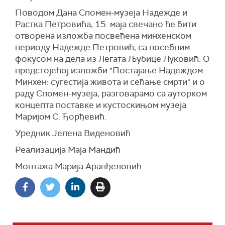
Поводом Дана Спомен-музеја Надежде и
Растка Петровића, 15. маја свечано ће бити
отворена изложба посвећена минхенском
периоду Надежде Петровић, са посебним
фокусом на дела из Легата Љубице Луковић. О
предстојећој изложби "Постајање Надеждом.
Минхен: сугестија живота и сећање смрти" и о
раду Спомен-музеја, разговарамо са ауторком
концепта поставке и кустоскињом музеја
Маријом С. Ђорђевић.
Уредник Јелена Виденовић
Реализација Маја Мандић
Монтажа Марија Аранђеловић