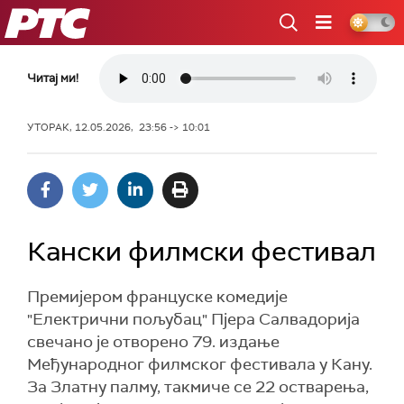
РТС
Читај ми!
УТОРАК, 12.05.2026, 23:56 -> 10:01
Кански филмски фестивал
Премијером француске комедије
"Електрични пољубац" Пјера Салвадорија
свечано је отворено 79. издање
Међународног филмског фестивала у Кану.
За Златну палму, такмиче се 22 остварења,