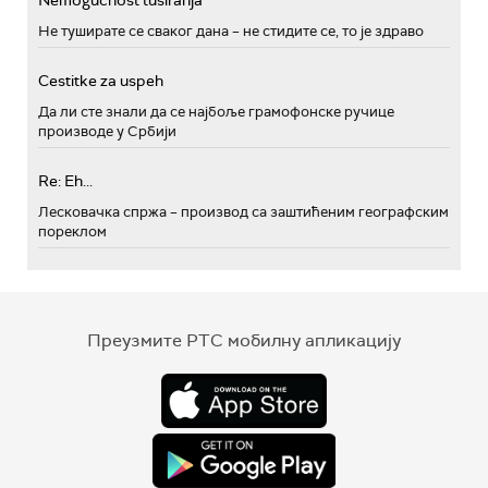
Не туширате се сваког дана – не стидите се, то је здраво
Cestitke za uspeh
Да ли сте знали да се најбоље грамофонске ручице
производе у Србији
Re: Eh...
Лесковачка спржа – производ са заштићеним географским
пореклом
Преузмите РТС мобилну апликацију