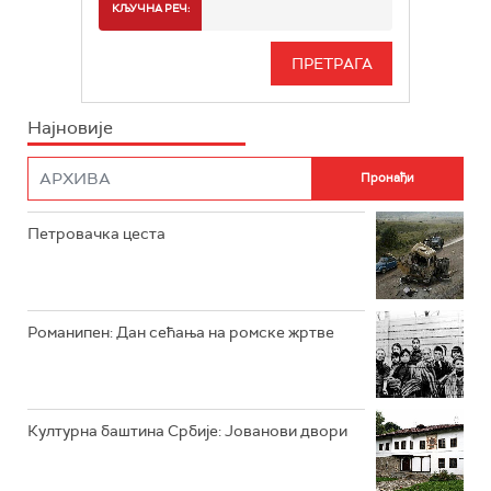
СПОРТ
КЉУЧНА РЕЧ:
РТС 3
СЕРИЈА
РТС СВЕТ
ИНФО
Најновије
РТС НАУКА
ФИЛМ
РТС ДРАМА
Петровачка цеста
РТС ЖИВОТ
РТС КЛАСИКА
РТС КОЛО
Романипен: Дан сећања на ромске жртве
РТС ТРЕЗОР
РТС МУЗИКА
Културна баштина Србије: Јованови двори
РТС ПОЛЕТАРАЦ