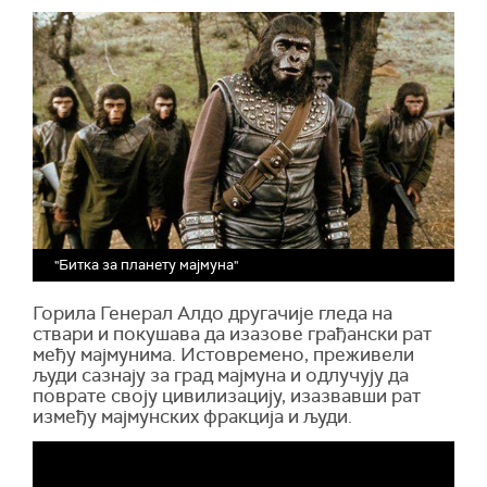
"Битка за планету мајмуна"
Горила Генерал Алдо другачије гледа на
ствари и покушава да изазове грађански рат
међу мајмунима. Истовремено, преживели
људи сазнају за град мајмуна и одлучују да
поврате своју цивилизацију, изазвавши рат
између мајмунских фракција и људи.