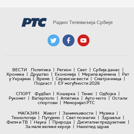
Радио Телевизија Србије
|
|
|
|
ВЕСТИ
Политика
Регион
Свет
Србија данас
|
|
|
|
Хроника
Друштво
Економија
Мерила времена
Рат
|
|
|
|
у Украјини
Време
Сервисне вести
Сматрачница
|
Подкаст
ЕУ могућности 2026
|
|
|
|
СПОРТ
Фудбал
Кошарка
Тенис
Одбојка
|
|
|
|
Рукомет
Ватерполо
Атлетика
Ауто-мото
Остали
|
спортови
Меморијал РТС
|
|
|
МАГАЗИН
Живот
Занимљивости
Музика
|
|
|
|
Технологијa
Путујемо
Свет познатих
Здравље
|
|
|
|
Филм и ТВ
Наука
Природа
Дигитални предузетник
|
За мале велике хероје
Наизглед здрав