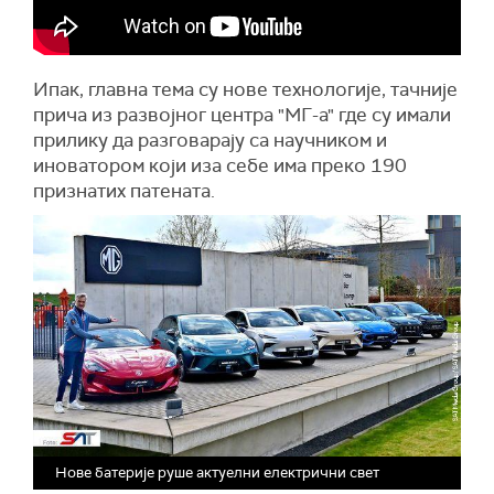
Ипак, главна тема су нове технологије, тачније
прича из развојног центра "МГ-а" где су имали
прилику да разговарају са научником и
иноватором који иза себе има преко 190
признатих патената.
Нове батерије руше актуелни електрични свет