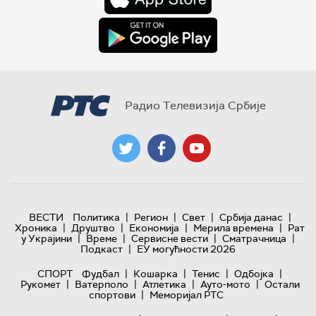
Радио Телевизија Србије
|
|
|
|
ВЕСТИ
Политика
Регион
Свет
Србија данас
|
|
|
|
Хроника
Друштво
Економија
Мерила времена
Рат
|
|
|
|
у Украјини
Време
Сервисне вести
Сматрачница
|
Подкаст
ЕУ могућности 2026
|
|
|
|
СПОРТ
Фудбал
Кошарка
Тенис
Одбојка
|
|
|
|
Рукомет
Ватерполо
Атлетика
Ауто-мото
Остали
|
спортови
Меморијал РТС