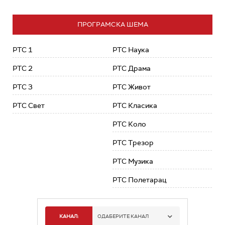
ПРОГРАМСКА ШЕМА
РТС 1
РТС Наука
РТС 2
РТС Драма
РТС 3
РТС Живот
РТС Свет
РТС Класика
РТС Коло
РТС Трезор
РТС Музика
РТС Полетарац
КАНАЛ:
ОДАБЕРИТЕ КАНАЛ