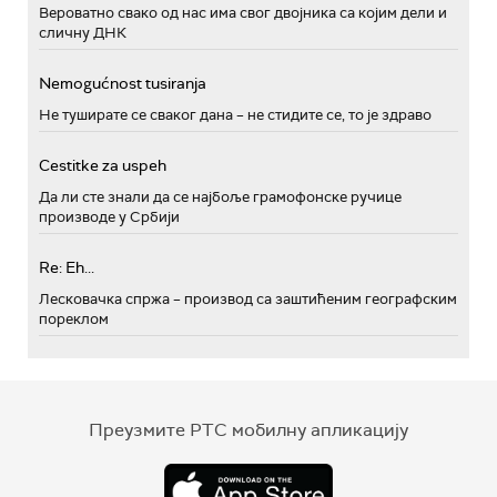
Вероватно свако од нас има свог двојника са којим дели и
сличну ДНК
Nemogućnost tusiranja
Не туширате се сваког дана – не стидите се, то је здраво
Cestitke za uspeh
Да ли сте знали да се најбоље грамофонске ручице
производе у Србији
Re: Eh...
Лесковачка спржа – производ са заштићеним географским
пореклом
Преузмите РТС мобилну апликацију