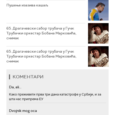
РТС МУЗИКА
Пушење изазива кашаљ
РТС ПОЛЕТАРАЦ
65. Драгачевски сабор трубача у Гучи:
Трубачки оркестар Бобана Марковића,
снимак
65. Драгачевски сабор трубача у Гучи:
Трубачки оркестар Бобана Марковића,
снимак
КОМЕНТАРИ
Da, ali...
Како преживети прва три дана катастрофе у Србији, и за
шта нас припрема ЕУ
Dvojnik mog oca