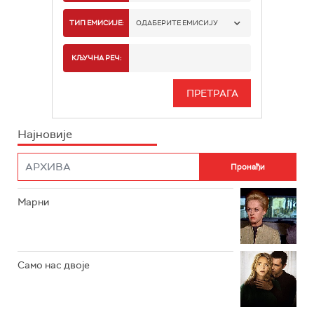
РТС 1
ТИП ЕМИСИЈЕ:
ОДАБЕРИТЕ ЕМИСИЈУ
РТС 2
СПОРТ
КЉУЧНА РЕЧ:
РТС 3
СЕРИЈА
РТС СВЕТ
ИНФО
Најновије
РТС НАУКА
ФИЛМ
РТС ДРАМА
Марни
РТС ЖИВОТ
РТС КЛАСИКА
РТС КОЛО
Само нас двоје
РТС ТРЕЗОР