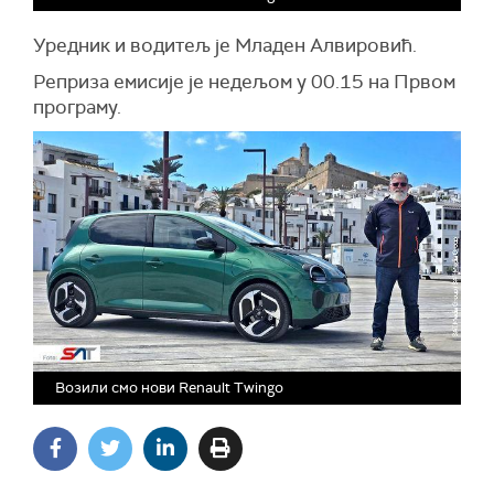
Уредник и водитељ је Младен Алвировић.
Реприза емисије је недељом у 00.15 на Првом
програму.
Возили смо нови Renault Twingo