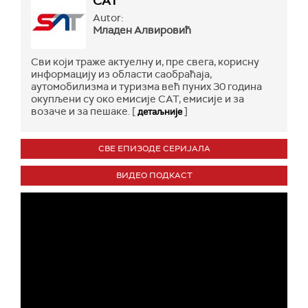
САТ
Autor:
Младен Алвировић
Сви који траже актуелну и, пре свега, корисну
информацију из области саобраћаја,
аутомобилизма и туризма већ пуних 30 година
окупљени су око емисије САТ, емисије и за
возаче и за пешаке. [
]
детаљније
СВЕ ЕПИЗОДЕ СЕРИЈАЛА
ВИДЕО ПОДКАСТ