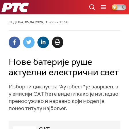
РТС
НЕДЕЉА, 05.04.2026, 13:08 -> 13:56
Нове батерије руше
актуелни електрични свет
Изборни циклус за "Аутобест" је завршен, а
у емисији САТ ћете видети како је изгледао
пренос уживо и наравно који модел је
понео титулу најбољег.