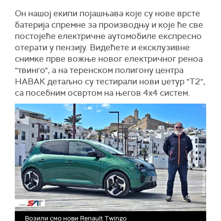
Он нашој екипи појашњава које су нове врсте
батерија спремне за производњу и које ће све
постојеће електричне аутомобиле експресно
отерати у пензију. Видећете и ексклузивне
снимке прве вожње новог електричног реноа
"твинго", а на теренском полигону центра
НАВАК детаљно су тестирали нови џетур "Т2",
са посебним освртом на његов 4x4 систем.
Возили смо нови Renault Twingo