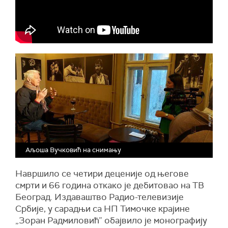
Аљоша Вучковић на снимању
Навршило се четири деценије од његове
смрти и 66 година откако је дебитовао на ТВ
Београд. Издаваштво Радио-телевизије
Србије, у сарадњи са НП Тимочке крајине
„Зоран Радмиловић” обајвило је монографију