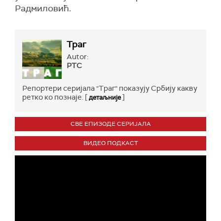
Радмиловић.
Траг
Autor:
РТС
Репортери серијала "Траг" показују Србију какву
ретко ко познаје. [
]
детаљније
СВЕ ЕПИЗОДЕ СЕРИЈАЛА
ВИДЕО ПОДКАСТ