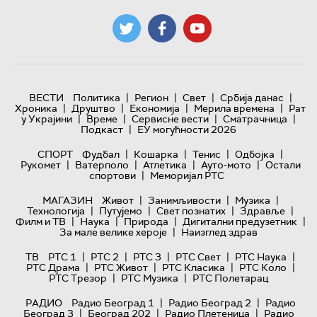
|
|
|
|
ВЕСТИ
Политика
Регион
Свет
Србија данас
|
|
|
|
Хроника
Друштво
Економија
Мерила времена
Рат
|
|
|
|
у Украјини
Време
Сервисне вести
Сматрачница
|
Подкаст
ЕУ могућности 2026
|
|
|
|
СПОРТ
Фудбал
Кошарка
Тенис
Одбојка
|
|
|
|
Рукомет
Ватерполо
Атлетика
Ауто-мото
Остали
|
спортови
Меморијал РТС
|
|
|
МАГАЗИН
Живот
Занимљивости
Музика
|
|
|
|
Технологијa
Путујемо
Свет познатих
Здравље
|
|
|
|
Филм и ТВ
Наука
Природа
Дигитални предузетник
|
За мале велике хероје
Наизглед здрав
|
|
|
|
|
ТВ
РТС 1
РТС 2
РТС 3
РТС Свет
РТС Наука
|
|
|
|
РТС Драма
РТС Живот
РТС Класика
РТС Коло
|
|
РТС Трезор
РТС Музика
РТС Полетарац
|
|
РАДИО
Радио Београд 1
Радио Београд 2
Радио
|
|
|
Београд 3
Београд 202
Радио Плетеница
Радио