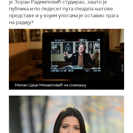
је Зоран Радмиловић студирао, зашто је
публика и по педесет пута гледала његове
представе и у којим улогама је оставио трага
на радију?
Милан Цаци Михаиловић на снимању