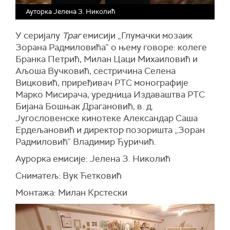
Ауторка Јелена З. Николић
У серијалу
Траг
емисији „Глумачки мозаик
Зорана Радмиловића” о њему говоре: колеге
Бранка Петрић, Милан Цаци Михаиловић и
Аљоша Вучковић, сестричина Селена
Вицковић, приређивач РТС монографије
Марко Мисирача, уредница Издаваштва РТС
Бијана Бошњак Драгановић, в. д.
Југословенске кинотеке Александар Саша
Ердељановић и директор позоришта „Зоран
Радмиловић” Владимир Ђуричић.
Аурорка емисије: Јелена З. Николић
Сниматељ: Вук Ћетковић
Монтажа: Милан Крстески