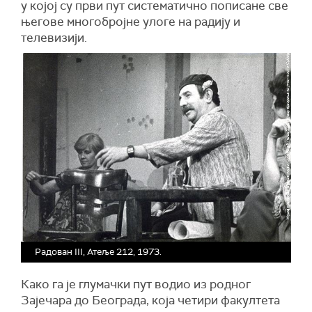
у којој су први пут систематично пописане све
његове многобројне улоге на радију и
телевизији.
Радован III, Атеље 212, 1973.
Како га је глумачки пут водио из родног
Зајечара до Београда, која четири факултета