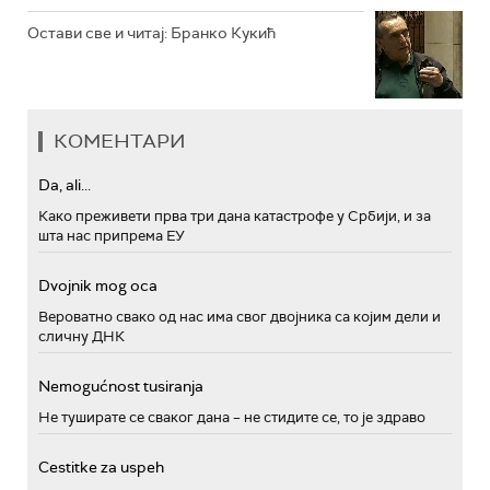
Остави све и читај: Бранко Кукић
КОМЕНТАРИ
Da, ali...
Како преживети прва три дана катастрофе у Србији, и за
шта нас припрема ЕУ
Dvojnik mog oca
Вероватно свако од нас има свог двојника са којим дели и
сличну ДНК
Nemogućnost tusiranja
Не туширате се сваког дана – не стидите се, то је здраво
Cestitke za uspeh