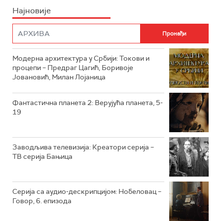
Најновије
РТС НАУКА
ФИЛМ
РТС ДРАМА
Модерна архитектура у Србији: Токови и
РТС ЖИВОТ
процепи – Предраг Цагић, Боривоје
Јовановић, Милан Лојаница
РТС КЛАСИКА
РТС КОЛО
Фантастична планета 2: Верујућа планета, 5-
19
РТС ТРЕЗОР
РТС МУЗИКА
Заводљива телевизија: Креатори серија –
ТВ серија Бањица
РТС ПОЛЕТАРАЦ
Серија са аудио-дескрипцијом: Нобеловац –
Говор, 6. епизода