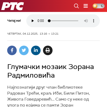
РТС
Читај ми!
ЧЕТВРТАК, 04.12.2025, 13:16 -> 13:21
Глумачки мозаик Зорана
Радмиловића
Најпознатији друг члан библиотеке
Радован Трећи, краљ Иби, Били Питон,
Живота Говедаревић... Само су неке од
улога по којима се памти Зоран