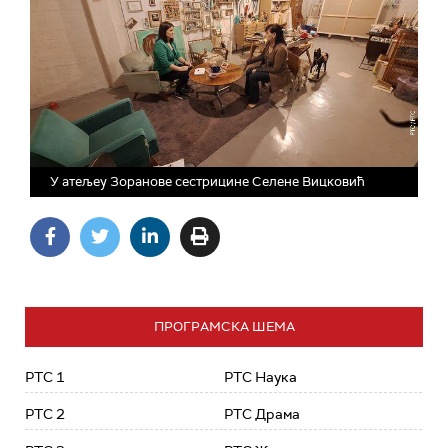
У атељеу Зоранове сестрицине Селене Вицковић
ПРОГРАМСКА ШЕМА
РТС 1
РТС Наука
РТС 2
РТС Драма