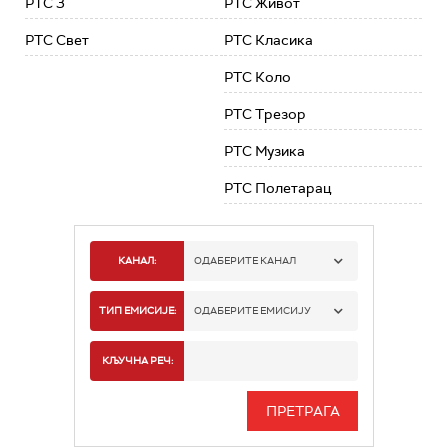
РТС 3
РТС Живот
РТС Свет
РТС Класика
РТС Коло
РТС Трезор
РТС Музика
РТС Полетарац
КАНАЛ:
ОДАБЕРИТЕ КАНАЛ
РТС 1
ТИП ЕМИСИЈЕ:
ОДАБЕРИТЕ ЕМИСИЈУ
РТС 2
СПОРТ
КЉУЧНА РЕЧ:
РТС 3
СЕРИЈА
РТС СВЕТ
ИНФО