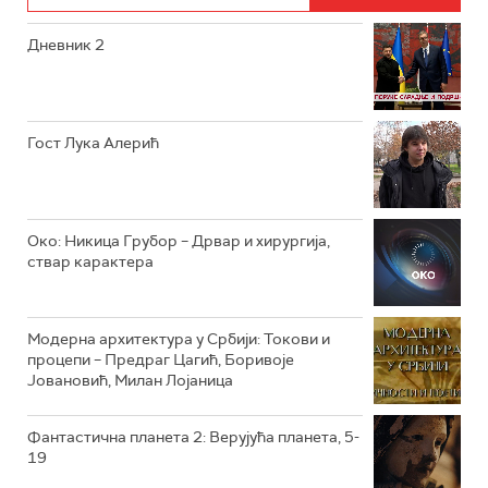
Дневник 2
РТС ЖИВОТ
РТС КЛАСИКА
РТС КОЛО
Гост Лука Алерић
РТС ТРЕЗОР
РТС МУЗИКА
Око: Никица Грубор – Дрвар и хирургија,
ствар карактера
РТС ПОЛЕТАРАЦ
Модерна архитектура у Србији: Токови и
процепи – Предраг Цагић, Боривоје
Јовановић, Милан Лојаница
Фантастична планета 2: Верујућа планета, 5-
19