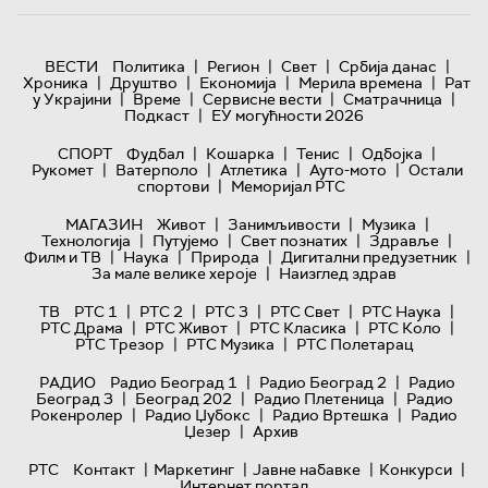
|
|
|
|
ВЕСТИ
Политика
Регион
Свет
Србија данас
|
|
|
|
Хроника
Друштво
Економија
Мерила времена
Рат
|
|
|
|
у Украјини
Време
Сервисне вести
Сматрачница
|
Подкаст
ЕУ могућности 2026
|
|
|
|
СПОРТ
Фудбал
Кошарка
Тенис
Одбојка
|
|
|
|
Рукомет
Ватерполо
Атлетика
Ауто-мото
Остали
|
спортови
Меморијал РТС
|
|
|
МАГАЗИН
Живот
Занимљивости
Музика
|
|
|
|
Технологијa
Путујемо
Свет познатих
Здравље
|
|
|
|
Филм и ТВ
Наука
Природа
Дигитални предузетник
|
За мале велике хероје
Наизглед здрав
|
|
|
|
|
ТВ
РТС 1
РТС 2
РТС 3
РТС Свет
РТС Наука
|
|
|
|
РТС Драма
РТС Живот
РТС Класика
РТС Коло
|
|
РТС Трезор
РТС Музика
РТС Полетарац
|
|
РАДИО
Радио Београд 1
Радио Београд 2
Радио
|
|
|
Београд 3
Београд 202
Радио Плетеница
Радио
|
|
|
Рокенролер
Радио Џубокс
Радио Вртешка
Радио
|
Џезер
Архив
|
|
|
|
РТС
Контакт
Маркетинг
Јавне набавке
Конкурси
Интернет портал