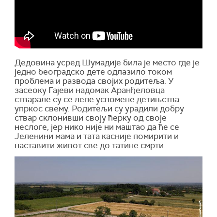
Дедовина усред Шумадије била је место где је
једно београдско дете одлазило током
проблема и развода својих родитеља. У
засеоку Гајеви надомак Аранђеловца
стварале су се лепе успомене детињства
упркос свему. Родитељи су урадили добру
ствар склонивши своју ћерку од своје
неслоге, јер нико није ни маштао да ће се
Јеленини мама и тата касније помирити и
наставити живот све до татине смрти.