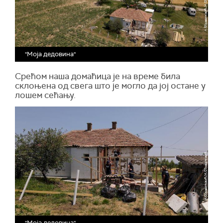
"Моја дедовина"
Срећом наша домаћица је на време била
склоњена од свега што је могло да јој остане у
лошем сећању.
"Моја дедовина"