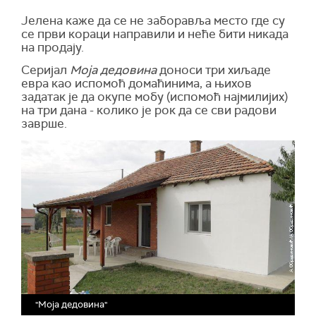
Јелена каже да се не заборавља место где су
се први кораци направили и неће бити никада
на продају.
Серијал
Моја дедовина
доноси три хиљаде
евра као испомоћ домаћинима, а њихов
задатак је да окупе мобу (испомоћ најмилијих)
на три дана - колико је рок да се сви радови
заврше.
"Моја дедовина"