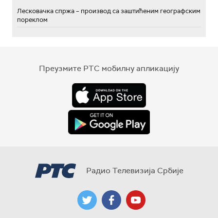
Лесковачка спржа – производ са заштићеним географским
пореклом
Преузмите РТС мобилну апликацију
Радио Телевизија Србије