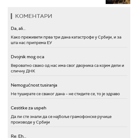
КОМЕНТАРИ
Da, ali...
Како преживети прва три дана катастрофе у Србији, и за
шта нас припрема ЕУ
Dvojnik mog oca
Вероватно свако од нас има свог двојника са којим дели и
сличну ДНК
Nemogućnost tusiranja
Не туширате се сваког дана – не стидите се, то је здраво
Cestitke za uspeh
Да ли сте знали да се најбоље грамофонске ручице
производе у Србији
Re: Eh...