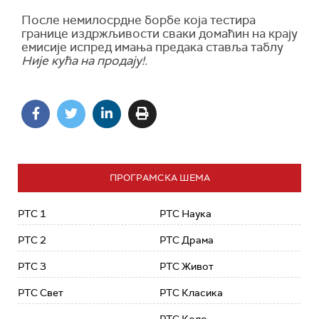
После немилосрдне борбе која тестира
границе издржљивости сваки домаћин на крају
емисије испред имања предака ставља таблу
Није кућа на продају!.
ПРОГРАМСКА ШЕМА
РТС 1
РТС Наука
РТС 2
РТС Драма
РТС 3
РТС Живот
РТС Свет
РТС Класика