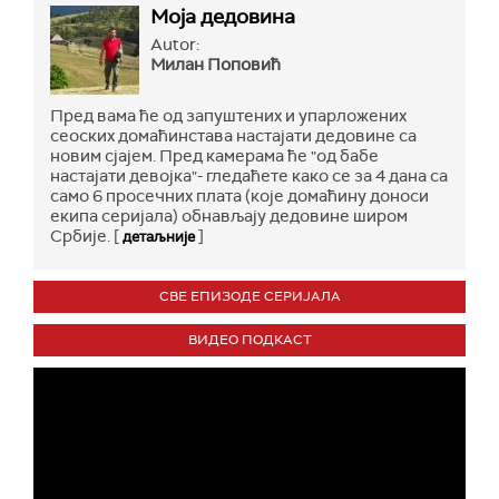
Моја дедовина
Autor:
Милан Поповић
Пред вама ће од запуштених и упарложених
сеоских домаћинстава настајати дедовине са
новим сјајем. Пред камерама ће "од бабе
настајати девојка"- гледаћете како се за 4 дана са
само 6 просечних плата (које домаћину доноси
екипа серијала) обнављају дедовине широм
Србије. [
]
детаљније
СВЕ ЕПИЗОДЕ СЕРИЈАЛА
ВИДЕО ПОДКАСТ