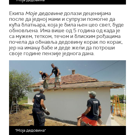
Екипа
Моје дедовине
долази деценијама
после да једној мами и супрузи помогне да
кућа блатњара, која је била њен цео свет, буде
обновљена. Има више од 5 година од када је
са мужем, тетком, течом и блиским рођацима
почела да обнавља дедовину корак по корак,
јер на имању бабе и деде жели да потроши
своје године пензије једнога дана.
"Моја дедовина"