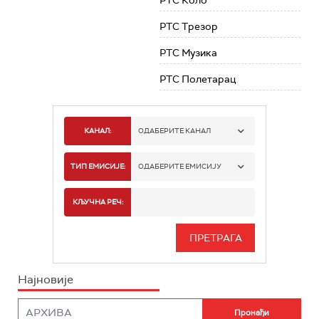
РТС Коло
РТС Трезор
РТС Музика
РТС Полетарац
КАНАЛ:
ОДАБЕРИТЕ КАНАЛ
РТС 1
ТИП ЕМИСИЈЕ:
ОДАБЕРИТЕ ЕМИСИЈУ
РТС 2
СПОРТ
КЉУЧНА РЕЧ:
РТС 3
СЕРИЈА
РТС СВЕТ
ИНФО
Најновије
РТС НАУКА
ФИЛМ
РТС ДРАМА