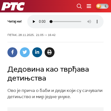
РТС
Читај ми!
ПЕТАК, 28.11.2025, 21:05 -> 16:42
Дедовина као тврђава
детињства
Ово је прича о баби и деди који су сачували
детињство и мир једне унуке.