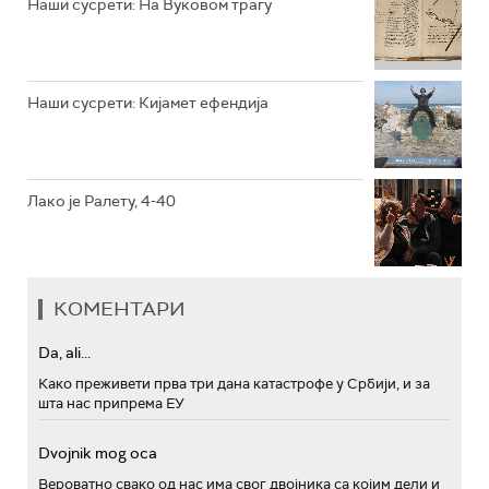
Наши сусрети: На Вуковом трагу
РТС ПОЛЕТАРАЦ
Наши сусрети: Кијамет ефендија
Лако је Ралету, 4-40
КОМЕНТАРИ
Da, ali...
Како преживети прва три дана катастрофе у Србији, и за
шта нас припрема ЕУ
Dvojnik mog oca
Вероватно свако од нас има свог двојника са којим дели и