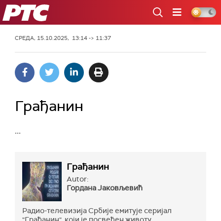
РТС
СРЕДА, 15.10.2025, 13:14 -> 11:37
Грађанин
...
Грађанин
Autor:
Гордана Јаковљевић
Радио-телевизија Србије емитује серијал
"Грађанин", који је посвећен животу