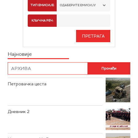
РТС 1
ТИП ЕМИСИЈЕ:
ОДАБЕРИТЕ ЕМИСИЈУ
РТС 2
СПОРТ
КЉУЧНА РЕЧ:
РТС 3
СЕРИЈА
РТС СВЕТ
ИНФО
Најновије
РТС НАУКА
ФИЛМ
РТС ДРАМА
Петровачка цеста
РТС ЖИВОТ
РТС КЛАСИКА
РТС КОЛО
Дневник 2
РТС ТРЕЗОР
РТС МУЗИКА