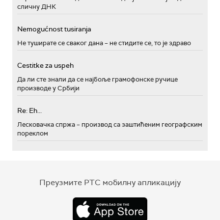
сличну ДНК
Nemogućnost tusiranja
Не туширате се сваког дана – не стидите се, то је здраво
Cestitke za uspeh
Да ли сте знали да се најбоље грамофонске ручице
производе у Србији
Re: Eh...
Лесковачка спржа – производ са заштићеним географским
пореклом
Преузмите РТС мобилну апликацију