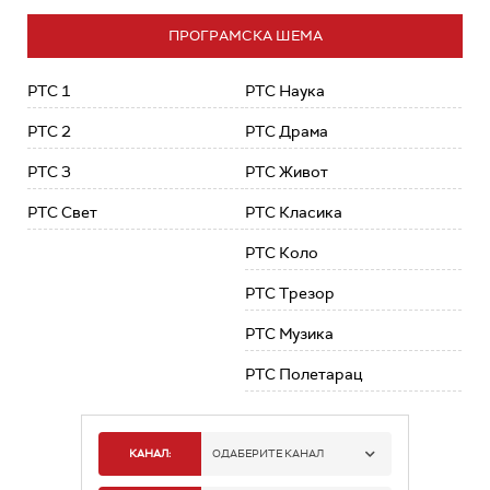
ПРОГРАМСКА ШЕМА
РТС 1
РТС Наука
РТС 2
РТС Драма
РТС 3
РТС Живот
РТС Свет
РТС Класика
РТС Коло
РТС Трезор
РТС Музика
РТС Полетарац
КАНАЛ:
ОДАБЕРИТЕ КАНАЛ