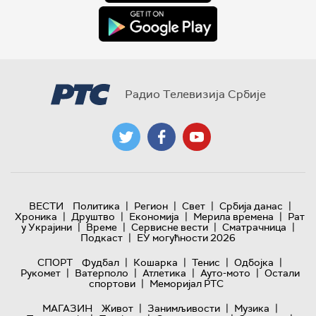
Радио Телевизија Србије
|
|
|
|
ВЕСТИ
Политика
Регион
Свет
Србија данас
|
|
|
|
Хроника
Друштво
Економија
Мерила времена
Рат
|
|
|
|
у Украјини
Време
Сервисне вести
Сматрачница
|
Подкаст
ЕУ могућности 2026
|
|
|
|
СПОРТ
Фудбал
Кошарка
Тенис
Одбојка
|
|
|
|
Рукомет
Ватерполо
Атлетика
Ауто-мото
Остали
|
спортови
Меморијал РТС
|
|
|
МАГАЗИН
Живот
Занимљивости
Музика