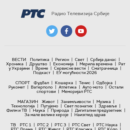
Радио Телевизија Србије
|
|
|
|
ВЕСТИ
Политика
Регион
Свет
Србија данас
|
|
|
|
Хроника
Друштво
Економија
Мерила времена
Рат
|
|
|
|
у Украјини
Време
Сервисне вести
Сматрачница
|
Подкаст
ЕУ могућности 2026
|
|
|
|
СПОРТ
Фудбал
Кошарка
Тенис
Одбојка
|
|
|
|
Рукомет
Ватерполо
Атлетика
Ауто-мото
Остали
|
спортови
Меморијал РТС
|
|
|
МАГАЗИН
Живот
Занимљивости
Музика
|
|
|
|
Технологијa
Путујемо
Свет познатих
Здравље
|
|
|
|
Филм и ТВ
Наука
Природа
Дигитални предузетник
|
За мале велике хероје
Наизглед здрав
|
|
|
|
|
ТВ
РТС 1
РТС 2
РТС 3
РТС Свет
РТС Наука
|
|
|
|
РТС Драма
РТС Живот
РТС Класика
РТС Коло