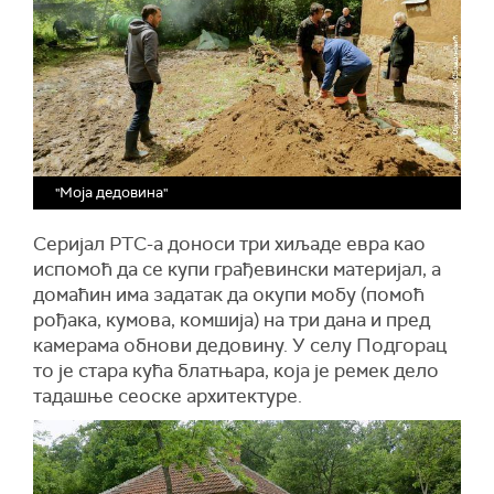
"Моја дедовина"
Серијал РТС-а доноси три хиљаде евра као
испомоћ да се купи грађевински материјал, а
домаћин има задатак да окупи мобу (помоћ
рођака, кумова, комшија) на три дана и пред
камерама обнови дедовину. У селу Подгорац
то је стара кућа блатњара, која је ремек дело
тадашње сеоске архитектуре.