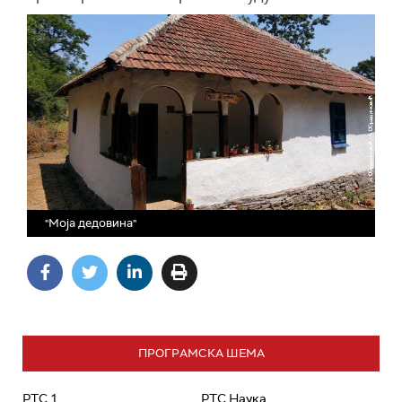
"Моја дедовина"
ПРОГРАМСКА ШЕМА
РТС 1
РТС Наука