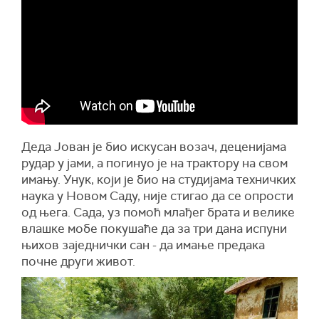
Деда Јован је био искусан возач, деценијама
рудар у јами, а погинуо је на трактору на свом
имању. Унук, који је био на студијама техничких
наука у Новом Саду, није стигао да се опрости
од њега. Сада, уз помоћ млађег брата и велике
влашке мобе покушаће да за три дана испуни
њихов заједнички сан - да имање предака
почне други живот.