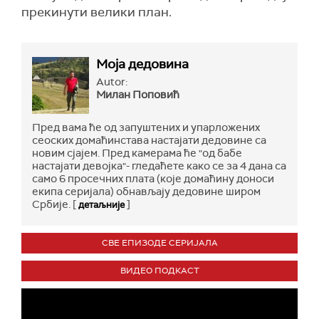
прекинути велики план.
Моја дедовина
Autor:
Милан Поповић
Пред вама ће од запуштених и упарложених
сеоских домаћинстава настајати дедовине са
новим сјајем. Пред камерама ће "од бабе
настајати девојка"- гледаћете како се за 4 дана са
само 6 просечних плата (које домаћину доноси
екипа серијала) обнављају дедовине широм
Србије. [
]
детаљније
СВЕ ЕПИЗОДЕ СЕРИЈАЛА
ВИДЕО ПОДКАСТ