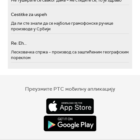
Не туширате се сваког дана – не стидите се, то је здраво
Cestitke za uspeh
Да ли сте знали да се најбоље грамофонске ручице
производе у Србији
Re: Eh...
Лесковачка спржа – производ са заштићеним географским
пореклом
Преузмите РТС мобилну апликацију