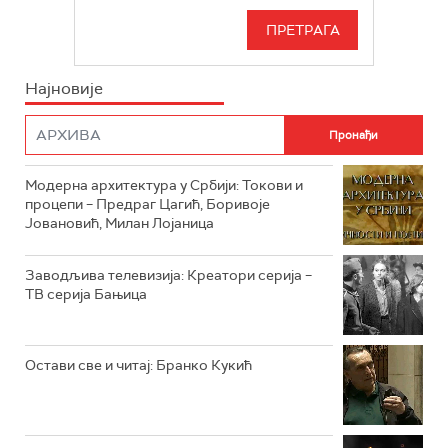
РТС 3
СЕРИЈА
РТС СВЕТ
ИНФО
Најновије
РТС НАУКА
ФИЛМ
РТС ДРАМА
Модерна архитектура у Србији: Токови и
РТС ЖИВОТ
процепи – Предраг Цагић, Боривоје
Јовановић, Милан Лојаница
РТС КЛАСИКА
РТС КОЛО
Заводљива телевизија: Креатори серија –
ТВ серија Бањица
РТС ТРЕЗОР
РТС МУЗИКА
Остави све и читај: Бранко Кукић
РТС ПОЛЕТАРАЦ