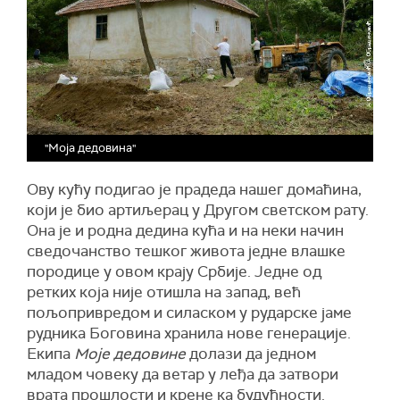
"Моја дедовина"
Ову кућу подигао је прадеда нашег домаћина,
који је био артиљерац у Другом светском рату.
Она је и родна дедина кућа и на неки начин
сведочанство тешког живота једне влашке
породице у овом крају Србије. Једне од
ретких која није отишла на запад, већ
пољопривредом и силаском у рударске јаме
рудника Боговина хранила нове генерације.
Екипа
Моје дедовине
долази да једном
младом човеку да ветар у леђа да затвори
врата прошлости и крене ка будућности.