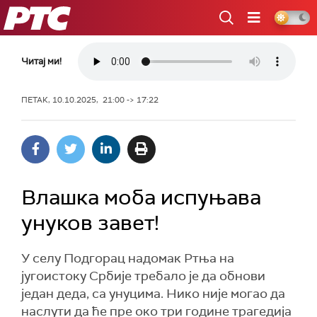
РТС
Читај ми!
ПЕТАК, 10.10.2025, 21:00 -> 17:22
Влашка моба испуњава
унуков завет!
У селу Подгорац надомак Ртња на
југоистоку Србије требало је да обнови
један деда, са унуцима. Нико није могао да
наслути да ће пре око три године трагедија